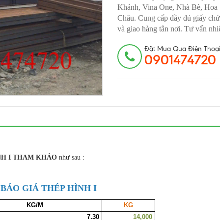
Khánh, Vina One, Nhà Bè, Hoa
Châu. Cung cấp đầy đủ giấy chứn
và giao hàng tân nơi. Tư vấn nh
Đặt Mua Qua Điện Thoại
0901474720
NH I THAM KHẢO
như sau :
BÁO GIÁ THÉP HÌNH I
KG/M
KG
7.30
14,000