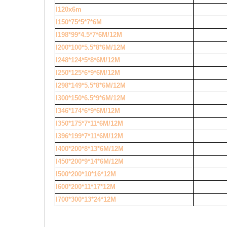
I120x6m
I150*75*5*7*6M
I198*99*4.5*7*6M/12M
I200*100*5.5*8*6M/12M
I248*124*5*8*6M/12M
I250*125*6*9*6M/12M
I298*149*5.5*8*6M/12M
I300*150*6.5*9*6M/12M
I346*174*6*9*6M/12M
I350*175*7*11*6M/12M
I396*199*7*11*6M/12M
I400*200*8*13*6M/12M
I450*200*9*14*6M/12M
I500*200*10*16*12M
I600*200*11*17*12M
I700*300*13*24*12M