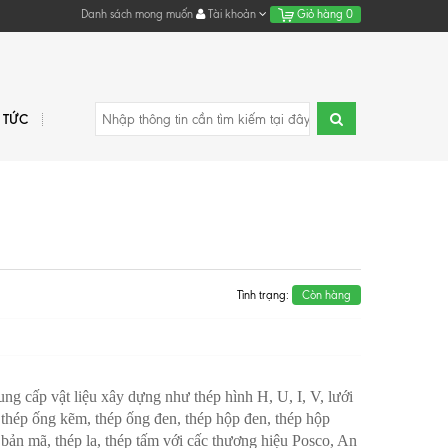
Danh sách mong muốn
Tài khoản
Giỏ hàng
0
N TỨC
0
Tình trạng:
Còn hàng
g cấp vật liệu xây dựng như thép hình H, U, I, V, lưới
thép ống kẽm, thép ống đen, thép hộp đen, thép hộp
, bản mã, thép la, thép tấm với cấc thương hiệu Posco, An