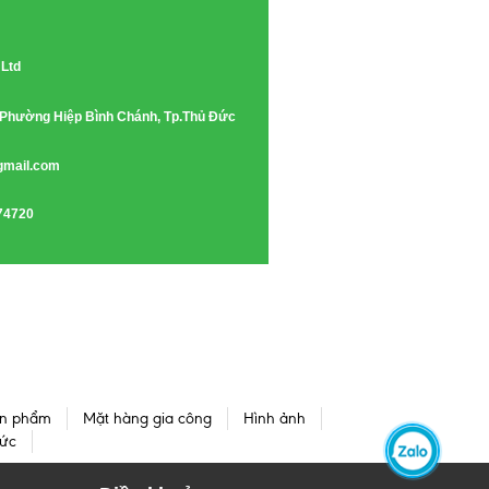
 Ltd
e, Phường Hiệp Bình Chánh, Tp.Thủ Đức
gmail.com
74720
n phẩm
Mặt hàng gia công
Hình ảnh
tức