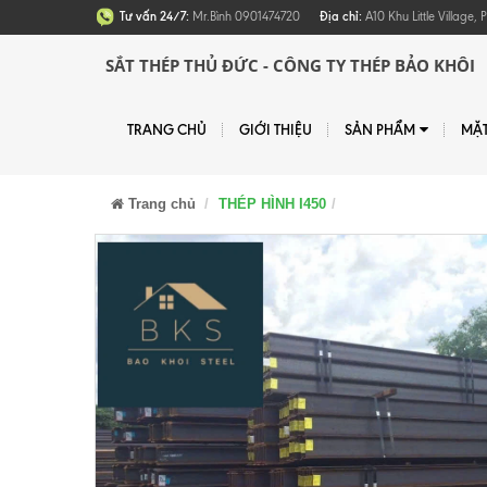
Tư vấn 24/7:
Mr.Bình 0901474720
Địa chỉ:
A10 Khu Little Village
SẮT THÉP THỦ ĐỨC - CÔNG TY THÉP BẢO KHÔI
TRANG CHỦ
GIỚI THIỆU
SẢN PHẨM
MẶ
Trang chủ
THÉP HÌNH I450