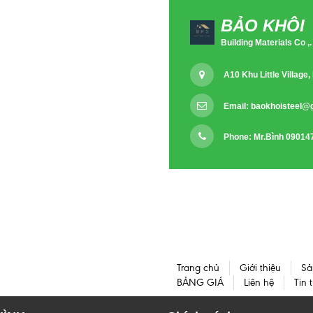
BẢO KHÔI
Building Materials Co ,.
A10 Khu Little Villag
Email:
baokhoisteel@
Phone: Mr.Bình 09014
Trang chủ
Giới thiệu
Sả
BẢNG GIÁ
Liên hệ
Tin 