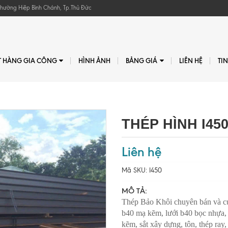
, Phường Hiệp Bình Chánh, Tp.Thủ Đức
T HÀNG GIA CÔNG
HÌNH ẢNH
BẢNG GIÁ
LIÊN HỆ
TI
THÉP HÌNH I45
Liên hệ
Mã SKU:
I450
MÔ TẢ:
Thép Bảo Khôi chuyên bán và cun
b40 mạ kẽm, lưới b40 bọc nhựa, 
kẽm, sắt xây dựng, tôn, thép ray