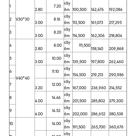
cây
1
7.20
2.80
6m
100,500
142,476
192,084
cây
2
V30*30
8.16
3.00
6m
113,500
161,073
217,295
cây
3
8.20
3.00
6m
114,500
162,306
218,804
cây
4
8.00
111,500
2.80
6m
158,140
209,868
cây
5
10.00
3.00
6m
139,500
197,800
262,460
cây
6
11.10
6m
154,500
219,213
290,986
V40*40
cây
7
12.00
3.20
6m
167,000
236,960
314,552
cây
8
14.46
4.00
6m
201,500
285,802
379,300
cây
9
14.52
4.00
6m
202,000
286,652
380,538
cây
10
14.00
6m
191,500
265,700
360,676
cây