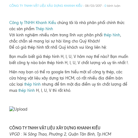
CÔNG TY TNHH VẬT LIỆU XÂU DỰNG KHANH KIỀU
- 08/03/2017 -
0
bình luận
Công ty TNHH Khanh Kiều
chúng tôi là nhà phân phối chính thức
các sản phẩm
Thép hình
Với kinh nghiệm nhiều năm trong lĩnh vực phân phối
thép hình
,
chắc chắn sẽ mang lại sự hài lòng cho Quý Khách!
Để có giá thép hình tốt nhấ Quý khách vui lòng liên hệ:
Bạn muốn biết giá thép hình H, I, U, V hôm nay thế nào? Bạn muốn
biết công ty nào bán thép hình H, I, U, V chất lượng và uy tín nhất !.
Hiện nay bạn có thể ra google tìm hiểu một số công ty thép, các
cửa hàng vật liệu xây dựng tại HCM, có rất nhiều địa điểm bán
các loại
thép hình
nhưng để tìm một địa điểm uy tín chất lượng để
mua
thép hình
H, I, U, V thì rất khó.
CÔNG TY TNHH VẬT LIỆU XÂY DỰNG KHANH KIỀU
VPGD : 14 Sông Thao, Phường 2, Quận Tân Bình, Tp.HCM