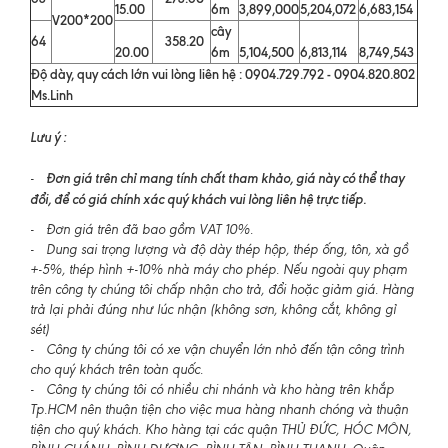
15.00
6m
3,899,000
5,204,072
6,683,154
V200*200
cây
64
358.20
20.00
6m
5,104,500
6,813,114
8,749,543
Độ dày, quy cách lớn vui lòng liên hệ : 0904.729.792 - 0904.820.802
Ms.Linh
Lưu ý :
Đơn giá trên chỉ mang tính chất tham khảo, giá này có thể thay
-
đổi, để có giá chính xác quý khách vui lòng liên hệ trực tiếp.
- Đơn giá trên đã bao gồm VAT 10%.
- Dung sai trọng lượng và độ dày thép hộp, thép ống, tôn, xà gồ
+-5%, thép hình +-10% nhà máy cho phép. Nếu ngoài quy phạm
trên công ty chúng tôi chấp nhận cho trả, đổi hoặc giảm giá. Hàng
trả lại phải đúng như lúc nhận (không sơn, không cắt, không gỉ
sét)
- Công ty chúng tôi có xe vận chuyển lớn nhỏ đến tận công trình
cho quý khách trên toàn quốc.
- Công ty chúng tôi có nhiều chi nhánh và kho hàng trên khắp
Tp.HCM nên thuận tiện cho việc mua hàng nhanh chóng và thuận
tiện cho quý khách. Kho hàng tại các quận THỦ ĐỨC, HÓC MÔN,