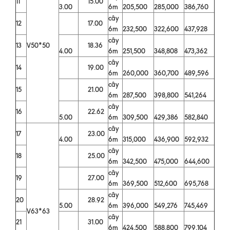
11
15.00
3.00
6m
205,500
285,000
386,760
cây
12
17.00
6m
232,500
322,600
437,928
cây
13
V50*50
18.36
4.00
6m
251,500
348,808
473,362
cây
14
19.00
6m
260,000
360,700
489,596
cây
15
21.00
6m
287,500
398,800
541,264
cây
16
22.62
5.00
6m
309,500
429,386
582,840
cây
17
23.00
4.00
6m
315,000
436,900
592,932
cây
18
25.00
6m
342,500
475,000
644,600
cây
19
27.00
6m
369,500
512,600
695,768
cây
20
28.92
5.00
6m
396,000
549,276
745,469
V63*63
cây
21
31.00
6m
424,500
588,800
799,104