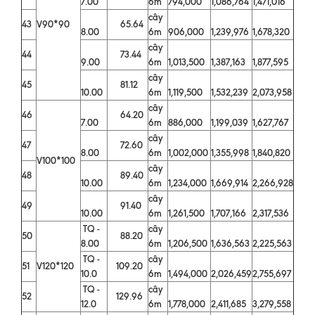
7.00
6m
794,000
1,086,764
1,471,016
cây
43
V90*90
65.64
8.00
6m
906,000
1,239,976
1,678,320
cây
44
73.44
9.00
6m
1,013,500
1,387,163
1,877,595
cây
45
81.12
10.00
6m
1,119,500
1,532,239
2,073,958
cây
46
64.20
7.00
6m
886,000
1,199,039
1,627,767
cây
47
72.60
8.00
6m
1,002,000
1,355,998
1,840,820
V100*100
cây
48
89.40
10.00
6m
1,234,000
1,669,914
2,266,928
cây
49
91.40
10.00
6m
1,261,500
1,707,166
2,317,536
TQ -
cây
50
88.20
8.00
6m
1,206,500
1,636,563
2,225,563
TQ -
cây
51
V120*120
109.20
10.0
6m
1,494,000
2,026,459
2,755,697
TQ -
cây
52
129.96
12.0
6m
1,778,000
2,411,685
3,279,558