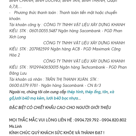
BÌNH CHÁNH, BÌNH DƯƠNG, BÌNH TÂN, BÌNH THẠNH, Quận
6,7,8,....
- Phương thức thanh toán : Thanh toán tiền mặt hoặc chuyển
khoản.
Tài khoản công ty : CÔNG TY TNHH VẬT LIỆU XÂY DỰNG KHANH
KIỀU. STK : 0601.0055.5487 Ngân hàng Sacombank - PGD Phan
Xích Long
CÔNG TY TNHH VẬT LIỆU XÂY DỰNG KHANH
KIỀU. STK : 207982599 Ngân hàng ACB - PGD Maximark Cộng
Hòa 2
CÔNG TY TNHH VẬT LIỆU XÂY DỰNG KHANH
KIỀU. STK : 19129940650015 Ngân hàng Techcombank - PGD Phan
Đăng Lưu
Tài khoản cá nhân : TRẦN THỊ THANH XUÂN. STK :
0600.6379.9761 - Ngân hàng Sacombank - CN 8/3
Ngoài ra, chúng tôi còn cung cấp
thép hình
,
thép ống
,
tôn
,
xà
gồ
,
lưới b40 mạ kẽm
,
lưới b40 bọc nhựa
...
ĐẶC BIỆT CÓ CHIẾT KHẤU CAO CHO NGƯỜI GIỚI THIỆU
MỌI THẮC MẮC VUI LÒNG LIÊN HỆ : 0904.729.792 - 0904.820.802
Ms.Linh
KÍNH CHÚC QUÝ KHÁCH SỨC KHỎE VÀ THÀNH ĐẠT !