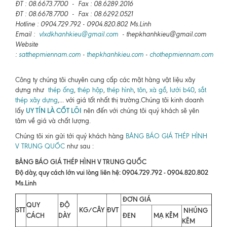
ĐT : 08.6673.7700 - Fax : 08.6289.2016
ĐT : 08.6678.7700 - Fax : 08.6292.0521
Hotline : 0904.729.792 - 0904.820.802 Ms.Linh
Email :
vlxdkhanhkieu@gmail.com
- thepkhanhkieu@gmail.com
Website
:
satthepmiennam.com
-
thepkhanhkieu.com
-
chothepmiennam.com
Công ty chúng tôi chuyên cung cấp các mặt hàng vật liệu xây
dựng như
thép ống
,
thép hộp
,
thép hình
,
tôn
,
xà gồ
,
lưới b40
,
sắt
thép xây dựng
,... với giá tốt nhất thị trường.Chúng tôi kinh doanh
UY TÍN LÀ CỐT LÕI
lấy
nên đến với chúng tôi quý khách sẽ yên
tâm về giá và chất lượng.
Chúng tôi xin gửi tới quý khách hàng
BẢNG BÁO GIÁ THÉP HÌNH
V TRUNG QUỐC
như sau :
BẢNG BÁO GIÁ THÉP HÌNH V TRUNG QUỐC
Độ dày, quy cách lớn vui lòng liên hệ: 0904.729.792 - 0904.820.802
Ms.Linh
ĐƠN GIÁ
QUY
ĐỘ
STT
KG/CÂY
ĐVT
NHÚNG
CÁCH
DÀY
ĐEN
MẠ KẼM
KẼM