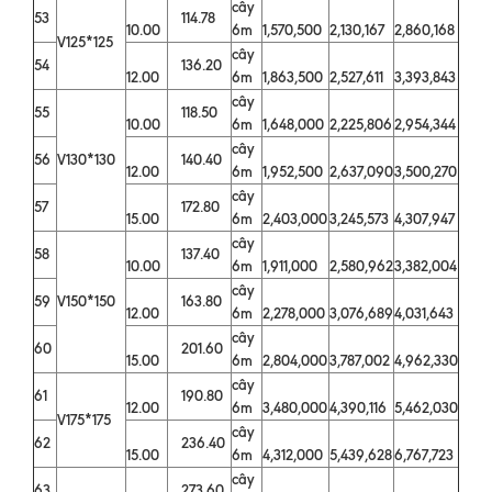
cây
53
114.78
10.00
6m
1,570,500
2,130,167
2,860,168
V125*125
cây
54
136.20
12.00
6m
1,863,500
2,527,611
3,393,843
cây
55
118.50
10.00
6m
1,648,000
2,225,806
2,954,344
cây
56
V130*130
140.40
12.00
6m
1,952,500
2,637,090
3,500,270
cây
57
172.80
15.00
6m
2,403,000
3,245,573
4,307,947
cây
58
137.40
10.00
6m
1,911,000
2,580,962
3,382,004
cây
59
V150*150
163.80
12.00
6m
2,278,000
3,076,689
4,031,643
cây
60
201.60
15.00
6m
2,804,000
3,787,002
4,962,330
cây
61
190.80
12.00
6m
3,480,000
4,390,116
5,462,030
V175*175
cây
62
236.40
15.00
6m
4,312,000
5,439,628
6,767,723
cây
63
273.60