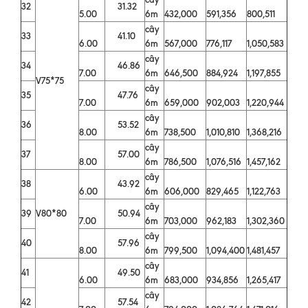
32
31.32
5.00
6m
432,000
591,356
800,511
cây
33
41.10
6.00
6m
567,000
776,117
1,050,583
cây
34
46.86
7.00
6m
646,500
884,924
1,197,855
V75*75
cây
35
47.76
7.00
6m
659,000
902,003
1,220,944
cây
36
53.52
8.00
6m
738,500
1,010,810
1,368,216
cây
37
57.00
8.00
6m
786,500
1,076,516
1,457,162
cây
38
43.92
6.00
6m
606,000
829,465
1,122,763
cây
39
V80*80
50.94
7.00
6m
703,000
962,183
1,302,360
cây
40
57.96
8.00
6m
799,500
1,094,400
1,481,457
cây
41
49.50
6.00
6m
683,000
934,856
1,265,417
cây
42
57.54