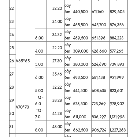
cây
22
32.20
6m
440,500
611,160
829,605
cây
23
34.00
6m
465,500
645,700
876,356
cây
24
34.32
6.00
6m
469,500
651,396
884,223
cây
25
22.20
4.00
6m
309,000
426,660
577,265
cây
26
V65*65
27.30
5.00
6m
380,000
524,690
709,893
cây
27
35.46
6.00
6m
493,500
681,438
921,999
cây
28
32.22
5.00
6m
444,500
608,435
823,601
TQ -
cây
29
38.28
6.0
6m
528,500
723,269
978,902
V70*70
TQ -
cây
30
44.28
7.0
6m
611,000
836,297
1,131,998
cây
31
48.00
8.00
6m
662,500
906,724
1,227,268
cây