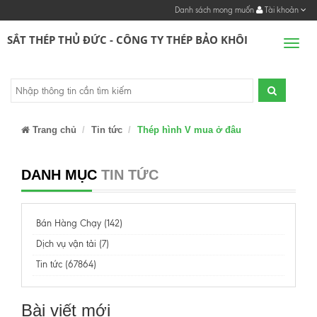
Danh sách mong muốn
Tài khoản
SẮT THÉP THỦ ĐỨC - CÔNG TY THÉP BẢO KHÔI
Men
Trang chủ
Tin tức
Thép hình V mua ở đâu
DANH MỤC
TIN TỨC
Bán Hàng Chạy (142)
Dịch vụ vận tải (7)
Tin tức (67864)
Bài viết mới