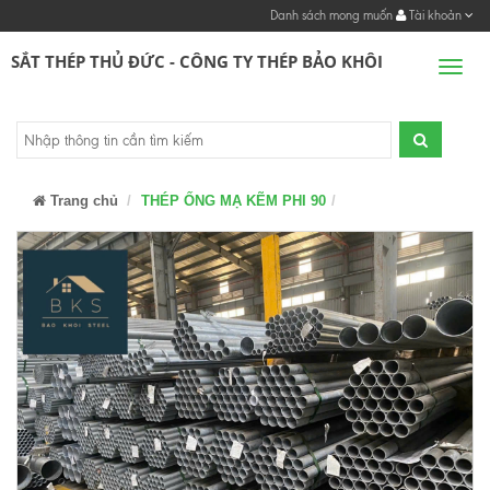
Danh sách mong muốn
Tài khoản
SẮT THÉP THỦ ĐỨC - CÔNG TY THÉP BẢO KHÔI
Men
Trang chủ
THÉP ỐNG MẠ KẼM PHI 90