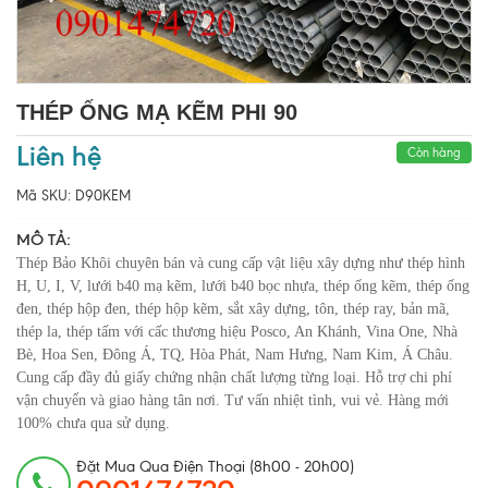
THÉP ỐNG MẠ KẼM PHI 90
Liên hệ
Còn hàng
Mã SKU:
D90KEM
MÔ TẢ:
Thép Bảo Khôi chuyên bán và cung cấp vật liệu xây dựng như thép hình
H, U, I, V, lưới b40 mạ kẽm, lưới b40 bọc nhựa, thép ống kẽm, thép ống
đen, thép hộp đen, thép hộp kẽm, sắt xây dựng, tôn, thép ray, bản mã,
thép la, thép tấm với cấc thương hiệu Posco, An Khánh, Vina One, Nhà
Bè, Hoa Sen, Đông Á, TQ, Hòa Phát, Nam Hưng, Nam Kim, Á Châu.
Cung cấp đầy đủ giấy chứng nhận chất lượng từng loại. Hỗ trợ chi phí
vận chuyển và giao hàng tân nơi. Tư vấn nhiệt tình, vui vẻ. Hàng mới
100% chưa qua sử dụng.
Đặt Mua Qua Điện Thoại (8h00 - 20h00)