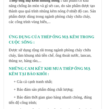
Thép ống mạ kẽm nhúng nóng :
sản phẩm có khả
năng chống ăn mòn và gỉ sét cao, do sản phẩm được tạo
thành qua quá trình nhúng kẽm nóng ở nhiệt độ cao. Sản
phẩm được dùng trong ngành phòng cháy chửa cháy,
các công trình vùng biển,...
ỨNG DỤNG CỦA THÉP ỐNG MẠ KẼM TRONG
CUỘC SỐNG :
Được sử dụng rộng rãi trong ngành phòng cháy chữa
cháy, làm khung nhà tiền chế, ống thoát nước, lancan,
thùng xe, hàng rào,...
NHỮNG CAM KẾT KHI MUA THÉP ỐNG MẠ
KẼM TẠI BẢO KHÔI :
+ Gía cả cạnh tranh nhất;
+ Bảo đảm sản phẩm đúng chất lượng;
+ Bảo đảm thời gian giao hàng nhanh chóng, đúng
tiến độ công trình;