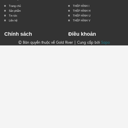
Trang chủ
THÉP HÌNH I
Sản phẩm
THÉP HÌNH H
Tin tức
THÉP HÌNH U
Liên hệ
THÉP HÌNH V
Chính sách
Điều khoản
© Bản quyền thuộc về Gold River | Cung cấp bởi
Sapo