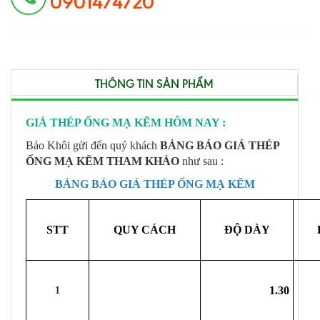
0901474720
THÔNG TIN SẢN PHẨM
GIÁ THÉP ỐNG MẠ KẼM HÔM NAY :
Bảo Khôi gửi đến quý khách
BẢNG BÁO GIÁ THÉP
ỐNG MẠ KẼM THAM KHẢO
như sau :
BẢNG BÁO GIÁ THÉP ỐNG MẠ KẼM
STT
QUY CÁCH
ĐỘ DÀY
1.30
1