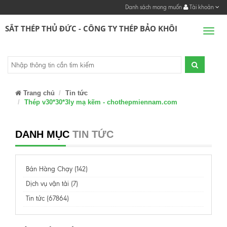
Danh sách mong muốn
Tài khoản
SẮT THÉP THỦ ĐỨC - CÔNG TY THÉP BẢO KHÔI
Men
Trang chủ
Tin tức
Thép v30*30*3ly mạ kẽm - chothepmiennam.com
DANH MỤC
TIN TỨC
Bán Hàng Chạy (142)
Dịch vụ vận tải (7)
Tin tức (67864)