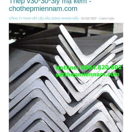
Thép v30*30*3ly mạ kẽm -
chothepmiennam.com
CÔNG TY TNHH VẬT LIỆU XÂU DỰNG KHANH KIỀU
- 01/03/2017 -
0
bình luận