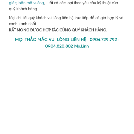
giác
,
bãn mã vuông
,... tất cả các loại theo yêu cầu kỹ thuật của
quý khách hàng.
Mọi chi tiết quý khách vui lòng liên hệ trực tiếp để có giá hợp lý và
cạnh tranh nhất.
RẤT MONG ĐƯỢC HỢP TÁC CÙNG QUÝ KHÁCH HÀNG.
MỌI THẮC MẮC VUI LÒNG LIÊN HỆ : 0904.729.792 -
0904.820.802 Ms.Linh