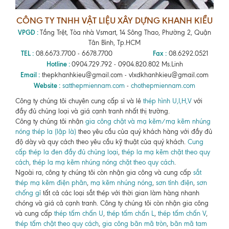
CÔNG TY TNHH VẬT LIỆU XÂY DỰNG KHANH KIỀU
VPGD :
Tầng Trệt, Tòa nhà Vsmart, 14 Sông Thao, Phường 2, Quận
Tân Bình, Tp.HCM
TEL :
Fax :
08.6673.7700 - 6678.7700
08.6292.0521
Hotline :
0904.729.792 - 0904.820.802 Ms.Linh
Email :
thepkhanhkieu@gmail.com - vlxdkhanhkieu@gmail.com
Website :
satthepmiennam.com
-
chothepmiennam.com
Công ty chúng tôi chuyên cung cấp sỉ và lẻ
thép hình U,I,H,V
với
đầy đủ chủng loại và giá cạnh tranh nhất thị trường.
Công ty chúng tôi nhận
gia công chặt và mạ kẽm/mạ kẽm nhúng
nóng thép la (lập là)
theo yêu cầu của quý khách hàng với đầy đủ
độ dày và quy cách theo yêu cầu kỹ thuật của quý khách.
Cung
cấp thép la đen đầy đủ chủng loại
,
thép la mạ kẽm chặt theo quy
cách
,
thép la mạ kẽm nhúng nóng chặt theo quy cách
.
Ngoài ra, công ty chúng tôi còn nhận gia công và cung cấp
sắt
thép mạ kẽm điện phân
,
mạ kẽm nhúng nóng
,
sơn tỉnh điện
,
sơn
chống gỉ
tất cả các loại sắt thép với thời gian làm hàng nhanh
chóng và giá cả cạnh tranh. Công ty chúng tôi còn nhận gia công
và cung cấp
thép tấm chấn U
,
thép tấm chấn L
,
thép tấm chấn V
,
thép tấm chặt theo quy cách
,
gia công bãn mã tròn
,
bãn mã tam