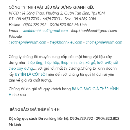
CÔNG TY TNHH VẬT LIỆU XÂY DỰNG KHANH KIỀU
VPGD : 14 Sông Thao, Phường 2, Quận Tân Bình, Tp.HCM
ĐT : 08.6673.7700 - 6678.7700 - Fax : 08.6289.2016
Hotline : 0904.729.792 - 0904.820.802 Ms.Linh
Email :
vlxdkhanhkieu@gmail.com
- thepkhanhkieu@gmail.com
Website
:
satthepmiennam.com
-
thepkhanhkieu.com
-
chothepmiennam.com
Công ty chúng tôi chuyên cung cấp các mặt hàng vật liệu xây
dựng như
thép ống
,
thép hộp
,
thép hình
,
tôn
,
xà gồ
,
lưới b40
,
sắt
thép xây dựng
,... với giá tốt nhất thị trường.Chúng tôi kinh doanh
UY TÍN LÀ CỐT LÕI
lấy
nên đến với chúng tôi quý khách sẽ yên
tâm về giá và chất lượng.
Chúng tôi xin gửi tới quý khách hàng
BẢNG BÁO GIÁ THÉP HÌNH
H
như sau :
BẢNG BÁO GIÁ THÉP HÌNH H
Độ dày, quy cách lớn vui lòng liên hệ: 0904.729.792 - 0904.820.802
Ms.Linh