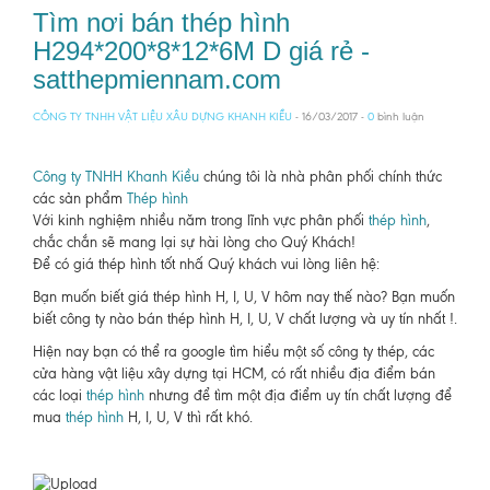
Tìm nơi bán thép hình
H294*200*8*12*6M D giá rẻ -
satthepmiennam.com
CÔNG TY TNHH VẬT LIỆU XÂU DỰNG KHANH KIỀU
- 16/03/2017 -
0
bình luận
Công ty TNHH Khanh Kiều
chúng tôi là nhà phân phối chính thức
các sản phẩm
Thép hình
Với kinh nghiệm nhiều năm trong lĩnh vực phân phối
thép hình
,
chắc chắn sẽ mang lại sự hài lòng cho Quý Khách!
Để có giá thép hình tốt nhấ Quý khách vui lòng liên hệ:
Bạn muốn biết giá thép hình H, I, U, V hôm nay thế nào? Bạn muốn
biết công ty nào bán thép hình H, I, U, V chất lượng và uy tín nhất !.
Hiện nay bạn có thể ra google tìm hiểu một số công ty thép, các
cửa hàng vật liệu xây dựng tại HCM, có rất nhiều địa điểm bán
các loại
thép hình
nhưng để tìm một địa điểm uy tín chất lượng để
mua
thép hình
H, I, U, V thì rất khó.