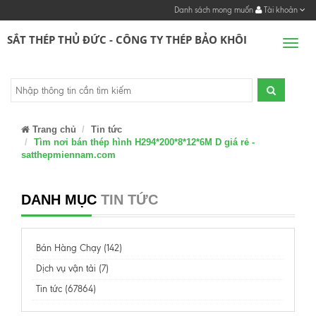
Danh sách mong muốn
Tài khoản
SẮT THÉP THỦ ĐỨC - CÔNG TY THÉP BẢO KHÔI
Men
Trang chủ
Tin tức
Tìm nơi bán thép hình H294*200*8*12*6M D giá rẻ -
satthepmiennam.com
DANH MỤC
TIN TỨC
Bán Hàng Chạy (142)
Dịch vụ vận tải (7)
Tin tức (67864)