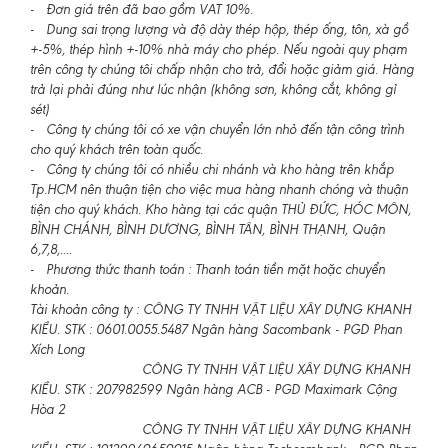
- Đơn giá trên đã bao gồm VAT 10%.
- Dung sai trọng lượng và độ dày thép hộp, thép ống, tôn, xà gồ
+-5%, thép hình +-10% nhà máy cho phép. Nếu ngoài quy phạm
trên công ty chúng tôi chấp nhận cho trả, đổi hoặc giảm giá. Hàng
trả lại phải đúng như lúc nhận (không sơn, không cắt, không gỉ
sét)
- Công ty chúng tôi có xe vận chuyển lớn nhỏ đến tận công trình
cho quý khách trên toàn quốc.
- Công ty chúng tôi có nhiều chi nhánh và kho hàng trên khắp
Tp.HCM nên thuận tiện cho việc mua hàng nhanh chóng và thuận
tiện cho quý khách. Kho hàng tại các quận THỦ ĐỨC, HÓC MÔN,
BÌNH CHÁNH, BÌNH DƯƠNG, BÌNH TÂN, BÌNH THẠNH, Quận
6,7,8,....
- Phương thức thanh toán : Thanh toán tiền mặt hoặc chuyển
khoản.
Tài khoản công ty : CÔNG TY TNHH VẬT LIỆU XÂY DỰNG KHANH
KIỀU. STK : 0601.0055.5487 Ngân hàng Sacombank - PGD Phan
Xích Long
CÔNG TY TNHH VẬT LIỆU XÂY DỰNG KHANH
KIỀU. STK : 207982599 Ngân hàng ACB - PGD Maximark Cộng
Hòa 2
CÔNG TY TNHH VẬT LIỆU XÂY DỰNG KHANH