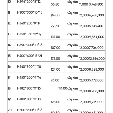
10
H294*200*8*12
cây 6m
56.80
11,000
3,748,800
11
H300*300*10*15
cây 6m
94.00
12,000
6,768,000
12
H340*250*9*14
cây 6m
79.70
12,000
5,738,400
13
H350*350*12*19
cây 6m
137.00
12,000
9,864,000
14
H390*300*10*16
cây 6m
107.00
12,000
7,704,000
15
H400*400*13*21
cây 6m
172.00
12,000
12,384,000
16
H440*300*11*18
cây 6m
124.00
12,000
8,928,000
17
H450*200*9*14
cây 6m
76.00
12,000
5,472,000
18
H482*300*11*15
114.00
cây 6m
12,000
8,208,000
19
H488*300*11*18
cây 6m
128.00
12,000
9,216,000
20
H500*200*10*16
cây 6m
89.60
12,000
6,451,200