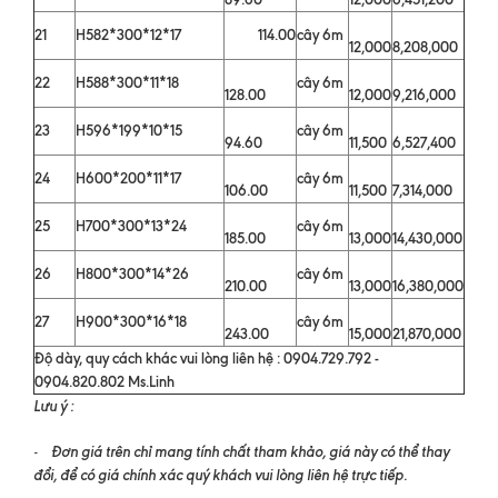
21
H582*300*12*17
114.00
cây 6m
12,000
8,208,000
22
H588*300*11*18
cây 6m
128.00
12,000
9,216,000
23
H596*199*10*15
cây 6m
94.60
11,500
6,527,400
24
H600*200*11*17
cây 6m
106.00
11,500
7,314,000
25
H700*300*13*24
cây 6m
185.00
13,000
14,430,000
26
H800*300*14*26
cây 6m
210.00
13,000
16,380,000
27
H900*300*16*18
cây 6m
243.00
15,000
21,870,000
Độ dày, quy cách khác vui lòng liên hệ : 0904.729.792 -
0904.820.802 Ms.Linh
Lưu ý :
Đơn giá trên chỉ mang tính chất tham khảo, giá này có thể thay
-
đổi, để có giá chính xác quý khách vui lòng liên hệ trực tiếp.