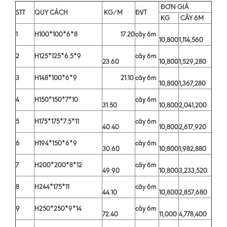
ĐƠN GIÁ
STT
QUY CÁCH
KG/M
ĐVT
KG
CÂY 6M
1
H100*100*6*8
17.20
cây 6m
10,800
1,114,560
2
H125*125*6.5*9
cây 6m
23.60
10,800
1,529,280
3
H148*100*6*9
21.10
cây 6m
10,800
1,367,280
4
H150*150*7*10
cây 6m
31.50
10,800
2,041,200
5
H175*175*7.5*11
cây 6m
40.40
10,800
2,617,920
6
H194*150*6*9
cây 6m
30.60
10,800
1,982,880
7
H200*200*8*12
cây 6m
49.90
10,800
3,233,520
8
H244*175*11
cây 6m
44.10
10,800
2,857,680
9
H250*250*9*14
cây 6m
72.40
11,000
4,778,400