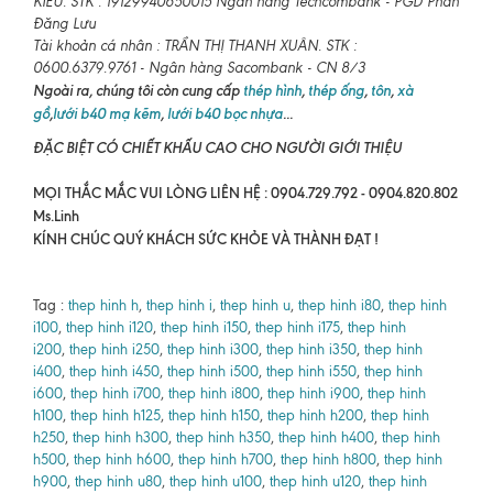
KIỀU. STK : 19129940650015 Ngân hàng Techcombank - PGD Phan
Đăng Lưu
Tài khoản cá nhân : TRẦN THỊ THANH XUÂN. STK :
0600.6379.9761 - Ngân hàng Sacombank - CN 8/3
Ngoài ra, chúng tôi còn cung cấp
thép hình
,
thép ống
,
tôn
,
xà
gồ
,
lưới b40 mạ kẽm
,
lưới b40 bọc nhựa
...
ĐẶC BIỆT CÓ CHIẾT KHẤU CAO CHO NGƯỜI GIỚI THIỆU
MỌI THẮC MẮC VUI LÒNG LIÊN HỆ : 0904.729.792 - 0904.820.802
Ms.Linh
KÍNH CHÚC QUÝ KHÁCH SỨC KHỎE VÀ THÀNH ĐẠT !
Tag :
thep hinh h
,
thep hinh i
,
thep hinh u
,
thep hinh i80
,
thep hinh
i100
,
thep hinh i120
,
thep hinh i150
,
thep hinh i175
,
thep hinh
i200
,
thep hinh i250
,
thep hinh i300
,
thep hinh i350
,
thep hinh
i400
,
thep hinh i450
,
thep hinh i500
,
thep hinh i550
,
thep hinh
i600
,
thep hinh i700
,
thep hinh i800
,
thep hinh i900
,
thep hinh
h100
,
thep hinh h125
,
thep hinh h150
,
thep hinh h200
,
thep hinh
h250
,
thep hinh h300
,
thep hinh h350
,
thep hinh h400
,
thep hinh
h500
,
thep hinh h600
,
thep hinh h700
,
thep hinh h800
,
thep hinh
h900
,
thep hinh u80
,
thep hinh u100
,
thep hinh u120
,
thep hinh