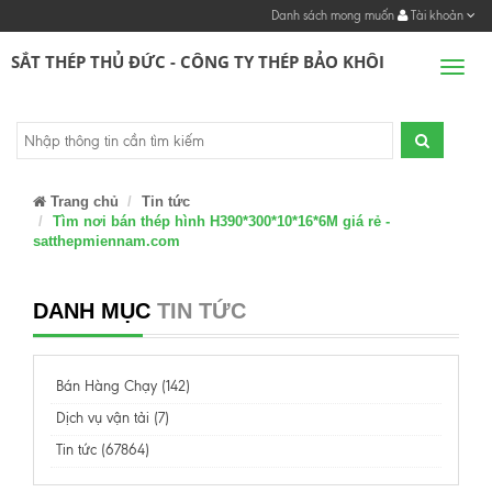
Danh sách mong muốn
Tài khoản
SẮT THÉP THỦ ĐỨC - CÔNG TY THÉP BẢO KHÔI
Men
Trang chủ
Tin tức
Tìm nơi bán thép hình H390*300*10*16*6M giá rẻ -
satthepmiennam.com
DANH MỤC
TIN TỨC
Bán Hàng Chạy (142)
Dịch vụ vận tải (7)
Tin tức (67864)