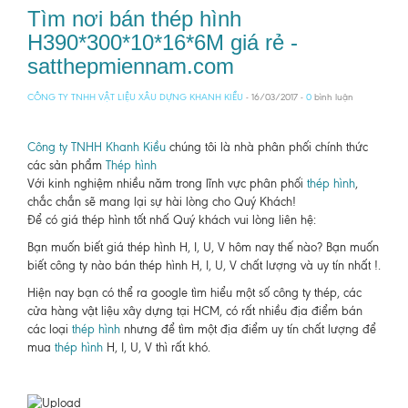
Tìm nơi bán thép hình
H390*300*10*16*6M giá rẻ -
satthepmiennam.com
CÔNG TY TNHH VẬT LIỆU XÂU DỰNG KHANH KIỀU
- 16/03/2017 -
0
bình luận
Công ty TNHH Khanh Kiều
chúng tôi là nhà phân phối chính thức
các sản phẩm
Thép hình
Với kinh nghiệm nhiều năm trong lĩnh vực phân phối
thép hình
,
chắc chắn sẽ mang lại sự hài lòng cho Quý Khách!
Để có giá thép hình tốt nhấ Quý khách vui lòng liên hệ:
Bạn muốn biết giá thép hình H, I, U, V hôm nay thế nào? Bạn muốn
biết công ty nào bán thép hình H, I, U, V chất lượng và uy tín nhất !.
Hiện nay bạn có thể ra google tìm hiểu một số công ty thép, các
cửa hàng vật liệu xây dựng tại HCM, có rất nhiều địa điểm bán
các loại
thép hình
nhưng để tìm một địa điểm uy tín chất lượng để
mua
thép hình
H, I, U, V thì rất khó.