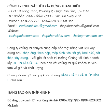
CÔNG TY TNHH VẬT LIỆU XÂY DỰNG KHANH KIỀU
VPGD : 14 Sông Thao, Phường 2, Quận Tân Bình, Tp.HCM
ĐT : 08.6673.7700 - 6678.7700 - Fax : 08.6289.2016
Hotline : 0904.729.792 - 0904.820.802 Ms.Linh
Email :
vlxdkhanhkieu@gmail.com
- thepkhanhkieu@gmail.com
Website
:
satthepmiennam.com
-
thepkhanhkieu.com
-
chothepmiennam.com
Công ty chúng tôi chuyên cung cấp các mặt hàng vật liệu xây
dựng như
thép ống
,
thép hộp
,
thép hình
,
tôn
,
xà gồ
,
lưới b40
,
sắt
thép xây dựng
,... với giá tốt nhất thị trường.Chúng tôi kinh doanh
UY TÍN LÀ CỐT LÕI
lấy
nên đến với chúng tôi quý khách sẽ yên
tâm về giá và chất lượng.
Chúng tôi xin gửi tới quý khách hàng
BẢNG BÁO GIÁ THÉP HÌNH
H
như sau :
BẢNG BÁO GIÁ THÉP HÌNH H
Độ dày, quy cách lớn vui lòng liên hệ: 0904.729.792 - 0904.820.802
Ms.Linh