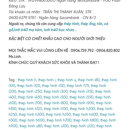
KIỀU. STK : 19129940650015 Ngân hàng Techcombank - PGD Phan
Đăng Lưu
Tài khoản cá nhân : TRẦN THỊ THANH XUÂN. STK :
0600.6379.9761 - Ngân hàng Sacombank - CN 8/3
Ngoài ra, chúng tôi còn cung cấp
thép hình
,
thép ống
,
tôn
,
xà
gồ
,
lưới b40 mạ kẽm
,
lưới b40 bọc nhựa
...
ĐẶC BIỆT CÓ CHIẾT KHẤU CAO CHO NGƯỜI GIỚI THIỆU
MỌI THẮC MẮC VUI LÒNG LIÊN HỆ : 0904.729.792 - 0904.820.802
Ms.Linh
KÍNH CHÚC QUÝ KHÁCH SỨC KHỎE VÀ THÀNH ĐẠT !
Tag :
thep hinh h
,
thep hinh i
,
thep hinh u
,
thep hinh i80
,
thep hinh
i100
,
thep hinh i120
,
thep hinh i150
,
thep hinh i175
,
thep hinh
i200
,
thep hinh i250
,
thep hinh i300
,
thep hinh i350
,
thep hinh
i400
,
thep hinh i450
,
thep hinh i500
,
thep hinh i550
,
thep hinh
i600
,
thep hinh i700
,
thep hinh i800
,
thep hinh i900
,
thep hinh
h100
,
thep hinh h125
,
thep hinh h150
,
thep hinh h200
,
thep hinh
h250
,
thep hinh h300
,
thep hinh h350
,
thep hinh h400
,
thep hinh
h500
,
thep hinh h600
,
thep hinh h700
,
thep hinh h800
,
thep hinh
h900
,
thep hinh u80
,
thep hinh u100
,
thep hinh u120
,
thep hinh