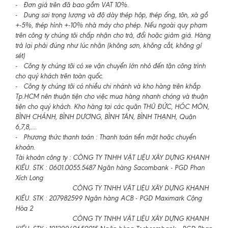
- Đơn giá trên đã bao gồm VAT 10%.
- Dung sai trọng lượng và độ dày thép hộp, thép ống, tôn, xà gồ
+-5%, thép hình +-10% nhà máy cho phép. Nếu ngoài quy phạm
trên công ty chúng tôi chấp nhận cho trả, đổi hoặc giảm giá. Hàng
trả lại phải đúng như lúc nhận (không sơn, không cắt, không gỉ
sét)
- Công ty chúng tôi có xe vận chuyển lớn nhỏ đến tận công trình
cho quý khách trên toàn quốc.
- Công ty chúng tôi có nhiều chi nhánh và kho hàng trên khắp
Tp.HCM nên thuận tiện cho việc mua hàng nhanh chóng và thuận
tiện cho quý khách. Kho hàng tại các quận THỦ ĐỨC, HÓC MÔN,
BÌNH CHÁNH, BÌNH DƯƠNG, BÌNH TÂN, BÌNH THẠNH, Quận
6,7,8,....
- Phương thức thanh toán : Thanh toán tiền mặt hoặc chuyển
khoản.
Tài khoản công ty : CÔNG TY TNHH VẬT LIỆU XÂY DỰNG KHANH
KIỀU. STK : 0601.0055.5487 Ngân hàng Sacombank - PGD Phan
Xích Long
CÔNG TY TNHH VẬT LIỆU XÂY DỰNG KHANH
KIỀU. STK : 207982599 Ngân hàng ACB - PGD Maximark Cộng
Hòa 2
CÔNG TY TNHH VẬT LIỆU XÂY DỰNG KHANH