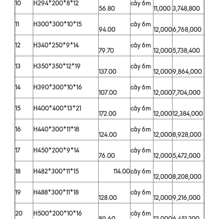
10
H294*200*8*12
cây 6m
56.80
11,000
3,748,800
11
H300*300*10*15
cây 6m
94.00
12,000
6,768,000
12
H340*250*9*14
cây 6m
79.70
12,000
5,738,400
13
H350*350*12*19
cây 6m
137.00
12,000
9,864,000
14
H390*300*10*16
cây 6m
107.00
12,000
7,704,000
15
H400*400*13*21
cây 6m
172.00
12,000
12,384,000
16
H440*300*11*18
cây 6m
124.00
12,000
8,928,000
17
H450*200*9*14
cây 6m
76.00
12,000
5,472,000
18
H482*300*11*15
114.00
cây 6m
12,000
8,208,000
19
H488*300*11*18
cây 6m
128.00
12,000
9,216,000
20
H500*200*10*16
cây 6m
89.60
12,000
6,451,200