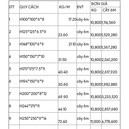
ĐƠN GIÁ
STT
QUY CÁCH
KG/M
ĐVT
KG
CÂY 6M
1
H100*100*6*8
17.20
cây 6m
10,800
1,114,560
2
H125*125*6.5*9
cây 6m
23.60
10,800
1,529,280
3
H148*100*6*9
21.10
cây 6m
10,800
1,367,280
4
H150*150*7*10
cây 6m
31.50
10,800
2,041,200
5
H175*175*7.5*11
cây 6m
40.40
10,800
2,617,920
6
H194*150*6*9
cây 6m
30.60
10,800
1,982,880
7
H200*200*8*12
cây 6m
49.90
10,800
3,233,520
8
H244*175*11
cây 6m
44.10
10,800
2,857,680
9
H250*250*9*14
cây 6m
72.40
11,000
4,778,400