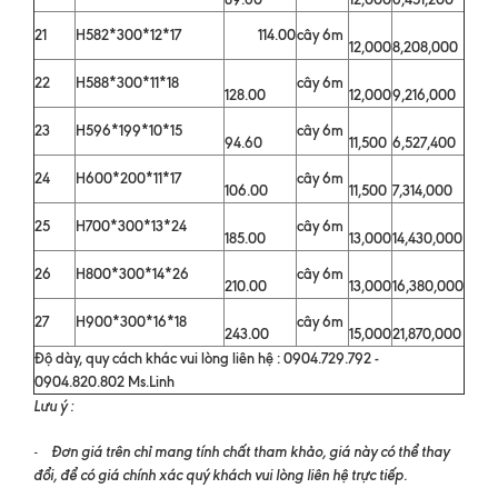
21
H582*300*12*17
114.00
cây 6m
12,000
8,208,000
22
H588*300*11*18
cây 6m
128.00
12,000
9,216,000
23
H596*199*10*15
cây 6m
94.60
11,500
6,527,400
24
H600*200*11*17
cây 6m
106.00
11,500
7,314,000
25
H700*300*13*24
cây 6m
185.00
13,000
14,430,000
26
H800*300*14*26
cây 6m
210.00
13,000
16,380,000
27
H900*300*16*18
cây 6m
243.00
15,000
21,870,000
Độ dày, quy cách khác vui lòng liên hệ : 0904.729.792 -
0904.820.802 Ms.Linh
Lưu ý :
Đơn giá trên chỉ mang tính chất tham khảo, giá này có thể thay
-
đổi, để có giá chính xác quý khách vui lòng liên hệ trực tiếp.