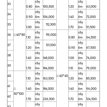
cây
cây
33
0.80
6m
100,500
1.20
6m
63,000
cây
cây
34
0.90
6m
106,000
1.40
6m
72,000
cây
cây
35
112,500
1.00
6m
1.70
6m
91,500
cây
cây
36
□ 40*80
119,000
1.10
6m
0.80
6m
64,500
cây
cây
37
131,500
1.20
6m
0.90
6m
67,500
cây
cây
38
1.40
6m
148,000
1.00
6m
74,000
cây
cây
39
1.70
6m
184,000
1.10
6m
79,000
cây
cây
40
□ 40*40
1.10
6m
163,500
1.20
6m
85,500
cây
cây
41
□
1.40
6m
184,000
1.40
6m
96,000
50*100
cây
cây
42
1.70
6m
236,500
1.70
6m
124,500
cây
cây
43