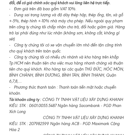
đổi, để có giá chính xác quý khách vui lòng liên hệ trực tiếp.
- Đơn giá trên đã bao gồm VAT 10%.
- Dung sai trọng lượng và độ dày thép hộp, thép ống, tôn, xà gồ
+-5%, thép hình +-10% nhà máy cho phép. Nếu ngoài quy phạm
trên công ty chúng tôi chấp nhận cho trả, đổi hoặc giảm giá. Hàng
trả lại phải đúng như lúc nhận (không sơn, không cắt, không gỉ
sét)
- Công ty chúng tôi có xe vận chuyển lớn nhỏ đến tận công trình
cho quý khách trên toàn quốc.
- Công ty chúng tôi có nhiều chi nhánh và kho hàng trên khắp
Tp.HCM nên thuận tiện cho việc mua hàng nhanh chóng và thuận
tiện cho quý khách. Kho hàng tại các quận THỦ ĐỨC, HÓC MÔN,
BÌNH CHÁNH, BÌNH DƯƠNG, BÌNH TÂN, BÌNH THẠNH, Quận
6,7,8,....
- Phương thức thanh toán : Thanh toán tiền mặt hoặc chuyển
khoản.
Tài khoản công ty :
CÔNG TY TNHH VẬT LIỆU XÂY DỰNG KHANH
KIỀU. STK : 0601.0055.5487 Ngân hàng Sacombank - PGD Phan
Xích Long
CÔNG TY TNHH VẬT LIỆU XÂY DỰNG KHANH
KIỀU. STK : 207982599 Ngân hàng ACB - PGD Maximark Cộng
Hòa 2