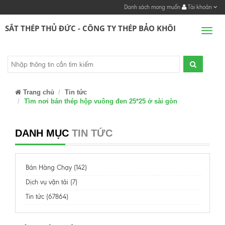
Danh sách mong muốn
Tài khoản
SẮT THÉP THỦ ĐỨC - CÔNG TY THÉP BẢO KHÔI
Men
Trang chủ
Tin tức
Tìm nơi bán thép hộp vuông đen 25*25 ở sài gòn
DANH MỤC
TIN TỨC
Bán Hàng Chạy (142)
Dịch vụ vận tải (7)
Tin tức (67864)