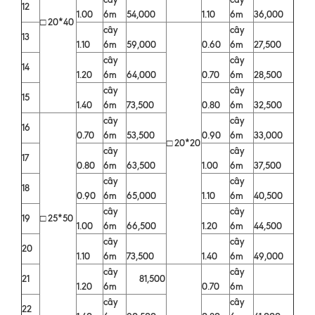
12
1.00
6m
54,000
1.10
6m
36,000
□ 20*40
cây
cây
13
1.10
6m
59,000
0.60
6m
27,500
cây
cây
14
1.20
6m
64,000
0.70
6m
28,500
cây
cây
15
1.40
6m
73,500
0.80
6m
32,500
cây
cây
16
0.70
6m
53,500
0.90
6m
33,000
□ 20*20
cây
cây
17
0.80
6m
63,500
1.00
6m
37,500
cây
cây
18
0.90
6m
65,000
1.10
6m
40,500
cây
cây
19
□ 25*50
1.00
6m
66,500
1.20
6m
44,500
cây
cây
20
1.10
6m
73,500
1.40
6m
49,000
cây
cây
21
81,500
1.20
6m
0.70
6m
cây
cây
22