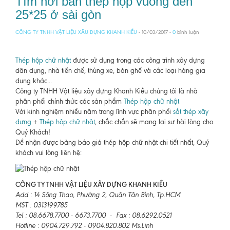
Tìm nơi bán thép hộp vuông đen
25*25 ở sài gòn
CÔNG TY TNHH VẬT LIỆU XÂU DỰNG KHANH KIỀU
- 10/03/2017 -
0
bình luận
Thép hộp chữ nhật
được sử dụng trong các công trình xây dựng
dân dụng, nhà tiền chế, thùng xe, bàn ghế và các loại hàng gia
dụng khác...
Công ty TNHH Vật liệu xây dựng Khanh Kiều chúng tôi là nhà
phân phối chính thức các sản phẩm
Thép hộp chữ nhật
Với kinh nghiệm nhiều năm trong lĩnh vực phân phối
sắt thép xây
dựng
+
Thép hộp chữ nhật
, chắc chắn sẽ mang lại sự hài lòng cho
Quý Khách!
Để nhận được bảng báo giá thép hộp chữ nhật chi tiết nhất, Quý
khách vui lòng liên hệ:
CÔNG TY TNHH VẬT LIỆU XÂY DỰNG KHANH KIỀU
Add : 14 Sông Thao, Phường 2, Quận Tân Bình, Tp.HCM
MST : 0313199785
Tel : 08.6678.7700 - 6673.7700 - Fax : 08.6292.0521
Hotline : 0904.729.792 - 0904.820.802 Ms.Linh