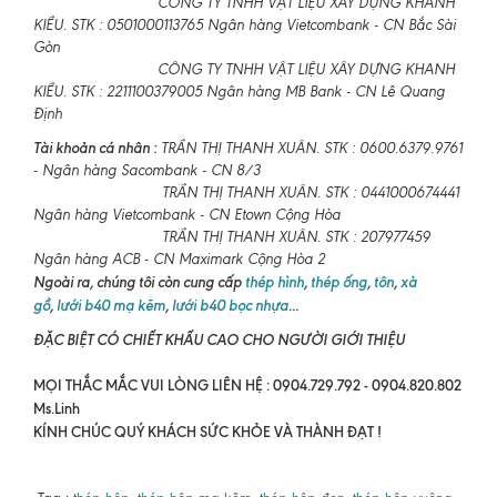
CÔNG TY TNHH VẬT LIỆU XÂY DỰNG KHANH
KIỀU. STK : 0501000113765 Ngân hàng Vietcombank - CN Bắc Sài
Gòn
CÔNG TY TNHH VẬT LIỆU XÂY DỰNG KHANH
KIỀU. STK : 2211100379005 Ngân hàng MB Bank - CN Lê Quang
Định
Tài khoản cá nhân :
TRẦN THỊ THANH XUÂN. STK : 0600.6379.9761
- Ngân hàng Sacombank - CN 8/3
TRẦN THỊ THANH XUÂN. STK : 0441000674441
Ngân hàng Vietcombank - CN Etown Cộng Hòa
TRẦN THỊ THANH XUÂN. STK : 207977459
Ngân hàng ACB - CN Maximark Cộng Hòa 2
Ngoài ra, chúng tôi còn cung cấp
thép hình
,
thép ống
,
tôn
,
xà
gồ
,
lưới b40 mạ kẽm
,
lưới b40 bọc nhựa
...
ĐẶC BIỆT CÓ CHIẾT KHẤU CAO CHO NGƯỜI GIỚI THIỆU
MỌI THẮC MẮC VUI LÒNG LIÊN HỆ : 0904.729.792 - 0904.820.802
Ms.Linh
KÍNH CHÚC QUÝ KHÁCH SỨC KHỎE VÀ THÀNH ĐẠT !