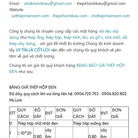
Email :
vlxdkhanhkieu@gmail.com
- thepkhanhkieu@gmail.com
Website
:
satthepmiennam.com
-
thepkhanhkieu.com
-
chothepmiennam.com
Công ty chúng tôi chuyên cung cấp các mặt hàng
vật liệu xây
dựng
như
thép ống
,
thép hộp
,
thép hình
,
tôn
,
xà gồ c
,
lưới b40
,
sắt
thép xây dựng
,... với giá tốt nhất thị trường.Chúng tôi kinh doanh
UY TÍN LÀ CỐT LÕI
lấy
nên đến với chúng tôi quý khách sẽ yên
tâm về giá và chất lượng.
Chúng tôi xin gửi tới quý khách hàng
BẢNG BÁO GIÁ THÉP HỘP
ĐEN
như sau :
BẢNG GIÁ THÉP HỘP ĐEN
Độ dày, quy cách lớn vui lòng liên hệ: 0904.729.792 - 0904.820.802
Ms.Linh
QUY
ĐỘ
ĐƠN
QUY
ĐỘ
ĐƠN
STT
ĐVT
ĐVT
CÁCH
DÀY
GIÁ
CÁCH
DÀY
GIÁ
0
Thép hộp chữ nhật đen
Thép hộp vuông đen
cây
cây
1
□ 10*20
0.80
6m
0.80
6m