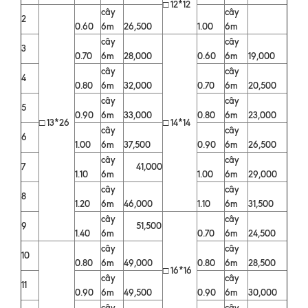
□ 12*12
cây
cây
2
0.60
6m
26,500
1.00
6m
cây
cây
3
0.70
6m
28,000
0.60
6m
19,000
cây
cây
4
0.80
6m
32,000
0.70
6m
20,500
cây
cây
5
0.90
6m
33,000
0.80
6m
23,000
□ 13*26
□ 14*14
cây
cây
6
1.00
6m
37,500
0.90
6m
26,500
cây
cây
7
41,000
1.10
6m
1.00
6m
29,000
cây
cây
8
1.20
6m
46,000
1.10
6m
31,500
cây
cây
9
51,500
1.40
6m
0.70
6m
24,500
cây
cây
10
0.80
6m
49,000
0.80
6m
28,500
□ 16*16
cây
cây
11
0.90
6m
49,500
0.90
6m
30,000
cây
cây