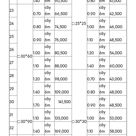
1.40
6m
90,500
0.80
6m
41,000
cây
cây
23
0.70
6m
66,500
0.90
6m
42,500
cây
cây
24
□ 25*25
0.80
6m
74,500
1.00
6m
46,000
cây
cây
25
0.90
6m
76,000
1.10
6m
48,500
cây
cây
26
1.00
6m
80,500
1.20
6m
54,000
□ 30*60
cây
cây
27
1.10
6m
88,000
1.40
6m
60,000
cây
cây
28
1.20
6m
98,000
0.70
6m
43,000
cây
cây
29
1.40
6m
109,000
0.80
6m
48,000
cây
cây
30
141,500
1.70
6m
0.90
6m
48,500
cây
cây
31
1.10
6m
135,000
1.00
6m
53,000
□ 30*90
□ 30*30
cây
cây
32
1.40
6m
169,000
1.10
6m
58,000