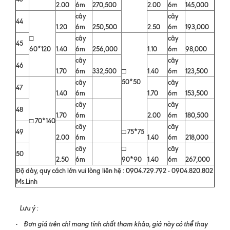
2.00
6m
270,500
2.00
6m
145,000
cây
cây
44
1.20
6m
250,500
2.50
6m
193,000
□
cây
cây
45
60*120
1.40
6m
256,000
1.10
6m
98,000
cây
cây
46
1.70
6m
332,500
□
1.40
6m
123,500
50*50
cây
cây
47
1.40
6m
1.70
6m
153,500
cây
cây
48
1.70
6m
2.00
6m
180,500
□ 70*140
cây
cây
49
□ 75*75
2.00
6m
1.40
6m
218,000
cây
□
cây
50
2.50
6m
90*90
1.40
6m
267,000
Độ dày, quy cách lớn vui lòng liên hệ : 0904.729.792 - 0904.820.802
Ms.Linh
Lưu ý :
Đơn giá trên chỉ mang tính chất tham khảo, giá này có thể thay
-