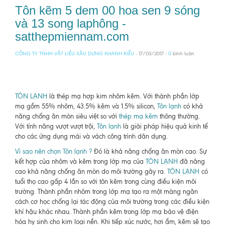
Tôn kẽm 5 dem 00 hoa sen 9 sóng
và 13 song laphông -
satthepmiennam.com
CÔNG TY TNHH VẬT LIỆU XÂU DỰNG KHANH KIỀU
- 17/03/2017 -
0
bình luận
TÔN LẠNH
là thép mạ hợp kim nhôm kẽm. Với thành phần lớp
mạ gồm 55% nhôm, 43.5% kẽm và 1.5% silicon,
Tôn lạnh
có khả
năng chống ăn mòn siêu việt so với
thép mạ kẽm
thông thường.
Với tính năng vượt vượt trội,
Tôn lạnh
là giải pháp hiệu quả kinh tế
cho các ứng dụng mái và vách công trình dân dụng.
Vì sao nên chọn Tôn lạnh ?
Đó là khả năng chống ăn mòn cao. Sự
kết hợp của nhôm và kẽm trong lớp mạ của
TÔN LẠNH
đã nâng
cao khả năng chống ăn mòn do môi trường gây ra.
TÔN LẠNH
có
tuổi thọ cao gấp 4 lần so với tôn kẽm trong cùng điều kiện môi
trường. Thành phần nhôm trong lớp mạ tạo ra một màng ngăn
cách cơ học chống lại tác động của môi trường trong các điều kiện
khí hậu khác nhau. Thành phần kẽm trong lớp mạ bảo vệ điện
hóa hy sinh cho kim loại nền. Khi tiếp xúc nước, hơi ẩm, kẽm sẽ tạo