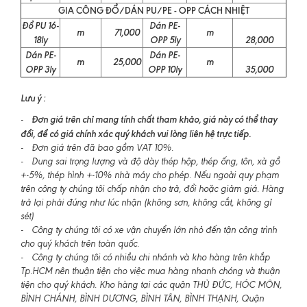
GIA CÔNG ĐỔ/DÁN PU/PE - OPP CÁCH NHIỆT
Đổ PU 16-
Dán PE-
m
71,000
m
18ly
OPP 5ly
28,000
Dán PE-
Dán PE-
m
25,000
m
OPP 3ly
OPP 10ly
35,000
Lưu ý :
Đơn giá trên chỉ mang tính chất tham khảo, giá này có thể thay
-
đổi, để có giá chính xác quý khách vui lòng liên hệ trực tiếp.
- Đơn giá trên đã bao gồm VAT 10%.
- Dung sai trọng lượng và độ dày thép hộp, thép ống, tôn, xà gồ
+-5%, thép hình +-10% nhà máy cho phép. Nếu ngoài quy phạm
trên công ty chúng tôi chấp nhận cho trả, đổi hoặc giảm giá. Hàng
trả lại phải đúng như lúc nhận (không sơn, không cắt, không gỉ
sét)
- Công ty chúng tôi có xe vận chuyển lớn nhỏ đến tận công trình
cho quý khách trên toàn quốc.
- Công ty chúng tôi có nhiều chi nhánh và kho hàng trên khắp
Tp.HCM nên thuận tiện cho việc mua hàng nhanh chóng và thuận
tiện cho quý khách. Kho hàng tại các quận THỦ ĐỨC, HÓC MÔN,
BÌNH CHÁNH, BÌNH DƯƠNG, BÌNH TÂN, BÌNH THẠNH, Quận