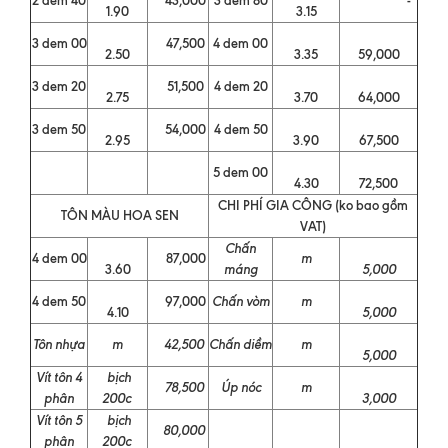
1.90
3.15
3 dem 00
47,500
4 dem 00
2.50
3.35
59,000
3 dem 20
51,500
4 dem 20
2.75
3.70
64,000
3 dem 50
54,000
4 dem 50
2.95
3.90
67,500
5 dem 00
4.30
72,500
CHI PHÍ GIA CÔNG (ko bao gồm
TÔN MÀU HOA SEN
VAT)
Chấn
4 dem 00
87,000
m
3.60
máng
5,000
4 dem 50
97,000
Chấn vòm
m
4.10
5,000
Tôn nhựa
m
42,500
Chấn diềm
m
5,000
Vít tôn 4
bịch
78,500
Úp nóc
m
phân
200c
3,000
Vít tôn 5
bịch
80,000
phân
200c