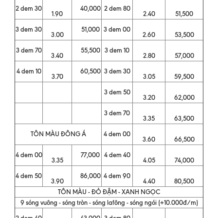
2 dem 30
40,000
2 dem 80
1.90
2.40
51,500
3 dem 30
51,000
3 dem 00
3.00
2.60
53,500
3 dem 70
55,500
3 dem 10
3.40
2.80
57,000
4 dem 10
60,500
3 dem 30
3.70
3.05
59,500
3 dem 50
3.20
62,000
3 dem 70
3.35
63,500
TÔN MÀU ĐÔNG Á
4 dem 00
3.60
66,500
4 dem 00
77,000
4 dem 40
3.35
4.05
74,000
4 dem 50
86,000
4 dem 90
3.90
4.40
80,500
TÔN MÀU - ĐỎ ĐẬM - XANH NGỌC
9 sóng vuông - sóng tròn - sóng lafông - sóng ngói (+10.000đ/m)
2 dem 40
43,000
3 dem 80
-