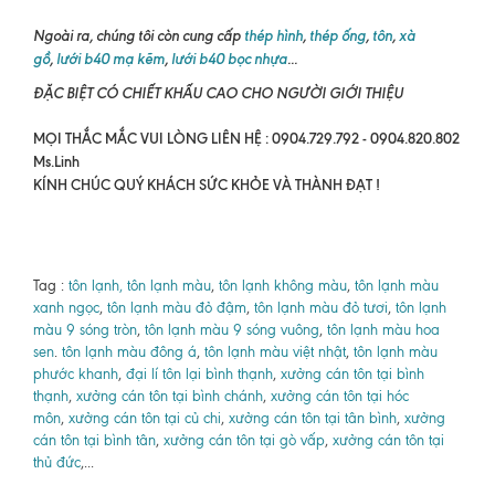
Ngoài ra, chúng tôi còn cung cấp
thép hình
,
thép ống
,
tôn
,
xà
gồ
,
lưới b40 mạ kẽm
,
lưới b40 bọc nhựa
...
ĐẶC BIỆT CÓ CHIẾT KHẤU CAO CHO NGƯỜI GIỚI THIỆU
MỌI THẮC MẮC VUI LÒNG LIÊN HỆ : 0904.729.792 - 0904.820.802
Ms.Linh
KÍNH CHÚC QUÝ KHÁCH SỨC KHỎE VÀ THÀNH ĐẠT !
Tag :
tôn lạnh, tôn lạnh màu
,
tôn lạnh không màu
,
tôn lạnh màu
xanh ngọc
,
tôn lạnh màu đỏ đậm
,
tôn lạnh màu đỏ tươi
,
tôn lạnh
màu 9 sóng tròn
,
tôn lạnh màu 9 sóng vuông
,
tôn lạnh màu hoa
sen
.
tôn lạnh màu đông á
,
tôn lạnh màu việt nhật
,
tôn lạnh màu
phước khanh
,
đại lí tôn lại bình thạnh
,
xưởng cán tôn tại bình
thạnh
,
xưởng cán tôn tại bình chánh
,
xưởng cán tôn tại hóc
môn
,
xưởng cán tôn tại củ chi
,
xưởng cán tôn tại tân bình
,
xưởng
cán tôn tại bình tân
,
xưởng cán tôn tại gò vấp
,
xưởng cán tôn tại
thủ đức
,...