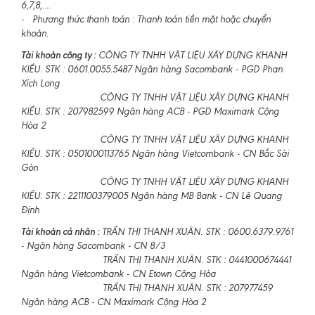
6,7,8,....
- Phương thức thanh toán : Thanh toán tiền mặt hoặc chuyển
khoản.
Tài khoản công ty :
CÔNG TY TNHH VẬT LIỆU XÂY DỰNG KHANH
KIỀU. STK : 0601.0055.5487 Ngân hàng Sacombank - PGD Phan
Xích Long
CÔNG TY TNHH VẬT LIỆU XÂY DỰNG KHANH
KIỀU. STK : 207982599 Ngân hàng ACB - PGD Maximark Cộng
Hòa 2
CÔNG TY TNHH VẬT LIỆU XÂY DỰNG KHANH
KIỀU. STK : 0501000113765 Ngân hàng Vietcombank - CN Bắc Sài
Gòn
CÔNG TY TNHH VẬT LIỆU XÂY DỰNG KHANH
KIỀU. STK : 2211100379005 Ngân hàng MB Bank - CN Lê Quang
Định
Tài khoản cá nhân :
TRẦN THỊ THANH XUÂN. STK : 0600.6379.9761
- Ngân hàng Sacombank - CN 8/3
TRẦN THỊ THANH XUÂN. STK : 0441000674441
Ngân hàng Vietcombank - CN Etown Cộng Hòa
TRẦN THỊ THANH XUÂN. STK : 207977459
Ngân hàng ACB - CN Maximark Cộng Hòa 2