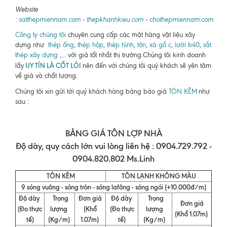
Website
:
satthepmiennam.com
-
thepkhanhkieu.com
-
chothepmiennam.com
Công ty chúng tôi
chuyên cung cấp các mặt hàng vật liệu xây
dựng như
thép ống
,
thép hộp
,
thép hình
,
tôn
,
xà gồ c
,
lưới b40
,
sắt
thép xây dựng
,... với giá tốt nhất thị trường.Chúng tôi kinh doanh
UY TÍN LÀ CỐT LÕI
lấy
nên đến với chúng tôi quý khách sẽ yên tâm
về giá và chất lượng.
Chúng tôi xin gửi tới quý khách hàng bảng báo giá
TÔN KẼM
như
sau :
BẢNG GIÁ TÔN LỢP NHÀ
Độ dày, quy cách lớn vui lòng liên hệ : 0904.729.792 -
0904.820.802 Ms.Linh
TÔN KẼM
TÔN LẠNH KHÔNG MÀU
9 sóng vuông - sóng tròn - sóng lafông - sóng ngói (+10.000đ/m)
Độ dày
Trọng
Đơn giá
Độ dày
Trọng
Đơn giá
(Đo thực
lượng
(Khổ
(Đo thực
lượng
(Khổ 1.07m)
tế)
(Kg/m)
1.07m)
tế)
(Kg/m)