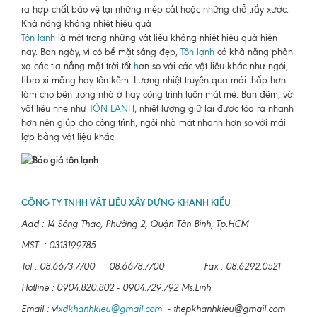
ra hợp chất bảo vệ tại những mép cắt hoặc những chỗ trầy xước.
Khả năng kháng nhiệt hiệu quả
Tôn lạnh
là một trong những vật liệu kháng nhiệt hiệu quả hiện
nay. Ban ngày, vì có bề mặt sáng đẹp,
Tôn lạnh
có khả năng phản
xạ các tia nắng mặt trời tốt
h
ơn so với các vật liệu khác như ngói,
fibro xi măng hay tôn kẽm. Lượng nhiệt truyền qua mái thấp hơn
làm cho bên trong nhà ở hay công trình luôn mát mẻ. Ban đêm, với
vật liệu nhẹ như
TÔN LẠNH
, nhiệt lượng giữ lại được tỏa ra nhanh
hơn nên giúp cho công trình, ngôi nhà mát nhanh hơn so với mái
lợp bằng vật liệu khác.
CÔNG TY TNHH VẬT LIỆU XÂY DỰNG KHANH KIỀU
Add : 14 Sông Thao, Phường 2, Quận Tân Bình, Tp.HCM
MST : 0313199785
Tel : 08.6673.7700 - 08.6678.7700 - Fax : 08.6292.0521
Hotline : 0904.820.802 - 0904.729.792 Ms.Linh
Email : v
lxdkhanhkieu@gmail.com
- thepkhanhkieu@gmail.com