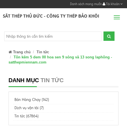
Danh sách mong muốn
Tài khoản
SẮT THÉP THỦ ĐỨC - CÔNG TY THÉP BẢO KHÔI
Men
Trang chủ
Tin tức
Tôn kẽm 5 dem 00 hoa sen 9 sóng và 13 song laphông -
satthepmiennam.com
DANH MỤC
TIN TỨC
Bán Hàng Chạy (142)
Dịch vụ vận tải (7)
Tin tức (67864)