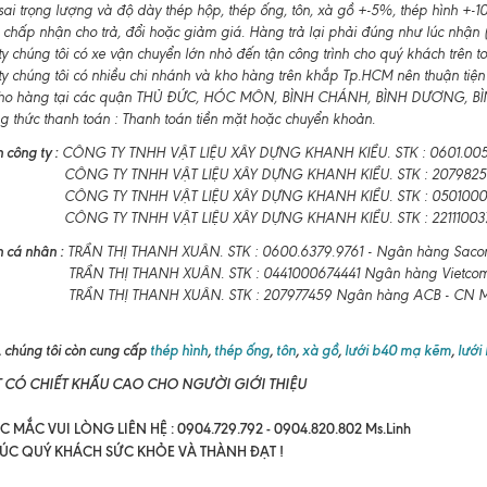
ai trọng lượng và độ dày thép hộp, thép ống, tôn, xà gồ +-5%, thép hình +
 chấp nhận cho trả, đổi hoặc giảm giá. Hàng trả lại phải đúng như lúc nhận (
 chúng tôi có xe vận chuyển lớn nhỏ đến tận công trình cho quý khách trên t
y chúng tôi có nhiều chi nhánh và kho hàng trên khắp Tp.HCM nên thuận tiện
ho hàng tại các quận THỦ ĐỨC, HÓC MÔN, BÌNH CHÁNH, BÌNH DƯƠNG, BÌNH
 thức thanh toán : Thanh toán tiền mặt hoặc chuyển khoản.
 công ty :
CÔNG TY TNHH VẬT LIỆU XÂY DỰNG KHANH KIỀU. STK : 0601.0055
CÔNG TY TNHH VẬT LIỆU XÂY DỰNG KHANH KIỀU. STK : 2079825
CÔNG TY TNHH VẬT LIỆU XÂY DỰNG KHANH KIỀU. STK : 050100011
CÔNG TY TNHH VẬT LIỆU XÂY DỰNG KHANH KIỀU. STK : 22111003
 cá nhân :
TRẦN THỊ THANH XUÂN. STK : 0600.6379.9761 - Ngân hàng Sac
TRẦN THỊ THANH XUÂN. STK : 0441000674441 Ngân hàng Vietco
HỊ THANH XUÂN. STK : 207977459 Ngân hàng ACB - CN Maxi
 chúng tôi còn cung cấp
thép hình
,
thép ống
,
tôn
,
xà gồ
,
lưới b40 mạ kẽm
,
lưới
T CÓ CHIẾT KHẤU CAO CHO NGƯỜI GIỚI THIỆU
 MẮC VUI LÒNG LIÊN HỆ : 0904.729.792 - 0904.820.802 Ms.Linh
ÚC QUÝ KHÁCH SỨC KHỎE VÀ THÀNH ĐẠT !