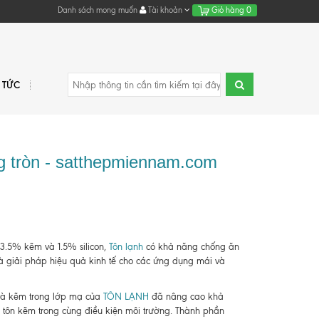
Danh sách mong muốn
Tài khoản
Giỏ hàng
0
N TỨC
g tròn - satthepmiennam.com
.5% kẽm và 1.5% silicon,
Tôn lạnh
có khả năng chống ăn
à giải pháp hiệu quả kinh tế cho các ứng dụng mái và
và kẽm trong lớp mạ của
TÔN LẠNH
đã nâng cao khả
ới tôn kẽm trong cùng điều kiện môi trường. Thành phần