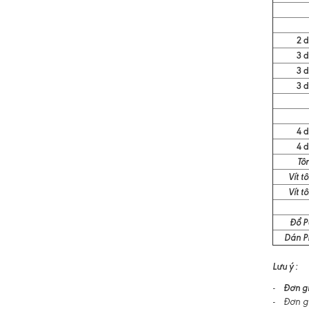
2 
3 
3 
3 
4 
4 
Tô
Vít t
Vít t
Đổ P
Dán P
Lưu ý :
Đơn gi
-
- Đơn gi