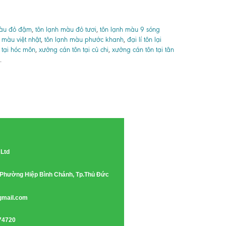
màu đỏ đậm
,
tôn lạnh màu đỏ tươi
,
tôn lạnh màu 9 sóng
 màu việt nhật
,
tôn lạnh màu phước khanh
,
đại lí tôn lại
 tại hóc môn
,
xưởng cán tôn tại củ chi
,
xưởng cán tôn tại tân
.
 Ltd
e, Phường Hiệp Bình Chánh, Tp.Thủ Đức
gmail.com
74720