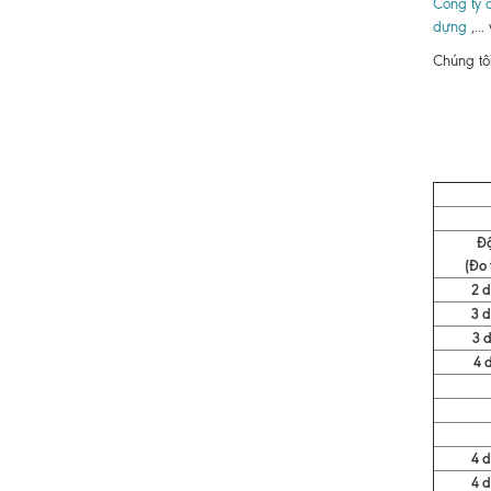
Công ty c
dựng
,...
Chúng tô
Đ
(Đo 
2 
3 
3 
4 
4 
4 