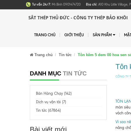
Tư vấn 24/7:
Mr.Bình 0901474720
Địa chỉ:
A10 Khu Little Village
SẮT THÉP THỦ ĐỨC - CÔNG TY THÉP BẢO KHÔI
TRANG CHỦ
GIỚI THIỆU
SẢN PHẨM
MẶ
Trang chủ
Tin tức
Tôn kẽm 5 dem 00 hoa sen s
Tôn 
DANH MỤC
TIN TỨC
CÔNG TY T
Bán Hàng Chạy (142)
TÔN LẠ
Dịch vụ vận tải (7)
mòn siêu 
Tin tức (67864)
vách côn
Vì sao nê
Bài viết mới
năng chố