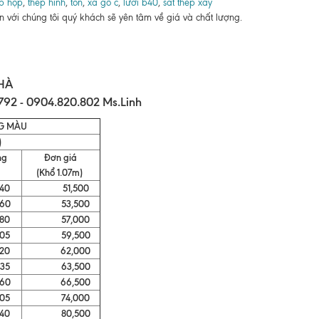
p hộp
,
thép hình
,
tôn
,
xà gồ c
,
lưới b40
,
sắt thép xây
n với chúng tôi quý khách sẽ yên tâm về giá và chất lượng.
HÀ
.792 - 0904.820.802 Ms.Linh
G MÀU
)
ng
Đơn giá
(Khổ 1.07m)
0
51,500
0
53,500
0
57,000
5
59,500
0
62,000
5
63,500
0
66,500
5
74,000
0
80,500