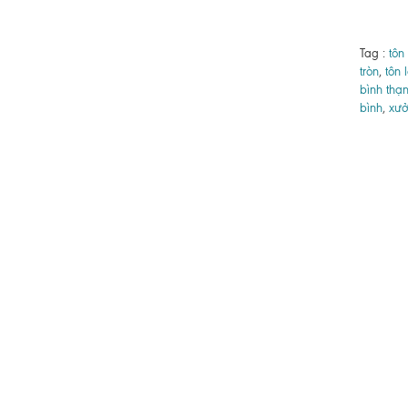
Tag :
tôn
tròn
,
tôn 
bình thạ
bình
,
xưở