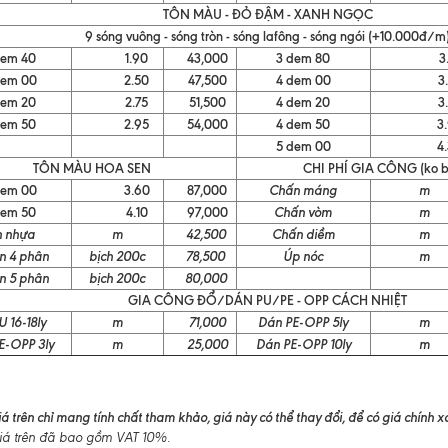
TÔN MÀU - ĐỎ ĐẬM - XANH NGỌC
9 sóng vuông - sóng tròn - sóng lafông - sóng ngói (+10.000đ/m
dem 40
1.90
43,000
3 dem 80
3.1
dem 00
2.50
47,500
4 dem 00
3.3
dem 20
2.75
51,500
4 dem 20
3.7
dem 50
2.95
54,000
4 dem 50
3.9
5 dem 00
4.3
TÔN MÀU HOA SEN
CHI PHÍ GIA CÔNG (ko 
dem 00
3.60
87,000
Chấn máng
m
dem 50
4.10
97,000
Chấn vòm
m
n nhựa
m
42,500
Chấn diềm
m
ôn 4 phân
bịch 200c
78,500
Úp nóc
m
ôn 5 phân
bịch 200c
80,000
GIA CÔNG ĐỔ/DÁN PU/PE - OPP CÁCH NHIỆT
U 16-18ly
m
71,000
Dán PE-OPP 5ly
m
E-OPP 3ly
m
25,000
Dán PE-OPP 10ly
m
á trên chỉ mang tính chất tham khảo, giá này có thể thay đổi, để có giá chính xác
á trên đã bao gồm VAT 10%.