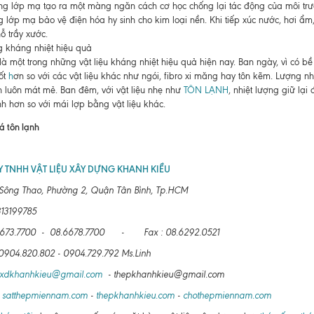
ng lớp mạ tạo ra một màng ngăn cách cơ học chống lại tác động của môi trư
g lớp mạ bảo vệ điện hóa hy sinh cho kim loại nền. Khi tiếp xúc nước, hơi ẩ
ỗ trầy xước.
 kháng nhiệt hiệu quả
là một trong những vật liệu kháng nhiệt hiệu quả hiện nay. Ban ngày, vì có b
tốt
h
ơn so với các vật liệu khác như ngói, fibro xi măng hay tôn kẽm. Lượng n
h luôn mát mẻ. Ban đêm, với vật liệu nhẹ như
TÔN LẠNH
, nhiệt lượng giữ lại
h hơn so với mái lợp bằng vật liệu khác.
 TNHH VẬT LIỆU XÂY DỰNG KHANH KIỀU
 Sông Thao, Phường 2, Quận Tân Bình, Tp.HCM
13199785
8.6673.7700 - 08.6678.7700 - Fax : 08.6292.0521
: 0904.820.802 - 0904.729.792 Ms.Linh
lxdkhanhkieu@gmail.com
- thepkhanhkieu@gmail.com
:
satthepmiennam.com
-
thepkhanhkieu.com
-
chothepmiennam.com