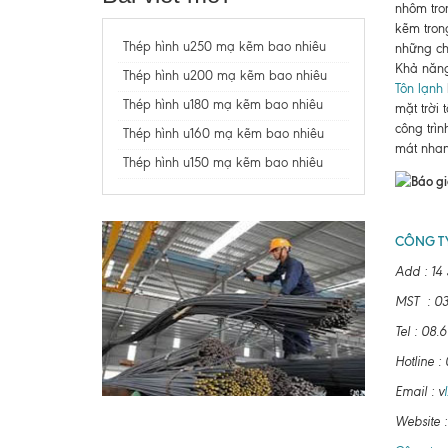
nhôm tro
kẽm tron
Thép hình u250 mạ kẽm bao nhiêu
những ch
Khả năng
Thép hình u200 mạ kẽm bao nhiêu
Tôn lạnh
Thép hình u180 mạ kẽm bao nhiêu
mặt trời 
công trìn
Thép hình u160 mạ kẽm bao nhiêu
mát nhan
Thép hình u150 mạ kẽm bao nhiêu
CÔNG TY
Add : 14
MST : 03
Tel : 0
Hotline 
Email : v
Website 