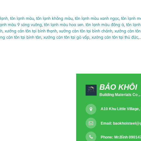
 lạnh, tôn lạnh màu
,
tôn lạnh không màu
,
tôn lạnh màu xanh ngọc
,
tôn lạnh 
lạnh màu 9 sóng vuông
,
tôn lạnh màu hoa sen
.
tôn lạnh màu đông á
,
tôn lạnh
nh
,
xưởng cán tôn tại bình thạnh
,
xưởng cán tôn tại bình chánh
,
xưởng cán tôn
ng cán tôn tại bình tân
,
xưởng cán tôn tại gò vấp
,
xưởng cán tôn tại thủ đức
,..
BẢO KHÔI
Building Materials Co ,.
A10 Khu Little Villag
Email:
baokhoisteel@
Phone: Mr.Bình 09014