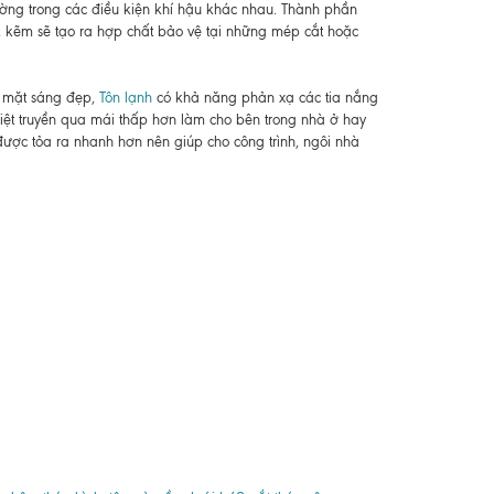
ờng trong các điều kiện khí hậu khác nhau. Thành phần
m, kẽm sẽ tạo ra hợp chất bảo vệ tại những mép cắt hoặc
ề mặt sáng đẹp,
Tôn lạnh
có khả năng phản xạ các tia nắng
hiệt truyền qua mái thấp hơn làm cho bên trong nhà ở hay
 được tỏa ra nhanh hơn nên giúp cho công trình, ngôi nhà