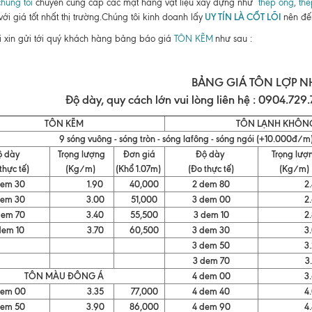
húng tôi
chuyên cung cấp các mặt hàng vật liệu xây dựng như
thép ống
,
thé
UY TÍN LÀ CỐT LÕI
 với giá tốt nhất thị trường.Chúng tôi kinh doanh lấy
nên đế
i xin gửi tới quý khách hàng bảng báo giá
TÔN KẼM
như sau :
BẢNG GIÁ TÔN LỢP N
Độ dày, quy cách lớn vui lòng liên hệ : 0904.729
TÔN KẼM
TÔN LẠNH KHÔN
9 sóng vuông - sóng tròn - sóng lafông - sóng ngói (+10.000đ/m
ộ dày
Trọng lượng
Đơn giá
Độ dày
Trọng lượ
thực tế)
(Kg/m)
(Khổ 1.07m)
(Đo thực tế)
(Kg/m)
dem 30
1.90
40,000
2 dem 80
2.4
dem 30
3.00
51,000
3 dem 00
2.6
dem 70
3.40
55,500
3 dem 10
2.8
dem 10
3.70
60,500
3 dem 30
3.0
3 dem 50
3.2
3 dem 70
3.3
TÔN MÀU ĐÔNG Á
4 dem 00
3.6
dem 00
3.35
77,000
4 dem 40
4.0
dem 50
3.90
86,000
4 dem 90
4.4