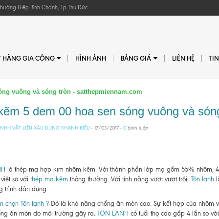
, Phường Hiệp Bình Chánh, Tp.Thủ Đức
T HÀNG GIA CÔNG
HÌNH ẢNH
BẢNG GIÁ
LIÊN HỆ
TI
óng vuông và sóng tròn - satthepmiennam.com
kẽm 5 dem 00 hoa sen sóng vuông và són
NHH VẬT LIỆU XÂU DỰNG KHANH KIỀU
- 17/03/2017 -
0
bình luận
NH
là thép mạ hợp kim nhôm kẽm. Với thành phần lớp mạ gồm 55% nhôm, 43
việt so với
thép mạ kẽm
thông thường. Với tính năng vượt vượt trội,
Tôn lạnh
l
g trình dân dụng.
n chọn Tôn lạnh ?
Đó là khả năng chống ăn mòn cao. Sự kết hợp của nhôm 
ng ăn mòn do môi trường gây ra.
TÔN LẠNH
có tuổi thọ cao gấp 4 lần so v