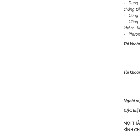
- Dung s
chúng tôi
- Công ty
- Công t
khách. K
- Phương
Tài khoản
Tài khoản
TRẦN T
Ngoài ra,
ĐẶC BIỆ
MỌI THẮC
KÍNH CH