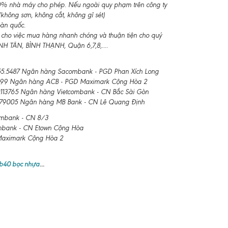
-10% nhà máy cho phép. Nếu ngoài quy phạm trên công ty
không sơn, không cắt, không gỉ sét)
oàn quốc.
 cho việc mua hàng nhanh chóng và thuận tiện cho quý
 TÂN, BÌNH THẠNH, Quận 6,7,8,....
.5487 Ngân hàng Sacombank - PGD Phan Xích Long
99 Ngân hàng ACB - PGD Maximark Cộng Hòa 2
3765 Ngân hàng Vietcombank - CN Bắc Sài Gòn
79005 Ngân hàng MB Bank - CN Lê Quang Định
ombank - CN 8/3
mbank - CN Etown Cộng Hòa
mark Cộng Hòa 2
 b40 bọc nhựa
...