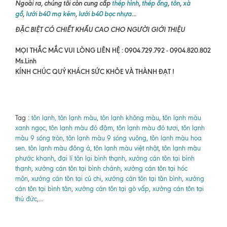
Ngoài ra, chúng tôi còn cung cấp
thép hình
,
thép ống
,
tôn
,
xà
gồ
,
lưới b40 mạ kẽm
,
lưới b40 bọc nhựa
...
ĐẶC BIỆT CÓ CHIẾT KHẤU CAO CHO NGƯỜI GIỚI THIỆU
MỌI THẮC MẮC VUI LÒNG LIÊN HỆ : 0904.729.792 - 0904.820.802
Ms.Linh
KÍNH CHÚC QUÝ KHÁCH SỨC KHỎE VÀ THÀNH ĐẠT !
Tag :
tôn lạnh, tôn lạnh màu
,
tôn lạnh không màu
,
tôn lạnh màu
xanh ngọc
,
tôn lạnh màu đỏ đậm
,
tôn lạnh màu đỏ tươi
,
tôn lạnh
màu 9 sóng tròn
,
tôn lạnh màu 9 sóng vuông
,
tôn lạnh màu hoa
sen
.
tôn lạnh màu đông á
,
tôn lạnh màu việt nhật
,
tôn lạnh màu
phước khanh
,
đại lí tôn lại bình thạnh
,
xưởng cán tôn tại bình
thạnh
,
xưởng cán tôn tại bình chánh
,
xưởng cán tôn tại hóc
môn
,
xưởng cán tôn tại củ chi
,
xưởng cán tôn tại tân bình
,
xưởng
cán tôn tại bình tân
,
xưởng cán tôn tại gò vấp
,
xưởng cán tôn tại
thủ đức
,...