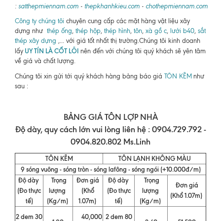
:
satthepmiennam.com
-
thepkhanhkieu.com
-
chothepmiennam.com
Công ty chúng tôi
chuyên cung cấp các mặt hàng vật liệu xây
dựng như
thép ống
,
thép hộp
,
thép hình
,
tôn
,
xà gồ c
,
lưới b40
,
sắt
thép xây dựng
,... với giá tốt nhất thị trường.Chúng tôi kinh doanh
UY TÍN LÀ CỐT LÕI
lấy
nên đến với chúng tôi quý khách sẽ yên tâm
về giá và chất lượng.
Chúng tôi xin gửi tới quý khách hàng bảng báo giá
TÔN KẼM
như
sau :
BẢNG GIÁ TÔN LỢP NHÀ
Độ dày, quy cách lớn vui lòng liên hệ : 0904.729.792 -
0904.820.802 Ms.Linh
TÔN KẼM
TÔN LẠNH KHÔNG MÀU
9 sóng vuông - sóng tròn - sóng lafông - sóng ngói (+10.000đ/m)
Độ dày
Trọng
Đơn giá
Độ dày
Trọng
Đơn giá
(Đo thực
lượng
(Khổ
(Đo thực
lượng
(Khổ 1.07m)
tế)
(Kg/m)
1.07m)
tế)
(Kg/m)
2 dem 30
40,000
2 dem 80