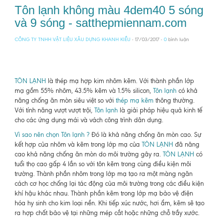
Tôn lạnh không màu 4dem40 5 sóng
và 9 sóng - satthepmiennam.com
CÔNG TY TNHH VẬT LIỆU XÂU DỰNG KHANH KIỀU
- 17/03/2017 -
0
bình luận
TÔN LẠNH
là thép mạ hợp kim nhôm kẽm. Với thành phần lớp
mạ gồm 55% nhôm, 43.5% kẽm và 1.5% silicon,
Tôn lạnh
có khả
năng chống ăn mòn siêu việt so với
thép mạ kẽm
thông thường.
Với tính năng vượt vượt trội,
Tôn lạnh
là giải pháp hiệu quả kinh tế
cho các ứng dụng mái và vách công trình dân dụng.
Vì sao nên chọn Tôn lạnh ?
Đó là khả năng chống ăn mòn cao. Sự
kết hợp của nhôm và kẽm trong lớp mạ của
TÔN LẠNH
đã nâng
cao khả năng chống ăn mòn do môi trường gây ra.
TÔN LẠNH
có
tuổi thọ cao gấp 4 lần so với tôn kẽm trong cùng điều kiện môi
trường. Thành phần nhôm trong lớp mạ tạo ra một màng ngăn
cách cơ học chống lại tác động của môi trường trong các điều kiện
khí hậu khác nhau. Thành phần kẽm trong lớp mạ bảo vệ điện
hóa hy sinh cho kim loại nền. Khi tiếp xúc nước, hơi ẩm, kẽm sẽ tạo
ra hợp chất bảo vệ tại những mép cắt hoặc những chỗ trầy xước.