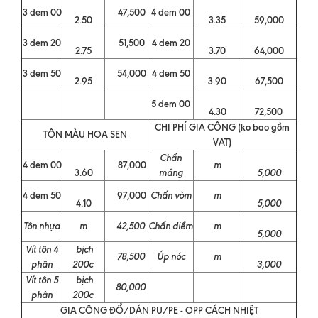
3 dem 00
47,500
4 dem 00
2.50
3.35
59,000
3 dem 20
51,500
4 dem 20
2.75
3.70
64,000
3 dem 50
54,000
4 dem 50
2.95
3.90
67,500
5 dem 00
4.30
72,500
CHI PHÍ GIA CÔNG (ko bao gồm
TÔN MÀU HOA SEN
VAT)
Chấn
4 dem 00
87,000
m
3.60
máng
5,000
4 dem 50
97,000
Chấn vòm
m
4.10
5,000
Tôn nhựa
m
42,500
Chấn diềm
m
5,000
Vít tôn 4
bịch
78,500
Úp nóc
m
phân
200c
3,000
Vít tôn 5
bịch
80,000
phân
200c
GIA CÔNG ĐỔ/DÁN PU/PE - OPP CÁCH NHIỆT