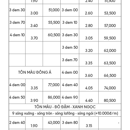
1.90
2.40
51,500
3 dem 30
51,000
3 dem 00
3.00
2.60
53,500
3 dem 70
55,500
3 dem 10
3.40
2.80
57,000
4 dem 10
60,500
3 dem 30
3.70
3.05
59,500
3 dem 50
3.20
62,000
3 dem 70
3.35
63,500
TÔN MÀU ĐÔNG Á
4 dem 00
3.60
66,500
4 dem 00
77,000
4 dem 40
3.35
4.05
74,000
4 dem 50
86,000
4 dem 90
3.90
4.40
80,500
TÔN MÀU - ĐỎ ĐẬM - XANH NGỌC
9 sóng vuông - sóng tròn - sóng lafông - sóng ngói (+10.000đ/m)
2 dem 40
43,000
3 dem 80
-
1.90
3.15