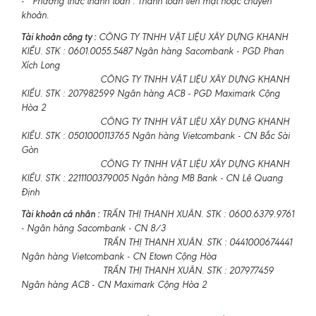
- Phương thức thanh toán : Thanh toán tiền mặt hoặc chuyển
khoản.
Tài khoản công ty :
CÔNG TY TNHH VẬT LIỆU XÂY DỰNG KHANH
KIỀU. STK : 0601.0055.5487 Ngân hàng Sacombank - PGD Phan
Xích Long
CÔNG TY TNHH VẬT LIỆU XÂY DỰNG KHANH
KIỀU. STK : 207982599 Ngân hàng ACB - PGD Maximark Cộng
Hòa 2
CÔNG TY TNHH VẬT LIỆU XÂY DỰNG KHANH
KIỀU. STK : 0501000113765 Ngân hàng Vietcombank - CN Bắc Sài
Gòn
CÔNG TY TNHH VẬT LIỆU XÂY DỰNG KHANH
KIỀU. STK : 2211100379005 Ngân hàng MB Bank - CN Lê Quang
Định
Tài khoản cá nhân :
TRẦN THỊ THANH XUÂN. STK : 0600.6379.9761
- Ngân hàng Sacombank - CN 8/3
TRẦN THỊ THANH XUÂN. STK : 0441000674441
Ngân hàng Vietcombank - CN Etown Cộng Hòa
TRẦN THỊ THANH XUÂN. STK : 207977459
Ngân hàng ACB - CN Maximark Cộng Hòa 2