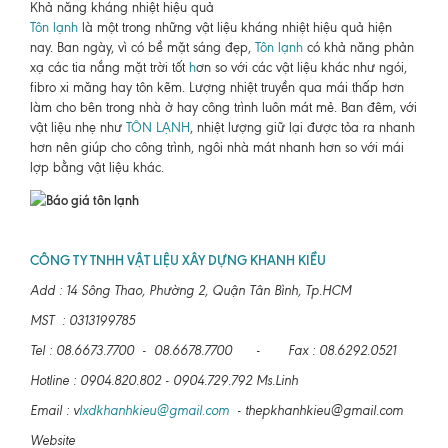
Khả năng kháng nhiệt hiệu quả
Tôn lạnh
là một trong những vật liệu kháng nhiệt hiệu quả hiện
nay. Ban ngày, vì có bề mặt sáng đẹp,
Tôn lạnh
có khả năng phản
xạ các tia nắng mặt trời tốt
h
ơn so với các vật liệu khác như ngói,
fibro xi măng hay tôn kẽm. Lượng nhiệt truyền qua mái thấp hơn
làm cho bên trong nhà ở hay công trình luôn mát mẻ. Ban đêm, với
vật liệu nhẹ như
TÔN LẠNH
, nhiệt lượng giữ lại được tỏa ra nhanh
hơn nên giúp cho công trình, ngôi nhà mát nhanh hơn so với mái
lợp bằng vật liệu khác.
CÔNG TY TNHH VẬT LIỆU XÂY DỰNG KHANH KIỀU
Add : 14 Sông Thao, Phường 2, Quận Tân Bình, Tp.HCM
MST : 0313199785
Tel : 08.6673.7700 - 08.6678.7700 - Fax : 08.6292.0521
Hotline : 0904.820.802 - 0904.729.792 Ms.Linh
Email : v
lxdkhanhkieu@gmail.com
- thepkhanhkieu@gmail.com
Website