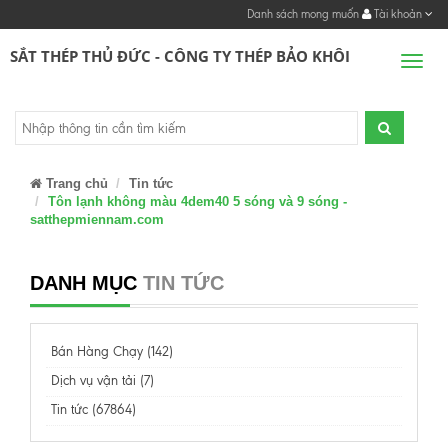
Danh sách mong muốn
Tài khoản
SẮT THÉP THỦ ĐỨC - CÔNG TY THÉP BẢO KHÔI
Men
Trang chủ
Tin tức
Tôn lạnh không màu 4dem40 5 sóng và 9 sóng -
satthepmiennam.com
DANH MỤC
TIN TỨC
Bán Hàng Chạy (142)
Dịch vụ vận tải (7)
Tin tức (67864)