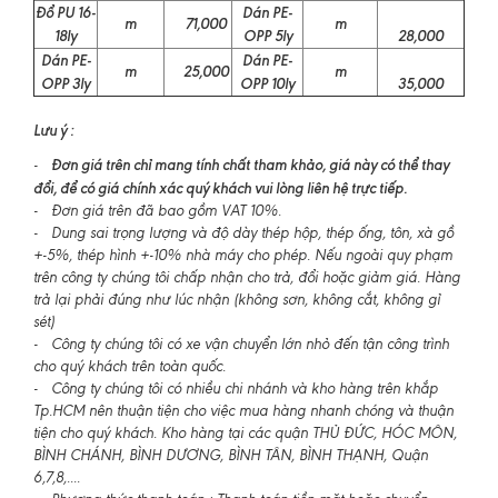
Đổ PU 16-
Dán PE-
m
71,000
m
18ly
OPP 5ly
28,000
Dán PE-
Dán PE-
m
25,000
m
OPP 3ly
OPP 10ly
35,000
Lưu ý :
Đơn giá trên chỉ mang tính chất tham khảo, giá này có thể thay
-
đổi, để có giá chính xác quý khách vui lòng liên hệ trực tiếp.
- Đơn giá trên đã bao gồm VAT 10%.
- Dung sai trọng lượng và độ dày thép hộp, thép ống, tôn, xà gồ
+-5%, thép hình +-10% nhà máy cho phép. Nếu ngoài quy phạm
trên công ty chúng tôi chấp nhận cho trả, đổi hoặc giảm giá. Hàng
trả lại phải đúng như lúc nhận (không sơn, không cắt, không gỉ
sét)
- Công ty chúng tôi có xe vận chuyển lớn nhỏ đến tận công trình
cho quý khách trên toàn quốc.
- Công ty chúng tôi có nhiều chi nhánh và kho hàng trên khắp
Tp.HCM nên thuận tiện cho việc mua hàng nhanh chóng và thuận
tiện cho quý khách. Kho hàng tại các quận THỦ ĐỨC, HÓC MÔN,
BÌNH CHÁNH, BÌNH DƯƠNG, BÌNH TÂN, BÌNH THẠNH, Quận
6,7,8,....