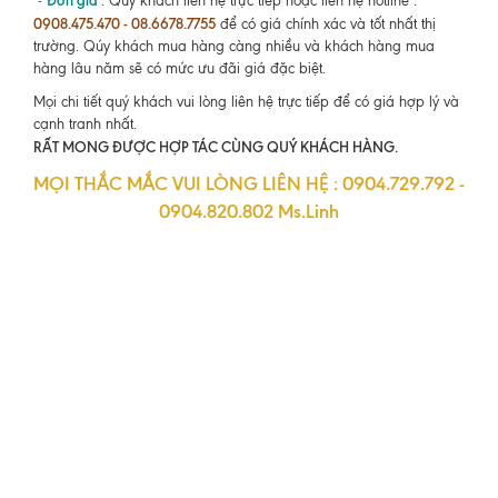
Đơn giá
-
: Qúy khách liên hệ trực tiếp hoặc liên hệ hotline :
0908.475.470 - 08.6678.7755
để có giá chính xác và tốt nhất thị
trường. Qúy khách mua hàng càng nhiều và khách hàng mua
hàng lâu năm sẽ có mức ưu đãi giá đặc biệt.
Mọi chi tiết quý khách vui lòng liên hệ trực tiếp để có giá hợp lý và
cạnh tranh nhất.
RẤT MONG ĐƯỢC HỢP TÁC CÙNG QUÝ KHÁCH HÀNG.
MỌI THẮC MẮC VUI LÒNG LIÊN HỆ : 0904.729.792 -
0904.820.802 Ms.Linh