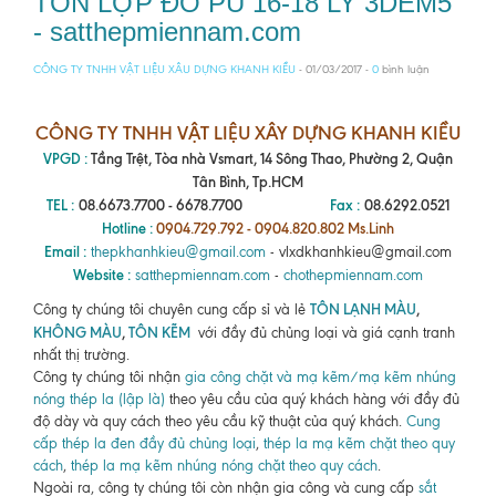
TÔN LỢP ĐỔ PU 16-18 LY 3DEM5
- satthepmiennam.com
CÔNG TY TNHH VẬT LIỆU XÂU DỰNG KHANH KIỀU
- 01/03/2017 -
0
bình luận
CÔNG TY TNHH VẬT LIỆU XÂY DỰNG KHANH KIỀU
VPGD :
Tầng Trệt, Tòa nhà Vsmart, 14 Sông Thao, Phường 2, Quận
Tân Bình, Tp.HCM
TEL :
08.6673.7700 - 6678.7700
Fax :
08.6292.0521
Hotline :
0904.729.792 - 0904.820.802 Ms.Linh
Email :
thepkhanhkieu@gmail.com
- vlxdkhanhkieu@gmail.com
Website :
satthepmiennam.com
-
chothepmiennam.com
TÔN LẠNH MÀU
,
Công ty chúng tôi chuyên cung cấp sỉ và lẻ
KHÔNG MÀU
,
TÔN KẼM
với đầy đủ chủng loại và giá cạnh tranh
nhất thị trường.
Công ty chúng tôi nhận
gia công chặt và mạ kẽm/mạ kẽm nhúng
nóng thép la (lập là)
theo yêu cầu của quý khách hàng với đầy đủ
độ dày và quy cách theo yêu cầu kỹ thuật của quý khách.
Cung
cấp thép la đen đầy đủ chủng loại
,
thép la mạ kẽm chặt theo quy
cách
,
thép la mạ kẽm nhúng nóng chặt theo quy cách
.
Ngoài ra, công ty chúng tôi còn nhận gia công và cung cấp
sắt