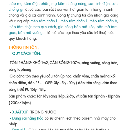
thép mạ kẽm điện phân
,
mạ kẽm nhúng nóng
,
sơn tỉnh điện
,
sơn
chống gỉ
tất cả các loại sắt thép với thời gian làm hàng nhanh
chóng và giá cả cạnh tranh. Công ty chúng tôi còn nhận gia công
và cung cấp
thép tấm chấn U
,
thép tấm chấn L
,
thép tấm chấn V
,
thép tấm chặt theo quy cách
,
gia công bãn mã tròn
,
bãn mã tam
giác
,
bãn mã vuông
,... tất cả các loại theo yêu cầu kỹ thuật của
quý khách hàng.
THÔNG TIN
TÔN :
QUY CÁCH TÔN
:
-
TÔN PHẲNG KHỔ 1m2, CÁN SÓNG 1.07m, sóng vuông, sóng tròn,
sóng laphong
Gia công tôn theo yêu cầu: tôn úp nóc, chấn vòm, chấn máng xối,
chấn diềm, dán PE - OPP: 3ly - 5ly - 10ly ( dán trên sóng, dán theo
sóng). Đổ PU 16ly - 18ly.
Sản phẩm khác: Tôn lấy sáng 1lớp, 2lớp, vít bắn tôn 5phân - 10phân
( 200c/1bịch)
XUẤT XỨ
:
TRONG NƯỚC
-
Dung sai hàng hóa
-
có sự chênh lệch theo barem nhà máy cho
phép.