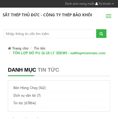
Danh sách mong muốn
Tài khoản
SẮT THÉP THỦ ĐỨC - CÔNG TY THÉP BẢO KHÔI
Men
Trang chủ
Tin tức
TÔN LỢP ĐỔ PU 16-18 LY 3DEM5 - satthepmiennam.com
DANH MỤC
TIN TỨC
Bán Hàng Chạy (142)
Dịch vụ vận tải (7)
Tin tức (67864)