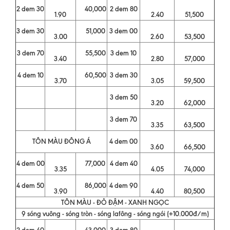
2 dem 30
40,000
2 dem 80
1.90
2.40
51,500
3 dem 30
51,000
3 dem 00
3.00
2.60
53,500
3 dem 70
55,500
3 dem 10
3.40
2.80
57,000
4 dem 10
60,500
3 dem 30
3.70
3.05
59,500
3 dem 50
3.20
62,000
3 dem 70
3.35
63,500
TÔN MÀU ĐÔNG Á
4 dem 00
3.60
66,500
4 dem 00
77,000
4 dem 40
3.35
4.05
74,000
4 dem 50
86,000
4 dem 90
3.90
4.40
80,500
TÔN MÀU - ĐỎ ĐẬM - XANH NGỌC
9 sóng vuông - sóng tròn - sóng lafông - sóng ngói (+10.000đ/m)
2 dem 40
43,000
3 dem 80
-