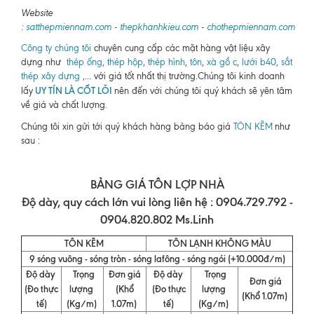
Website
:
satthepmiennam.com
-
thepkhanhkieu.com
-
chothepmiennam.com
Công ty chúng tôi
chuyên cung cấp các mặt hàng vật liệu xây
dựng như
thép ống
,
thép hộp
,
thép hình
,
tôn
,
xà gồ c
,
lưới b40
,
sắt
thép xây dựng
,... với giá tốt nhất thị trường.Chúng tôi kinh doanh
UY TÍN LÀ CỐT LÕI
lấy
nên đến với chúng tôi quý khách sẽ yên tâm
về giá và chất lượng.
Chúng tôi xin gửi tới quý khách hàng bảng báo giá
TÔN KẼM
như
sau :
BẢNG GIÁ TÔN LỢP NHÀ
Độ dày, quy cách lớn vui lòng liên hệ : 0904.729.792 -
0904.820.802 Ms.Linh
TÔN KẼM
TÔN LẠNH KHÔNG MÀU
9 sóng vuông - sóng tròn - sóng lafông - sóng ngói (+10.000đ/m)
Độ dày
Trọng
Đơn giá
Độ dày
Trọng
Đơn giá
(Đo thực
lượng
(Khổ
(Đo thực
lượng
(Khổ 1.07m)
tế)
(Kg/m)
1.07m)
tế)
(Kg/m)