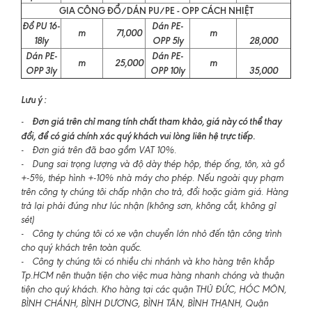
GIA CÔNG ĐỔ/DÁN PU/PE - OPP CÁCH NHIỆT
Đổ PU 16-
Dán PE-
m
71,000
m
18ly
OPP 5ly
28,000
Dán PE-
Dán PE-
m
25,000
m
OPP 3ly
OPP 10ly
35,000
Lưu ý :
Đơn giá trên chỉ mang tính chất tham khảo, giá này có thể thay
-
đổi, để có giá chính xác quý khách vui lòng liên hệ trực tiếp.
- Đơn giá trên đã bao gồm VAT 10%.
- Dung sai trọng lượng và độ dày thép hộp, thép ống, tôn, xà gồ
+-5%, thép hình +-10% nhà máy cho phép. Nếu ngoài quy phạm
trên công ty chúng tôi chấp nhận cho trả, đổi hoặc giảm giá. Hàng
trả lại phải đúng như lúc nhận (không sơn, không cắt, không gỉ
sét)
- Công ty chúng tôi có xe vận chuyển lớn nhỏ đến tận công trình
cho quý khách trên toàn quốc.
- Công ty chúng tôi có nhiều chi nhánh và kho hàng trên khắp
Tp.HCM nên thuận tiện cho việc mua hàng nhanh chóng và thuận
tiện cho quý khách. Kho hàng tại các quận THỦ ĐỨC, HÓC MÔN,
BÌNH CHÁNH, BÌNH DƯƠNG, BÌNH TÂN, BÌNH THẠNH, Quận