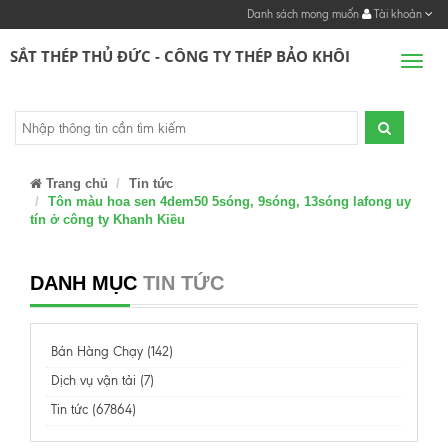
Danh sách mong muốn
Tài khoản
SẮT THÉP THỦ ĐỨC - CÔNG TY THÉP BẢO KHÔI
Men
Trang chủ
Tin tức
Tôn màu hoa sen 4dem50 5sóng, 9sóng, 13sóng lafong uy
tín ở công ty Khanh Kiều
DANH MỤC
TIN TỨC
Bán Hàng Chạy (142)
Dịch vụ vận tải (7)
Tin tức (67864)