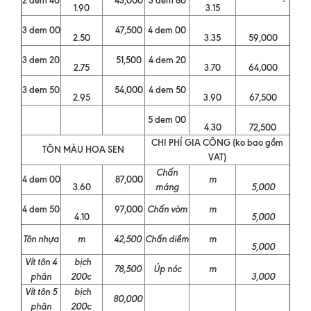
1.90
3.15
3 dem 00
47,500
4 dem 00
2.50
3.35
59,000
3 dem 20
51,500
4 dem 20
2.75
3.70
64,000
3 dem 50
54,000
4 dem 50
2.95
3.90
67,500
5 dem 00
4.30
72,500
CHI PHÍ GIA CÔNG (ko bao gồm
TÔN MÀU HOA SEN
VAT)
Chấn
4 dem 00
87,000
m
3.60
máng
5,000
4 dem 50
97,000
Chấn vòm
m
4.10
5,000
Tôn nhựa
m
42,500
Chấn diềm
m
5,000
Vít tôn 4
bịch
78,500
Úp nóc
m
phân
200c
3,000
Vít tôn 5
bịch
80,000
phân
200c