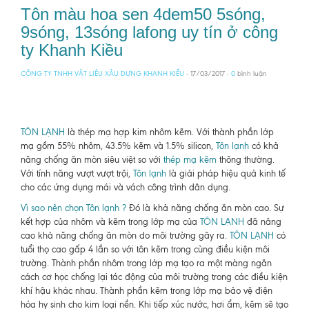
Tôn màu hoa sen 4dem50 5sóng,
9sóng, 13sóng lafong uy tín ở công
ty Khanh Kiều
CÔNG TY TNHH VẬT LIỆU XÂU DỰNG KHANH KIỀU
- 17/03/2017 -
0
bình luận
TÔN LẠNH
là thép mạ hợp kim nhôm kẽm. Với thành phần lớp
mạ gồm 55% nhôm, 43.5% kẽm và 1.5% silicon,
Tôn lạnh
có khả
năng chống ăn mòn siêu việt so với
thép mạ kẽm
thông thường.
Với tính năng vượt vượt trội,
Tôn lạnh
là giải pháp hiệu quả kinh tế
cho các ứng dụng mái và vách công trình dân dụng.
Vì sao nên chọn Tôn lạnh ?
Đó là khả năng chống ăn mòn cao. Sự
kết hợp của nhôm và kẽm trong lớp mạ của
TÔN LẠNH
đã nâng
cao khả năng chống ăn mòn do môi trường gây ra.
TÔN LẠNH
có
tuổi thọ cao gấp 4 lần so với tôn kẽm trong cùng điều kiện môi
trường. Thành phần nhôm trong lớp mạ tạo ra một màng ngăn
cách cơ học chống lại tác động của môi trường trong các điều kiện
khí hậu khác nhau. Thành phần kẽm trong lớp mạ bảo vệ điện
hóa hy sinh cho kim loại nền. Khi tiếp xúc nước, hơi ẩm, kẽm sẽ tạo