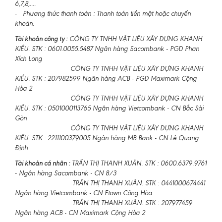
6,7,8,....
- Phương thức thanh toán : Thanh toán tiền mặt hoặc chuyển
khoản.
Tài khoản công ty :
CÔNG TY TNHH VẬT LIỆU XÂY DỰNG KHANH
KIỀU. STK : 0601.0055.5487 Ngân hàng Sacombank - PGD Phan
Xích Long
CÔNG TY TNHH VẬT LIỆU XÂY DỰNG KHANH
KIỀU. STK : 207982599 Ngân hàng ACB - PGD Maximark Cộng
Hòa 2
CÔNG TY TNHH VẬT LIỆU XÂY DỰNG KHANH
KIỀU. STK : 0501000113765 Ngân hàng Vietcombank - CN Bắc Sài
Gòn
CÔNG TY TNHH VẬT LIỆU XÂY DỰNG KHANH
KIỀU. STK : 2211100379005 Ngân hàng MB Bank - CN Lê Quang
Định
Tài khoản cá nhân :
TRẦN THỊ THANH XUÂN. STK : 0600.6379.9761
- Ngân hàng Sacombank - CN 8/3
TRẦN THỊ THANH XUÂN. STK : 0441000674441
Ngân hàng Vietcombank - CN Etown Cộng Hòa
TRẦN THỊ THANH XUÂN. STK : 207977459
Ngân hàng ACB - CN Maximark Cộng Hòa 2