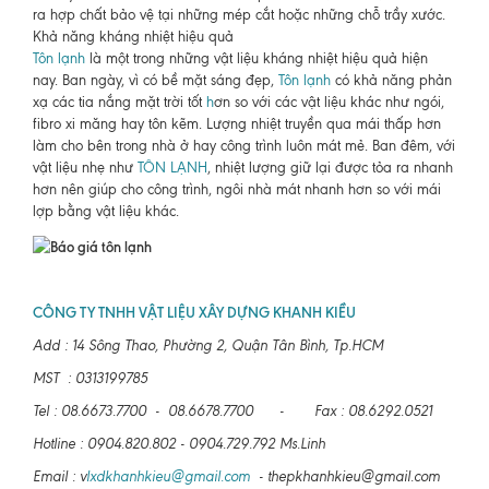
ra hợp chất bảo vệ tại những mép cắt hoặc những chỗ trầy xước.
Khả năng kháng nhiệt hiệu quả
Tôn lạnh
là một trong những vật liệu kháng nhiệt hiệu quả hiện
nay. Ban ngày, vì có bề mặt sáng đẹp,
Tôn lạnh
có khả năng phản
xạ các tia nắng mặt trời tốt
h
ơn so với các vật liệu khác như ngói,
fibro xi măng hay tôn kẽm. Lượng nhiệt truyền qua mái thấp hơn
làm cho bên trong nhà ở hay công trình luôn mát mẻ. Ban đêm, với
vật liệu nhẹ như
TÔN LẠNH
, nhiệt lượng giữ lại được tỏa ra nhanh
hơn nên giúp cho công trình, ngôi nhà mát nhanh hơn so với mái
lợp bằng vật liệu khác.
CÔNG TY TNHH VẬT LIỆU XÂY DỰNG KHANH KIỀU
Add : 14 Sông Thao, Phường 2, Quận Tân Bình, Tp.HCM
MST : 0313199785
Tel : 08.6673.7700 - 08.6678.7700 - Fax : 08.6292.0521
Hotline : 0904.820.802 - 0904.729.792 Ms.Linh
Email : v
lxdkhanhkieu@gmail.com
- thepkhanhkieu@gmail.com