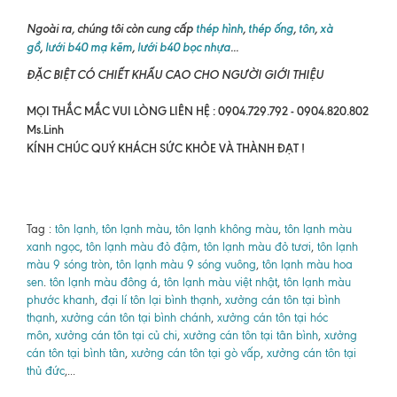
Ngoài ra, chúng tôi còn cung cấp
thép hình
,
thép ống
,
tôn
,
xà
gồ
,
lưới b40 mạ kẽm
,
lưới b40 bọc nhựa
...
ĐẶC BIỆT CÓ CHIẾT KHẤU CAO CHO NGƯỜI GIỚI THIỆU
MỌI THẮC MẮC VUI LÒNG LIÊN HỆ : 0904.729.792 - 0904.820.802
Ms.Linh
KÍNH CHÚC QUÝ KHÁCH SỨC KHỎE VÀ THÀNH ĐẠT !
Tag :
tôn lạnh, tôn lạnh màu
,
tôn lạnh không màu
,
tôn lạnh màu
xanh ngọc
,
tôn lạnh màu đỏ đậm
,
tôn lạnh màu đỏ tươi
,
tôn lạnh
màu 9 sóng tròn
,
tôn lạnh màu 9 sóng vuông
,
tôn lạnh màu hoa
sen
.
tôn lạnh màu đông á
,
tôn lạnh màu việt nhật
,
tôn lạnh màu
phước khanh
,
đại lí tôn lại bình thạnh
,
xưởng cán tôn tại bình
thạnh
,
xưởng cán tôn tại bình chánh
,
xưởng cán tôn tại hóc
môn
,
xưởng cán tôn tại củ chi
,
xưởng cán tôn tại tân bình
,
xưởng
cán tôn tại bình tân
,
xưởng cán tôn tại gò vấp
,
xưởng cán tôn tại
thủ đức
,...