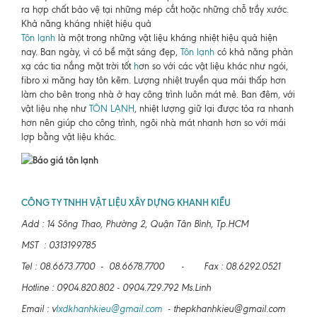
ra hợp chất bảo vệ tại những mép cắt hoặc những chỗ trầy xước.
Khả năng kháng nhiệt hiệu quả
Tôn lạnh
là một trong những vật liệu kháng nhiệt hiệu quả hiện
nay. Ban ngày, vì có bề mặt sáng đẹp,
Tôn lạnh
có khả năng phản
xạ các tia nắng mặt trời tốt
h
ơn so với các vật liệu khác như ngói,
fibro xi măng hay tôn kẽm. Lượng nhiệt truyền qua mái thấp hơn
làm cho bên trong nhà ở hay công trình luôn mát mẻ. Ban đêm, với
vật liệu nhẹ như
TÔN LẠNH
, nhiệt lượng giữ lại được tỏa ra nhanh
hơn nên giúp cho công trình, ngôi nhà mát nhanh hơn so với mái
lợp bằng vật liệu khác.
CÔNG TY TNHH VẬT LIỆU XÂY DỰNG KHANH KIỀU
Add : 14 Sông Thao, Phường 2, Quận Tân Bình, Tp.HCM
MST : 0313199785
Tel : 08.6673.7700 - 08.6678.7700 - Fax : 08.6292.0521
Hotline : 0904.820.802 - 0904.729.792 Ms.Linh
Email : v
lxdkhanhkieu@gmail.com
- thepkhanhkieu@gmail.com