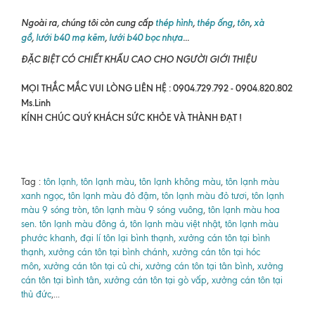
Ngoài ra, chúng tôi còn cung cấp
thép hình
,
thép ống
,
tôn
,
xà
gồ
,
lưới b40 mạ kẽm
,
lưới b40 bọc nhựa
...
ĐẶC BIỆT CÓ CHIẾT KHẤU CAO CHO NGƯỜI GIỚI THIỆU
MỌI THẮC MẮC VUI LÒNG LIÊN HỆ : 0904.729.792 - 0904.820.802
Ms.Linh
KÍNH CHÚC QUÝ KHÁCH SỨC KHỎE VÀ THÀNH ĐẠT !
Tag :
tôn lạnh, tôn lạnh màu
,
tôn lạnh không màu
,
tôn lạnh màu
xanh ngọc
,
tôn lạnh màu đỏ đậm
,
tôn lạnh màu đỏ tươi
,
tôn lạnh
màu 9 sóng tròn
,
tôn lạnh màu 9 sóng vuông
,
tôn lạnh màu hoa
sen
.
tôn lạnh màu đông á
,
tôn lạnh màu việt nhật
,
tôn lạnh màu
phước khanh
,
đại lí tôn lại bình thạnh
,
xưởng cán tôn tại bình
thạnh
,
xưởng cán tôn tại bình chánh
,
xưởng cán tôn tại hóc
môn
,
xưởng cán tôn tại củ chi
,
xưởng cán tôn tại tân bình
,
xưởng
cán tôn tại bình tân
,
xưởng cán tôn tại gò vấp
,
xưởng cán tôn tại
thủ đức
,...