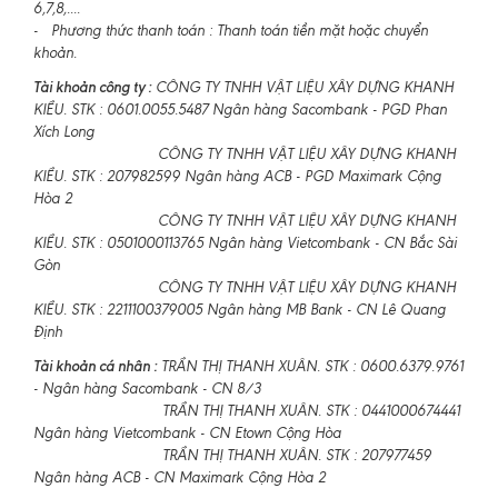
6,7,8,....
- Phương thức thanh toán : Thanh toán tiền mặt hoặc chuyển
khoản.
Tài khoản công ty :
CÔNG TY TNHH VẬT LIỆU XÂY DỰNG KHANH
KIỀU. STK : 0601.0055.5487 Ngân hàng Sacombank - PGD Phan
Xích Long
CÔNG TY TNHH VẬT LIỆU XÂY DỰNG KHANH
KIỀU. STK : 207982599 Ngân hàng ACB - PGD Maximark Cộng
Hòa 2
CÔNG TY TNHH VẬT LIỆU XÂY DỰNG KHANH
KIỀU. STK : 0501000113765 Ngân hàng Vietcombank - CN Bắc Sài
Gòn
CÔNG TY TNHH VẬT LIỆU XÂY DỰNG KHANH
KIỀU. STK : 2211100379005 Ngân hàng MB Bank - CN Lê Quang
Định
Tài khoản cá nhân :
TRẦN THỊ THANH XUÂN. STK : 0600.6379.9761
- Ngân hàng Sacombank - CN 8/3
TRẦN THỊ THANH XUÂN. STK : 0441000674441
Ngân hàng Vietcombank - CN Etown Cộng Hòa
TRẦN THỊ THANH XUÂN. STK : 207977459
Ngân hàng ACB - CN Maximark Cộng Hòa 2