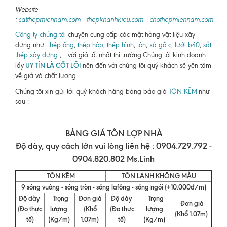
Website
:
satthepmiennam.com
-
thepkhanhkieu.com
-
chothepmiennam.com
Công ty chúng tôi
chuyên cung cấp các mặt hàng vật liệu xây
dựng như
thép ống
,
thép hộp
,
thép hình
,
tôn
,
xà gồ c
,
lưới b40
,
sắt
thép xây dựng
,... với giá tốt nhất thị trường.Chúng tôi kinh doanh
UY TÍN LÀ CỐT LÕI
lấy
nên đến với chúng tôi quý khách sẽ yên tâm
về giá và chất lượng.
Chúng tôi xin gửi tới quý khách hàng bảng báo giá
TÔN KẼM
như
sau :
BẢNG GIÁ TÔN LỢP NHÀ
Độ dày, quy cách lớn vui lòng liên hệ : 0904.729.792 -
0904.820.802 Ms.Linh
TÔN KẼM
TÔN LẠNH KHÔNG MÀU
9 sóng vuông - sóng tròn - sóng lafông - sóng ngói (+10.000đ/m)
Độ dày
Trọng
Đơn giá
Độ dày
Trọng
Đơn giá
(Đo thực
lượng
(Khổ
(Đo thực
lượng
(Khổ 1.07m)
tế)
(Kg/m)
1.07m)
tế)
(Kg/m)