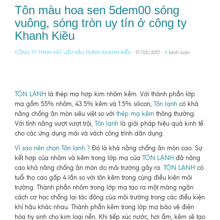
Tôn màu hoa sen 5dem00 sóng
vuông, sóng tròn uy tín ở công ty
Khanh Kiều
CÔNG TY TNHH VẬT LIỆU XÂU DỰNG KHANH KIỀU
- 17/03/2017 -
0
bình luận
TÔN LẠNH
là thép mạ hợp kim nhôm kẽm. Với thành phần lớp
mạ gồm 55% nhôm, 43.5% kẽm và 1.5% silicon,
Tôn lạnh
có khả
năng chống ăn mòn siêu việt so với
thép mạ kẽm
thông thường.
Với tính năng vượt vượt trội,
Tôn lạnh
là giải pháp hiệu quả kinh tế
cho các ứng dụng mái và vách công trình dân dụng.
Vì sao nên chọn Tôn lạnh ?
Đó là khả năng chống ăn mòn cao. Sự
kết hợp của nhôm và kẽm trong lớp mạ của
TÔN LẠNH
đã nâng
cao khả năng chống ăn mòn do môi trường gây ra.
TÔN LẠNH
có
tuổi thọ cao gấp 4 lần so với tôn kẽm trong cùng điều kiện môi
trường. Thành phần nhôm trong lớp mạ tạo ra một màng ngăn
cách cơ học chống lại tác động của môi trường trong các điều kiện
khí hậu khác nhau. Thành phần kẽm trong lớp mạ bảo vệ điện
hóa hy sinh cho kim loại nền. Khi tiếp xúc nước, hơi ẩm, kẽm sẽ tạo