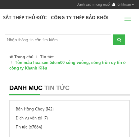
Danh sách mong muốn
Tài khoản
SẮT THÉP THỦ ĐỨC - CÔNG TY THÉP BẢO KHÔI
Men
Trang chủ
Tin tức
Tôn màu hoa sen 5dem00 sóng vuông, sóng tròn uy tín ở
công ty Khanh Kiều
DANH MỤC
TIN TỨC
Bán Hàng Chạy (142)
Dịch vụ vận tải (7)
Tin tức (67864)