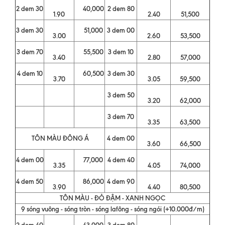
2 dem 30
40,000
2 dem 80
1.90
2.40
51,500
3 dem 30
51,000
3 dem 00
3.00
2.60
53,500
3 dem 70
55,500
3 dem 10
3.40
2.80
57,000
4 dem 10
60,500
3 dem 30
3.70
3.05
59,500
3 dem 50
3.20
62,000
3 dem 70
3.35
63,500
TÔN MÀU ĐÔNG Á
4 dem 00
3.60
66,500
4 dem 00
77,000
4 dem 40
3.35
4.05
74,000
4 dem 50
86,000
4 dem 90
3.90
4.40
80,500
TÔN MÀU - ĐỎ ĐẬM - XANH NGỌC
9 sóng vuông - sóng tròn - sóng lafông - sóng ngói (+10.000đ/m)
2 dem 40
43,000
3 dem 80
-