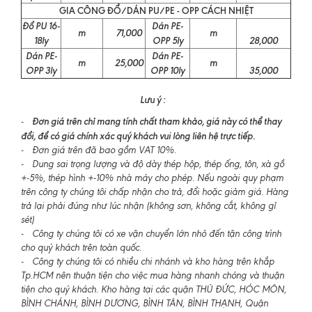
GIA CÔNG ĐỔ/DÁN PU/PE - OPP CÁCH NHIỆT
Đổ PU 16-
Dán PE-
m
71,000
m
18ly
OPP 5ly
28,000
Dán PE-
Dán PE-
m
25,000
m
OPP 3ly
OPP 10ly
35,000
Lưu ý :
Đơn giá trên chỉ mang tính chất tham khảo, giá này có thể thay
-
đổi, để có giá chính xác quý khách vui lòng liên hệ trực tiếp.
- Đơn giá trên đã bao gồm VAT 10%.
- Dung sai trọng lượng và độ dày thép hộp, thép ống, tôn, xà gồ
+-5%, thép hình +-10% nhà máy cho phép. Nếu ngoài quy phạm
trên công ty chúng tôi chấp nhận cho trả, đổi hoặc giảm giá. Hàng
trả lại phải đúng như lúc nhận (không sơn, không cắt, không gỉ
sét)
- Công ty chúng tôi có xe vận chuyển lớn nhỏ đến tận công trình
cho quý khách trên toàn quốc.
- Công ty chúng tôi có nhiều chi nhánh và kho hàng trên khắp
Tp.HCM nên thuận tiện cho việc mua hàng nhanh chóng và thuận
tiện cho quý khách. Kho hàng tại các quận THỦ ĐỨC, HÓC MÔN,
BÌNH CHÁNH, BÌNH DƯƠNG, BÌNH TÂN, BÌNH THẠNH, Quận