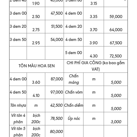
1.90
3.15
3 dem 00
47,500
4 dem 00
2.50
3.35
59,000
3 dem 20
51,500
4 dem 20
2.75
3.70
64,000
3 dem 50
54,000
4 dem 50
2.95
3.90
67,500
5 dem 00
4.30
72,500
CHI PHÍ GIA CÔNG (ko bao gồm
TÔN MÀU HOA SEN
VAT)
Chấn
4 dem 00
87,000
m
3.60
máng
5,000
4 dem 50
97,000
Chấn vòm
m
4.10
5,000
Tôn nhựa
m
42,500
Chấn diềm
m
5,000
Vít tôn 4
bịch
78,500
Úp nóc
m
phân
200c
3,000
Vít tôn 5
bịch
80,000
phân
200c