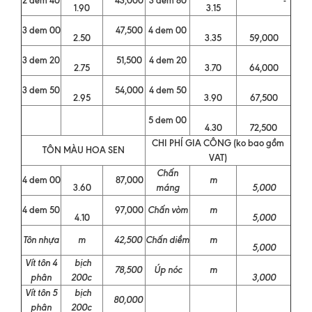
1.90
3.15
3 dem 00
47,500
4 dem 00
2.50
3.35
59,000
3 dem 20
51,500
4 dem 20
2.75
3.70
64,000
3 dem 50
54,000
4 dem 50
2.95
3.90
67,500
5 dem 00
4.30
72,500
CHI PHÍ GIA CÔNG (ko bao gồm
TÔN MÀU HOA SEN
VAT)
Chấn
4 dem 00
87,000
m
3.60
máng
5,000
4 dem 50
97,000
Chấn vòm
m
4.10
5,000
Tôn nhựa
m
42,500
Chấn diềm
m
5,000
Vít tôn 4
bịch
78,500
Úp nóc
m
phân
200c
3,000
Vít tôn 5
bịch
80,000
phân
200c