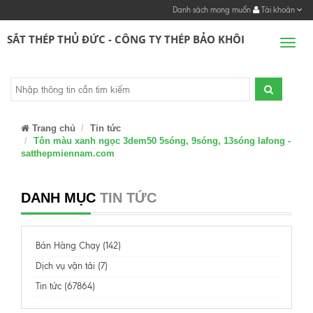
Danh sách mong muốn
Tài khoản
SẮT THÉP THỦ ĐỨC - CÔNG TY THÉP BẢO KHÔI
Men
Trang chủ
Tin tức
Tôn màu xanh ngọc 3dem50 5sóng, 9sóng, 13sóng lafong -
satthepmiennam.com
DANH MỤC
TIN TỨC
Bán Hàng Chạy (142)
Dịch vụ vận tải (7)
Tin tức (67864)