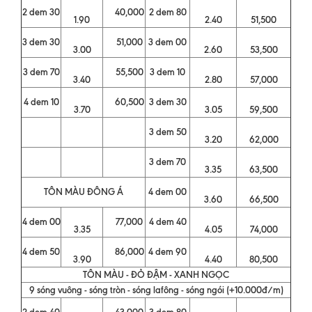
2 dem 30
40,000
2 dem 80
1.90
2.40
51,500
3 dem 30
51,000
3 dem 00
3.00
2.60
53,500
3 dem 70
55,500
3 dem 10
3.40
2.80
57,000
4 dem 10
60,500
3 dem 30
3.70
3.05
59,500
3 dem 50
3.20
62,000
3 dem 70
3.35
63,500
TÔN MÀU ĐÔNG Á
4 dem 00
3.60
66,500
4 dem 00
77,000
4 dem 40
3.35
4.05
74,000
4 dem 50
86,000
4 dem 90
3.90
4.40
80,500
TÔN MÀU - ĐỎ ĐẬM - XANH NGỌC
9 sóng vuông - sóng tròn - sóng lafông - sóng ngói (+10.000đ/m)
2 dem 40
43,000
3 dem 80
-