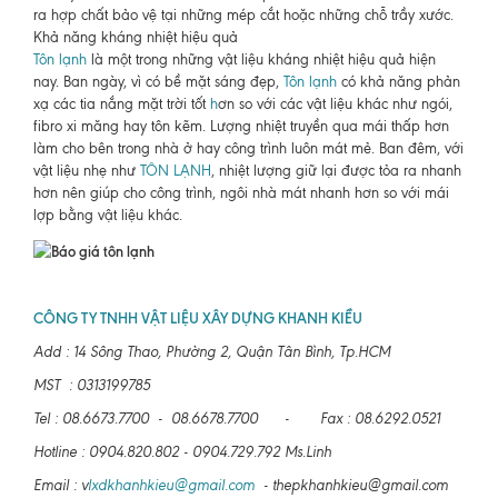
ra hợp chất bảo vệ tại những mép cắt hoặc những chỗ trầy xước.
Khả năng kháng nhiệt hiệu quả
Tôn lạnh
là một trong những vật liệu kháng nhiệt hiệu quả hiện
nay. Ban ngày, vì có bề mặt sáng đẹp,
Tôn lạnh
có khả năng phản
xạ các tia nắng mặt trời tốt
h
ơn so với các vật liệu khác như ngói,
fibro xi măng hay tôn kẽm. Lượng nhiệt truyền qua mái thấp hơn
làm cho bên trong nhà ở hay công trình luôn mát mẻ. Ban đêm, với
vật liệu nhẹ như
TÔN LẠNH
, nhiệt lượng giữ lại được tỏa ra nhanh
hơn nên giúp cho công trình, ngôi nhà mát nhanh hơn so với mái
lợp bằng vật liệu khác.
CÔNG TY TNHH VẬT LIỆU XÂY DỰNG KHANH KIỀU
Add : 14 Sông Thao, Phường 2, Quận Tân Bình, Tp.HCM
MST : 0313199785
Tel : 08.6673.7700 - 08.6678.7700 - Fax : 08.6292.0521
Hotline : 0904.820.802 - 0904.729.792 Ms.Linh
Email : v
lxdkhanhkieu@gmail.com
- thepkhanhkieu@gmail.com