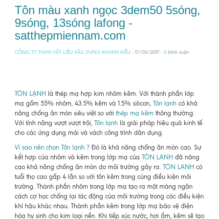
Tôn màu xanh ngọc 3dem50 5sóng,
9sóng, 13sóng lafong -
satthepmiennam.com
CÔNG TY TNHH VẬT LIỆU XÂU DỰNG KHANH KIỀU
- 17/03/2017 -
0
bình luận
TÔN LẠNH
là thép mạ hợp kim nhôm kẽm. Với thành phần lớp
mạ gồm 55% nhôm, 43.5% kẽm và 1.5% silicon,
Tôn lạnh
có khả
năng chống ăn mòn siêu việt so với
thép mạ kẽm
thông thường.
Với tính năng vượt vượt trội,
Tôn lạnh
là giải pháp hiệu quả kinh tế
cho các ứng dụng mái và vách công trình dân dụng.
Vì sao nên chọn Tôn lạnh ?
Đó là khả năng chống ăn mòn cao. Sự
kết hợp của nhôm và kẽm trong lớp mạ của
TÔN LẠNH
đã nâng
cao khả năng chống ăn mòn do môi trường gây ra.
TÔN LẠNH
có
tuổi thọ cao gấp 4 lần so với tôn kẽm trong cùng điều kiện môi
trường. Thành phần nhôm trong lớp mạ tạo ra một màng ngăn
cách cơ học chống lại tác động của môi trường trong các điều kiện
khí hậu khác nhau. Thành phần kẽm trong lớp mạ bảo vệ điện
hóa hy sinh cho kim loại nền. Khi tiếp xúc nước, hơi ẩm, kẽm sẽ tạo