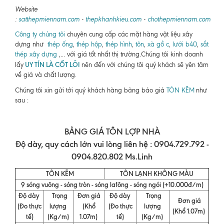
Website
:
satthepmiennam.com
-
thepkhanhkieu.com
-
chothepmiennam.com
Công ty chúng tôi
chuyên cung cấp các mặt hàng vật liệu xây
dựng như
thép ống
,
thép hộp
,
thép hình
,
tôn
,
xà gồ c
,
lưới b40
,
sắt
thép xây dựng
,... với giá tốt nhất thị trường.Chúng tôi kinh doanh
UY TÍN LÀ CỐT LÕI
lấy
nên đến với chúng tôi quý khách sẽ yên tâm
về giá và chất lượng.
Chúng tôi xin gửi tới quý khách hàng bảng báo giá
TÔN KẼM
như
sau :
BẢNG GIÁ TÔN LỢP NHÀ
Độ dày, quy cách lớn vui lòng liên hệ : 0904.729.792 -
0904.820.802 Ms.Linh
TÔN KẼM
TÔN LẠNH KHÔNG MÀU
9 sóng vuông - sóng tròn - sóng lafông - sóng ngói (+10.000đ/m)
Độ dày
Trọng
Đơn giá
Độ dày
Trọng
Đơn giá
(Đo thực
lượng
(Khổ
(Đo thực
lượng
(Khổ 1.07m)
tế)
(Kg/m)
1.07m)
tế)
(Kg/m)