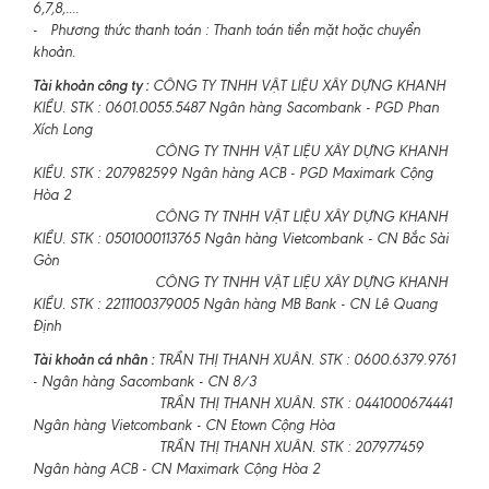
6,7,8,....
- Phương thức thanh toán : Thanh toán tiền mặt hoặc chuyển
khoản.
Tài khoản công ty :
CÔNG TY TNHH VẬT LIỆU XÂY DỰNG KHANH
KIỀU. STK : 0601.0055.5487 Ngân hàng Sacombank - PGD Phan
Xích Long
CÔNG TY TNHH VẬT LIỆU XÂY DỰNG KHANH
KIỀU. STK : 207982599 Ngân hàng ACB - PGD Maximark Cộng
Hòa 2
CÔNG TY TNHH VẬT LIỆU XÂY DỰNG KHANH
KIỀU. STK : 0501000113765 Ngân hàng Vietcombank - CN Bắc Sài
Gòn
CÔNG TY TNHH VẬT LIỆU XÂY DỰNG KHANH
KIỀU. STK : 2211100379005 Ngân hàng MB Bank - CN Lê Quang
Định
Tài khoản cá nhân :
TRẦN THỊ THANH XUÂN. STK : 0600.6379.9761
- Ngân hàng Sacombank - CN 8/3
TRẦN THỊ THANH XUÂN. STK : 0441000674441
Ngân hàng Vietcombank - CN Etown Cộng Hòa
TRẦN THỊ THANH XUÂN. STK : 207977459
Ngân hàng ACB - CN Maximark Cộng Hòa 2