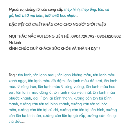
Ngoài ra, chúng tôi còn cung cấp
thép hình
,
thép ống
,
tôn
,
xà
gồ
,
lưới b40 mạ kẽm
,
lưới b40 bọc nhựa
...
ĐẶC BIỆT CÓ CHIẾT KHẤU CAO CHO NGƯỜI GIỚI THIỆU
MỌI THẮC MẮC VUI LÒNG LIÊN HỆ : 0904.729.792 - 0904.820.802
Ms.Linh
KÍNH CHÚC QUÝ KHÁCH SỨC KHỎE VÀ THÀNH ĐẠT !
Tag :
tôn lạnh, tôn lạnh màu
,
tôn lạnh không màu
,
tôn lạnh màu
xanh ngọc
,
tôn lạnh màu đỏ đậm
,
tôn lạnh màu đỏ tươi
,
tôn lạnh
màu 9 sóng tròn
,
tôn lạnh màu 9 sóng vuông
,
tôn lạnh màu hoa
sen
.
tôn lạnh màu đông á
,
tôn lạnh màu việt nhật
,
tôn lạnh màu
phước khanh
,
đại lí tôn lại bình thạnh
,
xưởng cán tôn tại bình
thạnh
,
xưởng cán tôn tại bình chánh
,
xưởng cán tôn tại hóc
môn
,
xưởng cán tôn tại củ chi
,
xưởng cán tôn tại tân bình
,
xưởng
cán tôn tại bình tân
,
xưởng cán tôn tại gò vấp
,
xưởng cán tôn tại
thủ đức
,...