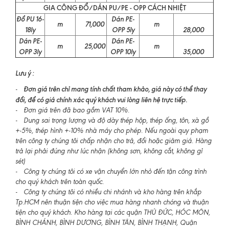
GIA CÔNG ĐỔ/DÁN PU/PE - OPP CÁCH NHIỆT
Đổ PU 16-
Dán PE-
m
71,000
m
18ly
OPP 5ly
28,000
Dán PE-
Dán PE-
m
25,000
m
OPP 3ly
OPP 10ly
35,000
Lưu ý :
Đơn giá trên chỉ mang tính chất tham khảo, giá này có thể thay
-
đổi, để có giá chính xác quý khách vui lòng liên hệ trực tiếp.
- Đơn giá trên đã bao gồm VAT 10%.
- Dung sai trọng lượng và độ dày thép hộp, thép ống, tôn, xà gồ
+-5%, thép hình +-10% nhà máy cho phép. Nếu ngoài quy phạm
trên công ty chúng tôi chấp nhận cho trả, đổi hoặc giảm giá. Hàng
trả lại phải đúng như lúc nhận (không sơn, không cắt, không gỉ
sét)
- Công ty chúng tôi có xe vận chuyển lớn nhỏ đến tận công trình
cho quý khách trên toàn quốc.
- Công ty chúng tôi có nhiều chi nhánh và kho hàng trên khắp
Tp.HCM nên thuận tiện cho việc mua hàng nhanh chóng và thuận
tiện cho quý khách. Kho hàng tại các quận THỦ ĐỨC, HÓC MÔN,
BÌNH CHÁNH, BÌNH DƯƠNG, BÌNH TÂN, BÌNH THẠNH, Quận