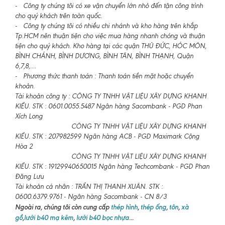
- Công ty chúng tôi có xe vận chuyển lớn nhỏ đến tận công trình
cho quý khách trên toàn quốc.
- Công ty chúng tôi có nhiều chi nhánh và kho hàng trên khắp
Tp.HCM nên thuận tiện cho việc mua hàng nhanh chóng và thuận
tiện cho quý khách. Kho hàng tại các quận THỦ ĐỨC, HÓC MÔN,
BÌNH CHÁNH, BÌNH DƯƠNG, BÌNH TÂN, BÌNH THẠNH, Quận
6,7,8,....
- Phương thức thanh toán : Thanh toán tiền mặt hoặc chuyển
khoản.
Tài khoản công ty : CÔNG TY TNHH VẬT LIỆU XÂY DỰNG KHANH
KIỀU. STK : 0601.0055.5487 Ngân hàng Sacombank - PGD Phan
Xích Long
CÔNG TY TNHH VẬT LIỆU XÂY DỰNG KHANH
KIỀU. STK : 207982599 Ngân hàng ACB - PGD Maximark Cộng
Hòa 2
CÔNG TY TNHH VẬT LIỆU XÂY DỰNG KHANH
KIỀU. STK : 19129940650015 Ngân hàng Techcombank - PGD Phan
Đăng Lưu
Tài khoản cá nhân : TRẦN THỊ THANH XUÂN. STK :
0600.6379.9761 - Ngân hàng Sacombank - CN 8/3
Ngoài ra, chúng tôi còn cung cấp
thép hình
,
thép ống
,
tôn
,
xà
gồ
,
lưới b40 mạ kẽm
,
lưới b40 bọc nhựa
...