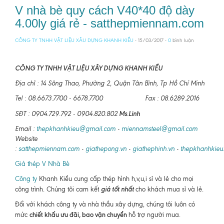
V nhà bè quy cách V40*40 độ dày
4.00ly giá rẻ - satthepmiennam.com
CÔNG TY TNHH VẬT LIỆU XÂU DỰNG KHANH KIỀU
- 15/03/2017 -
0
bình luận
CÔNG TY TNHH VẬT LIỆU XÂY DỰNG KHANH KIỀU
Địa chỉ : 14 Sông Thao, Phường 2, Quận Tân Bình, Tp Hồ Chí Minh
Tel : 08.6673.7700 - 6678.7700 Fax : 08.6289.2016
Ms.Linh
SĐT : 0904.729.792 - 0904.820.802
Email :
thepkhanhkieu@gmail.com
-
miennamsteel@gmail.com
Website
:
satthepmiennam.com
-
giathepong.vn
-
giathephinh.vn
-
thepkhanhkieu
Giá thép V Nhà Bè
Công ty
Khanh Kiều cung cấp thép hình h,v,u,i sỉ và lẻ cho mọi
giá tốt nhất
công trình. Chúng tôi cam kết
cho khách mua sỉ và lẻ.
Đối với khách công ty và nhà thầu xây dựng, chúng tôi luôn có
chiết khấu ưu đãi, bao vận chuyển
mức
hỗ trợ người mua.