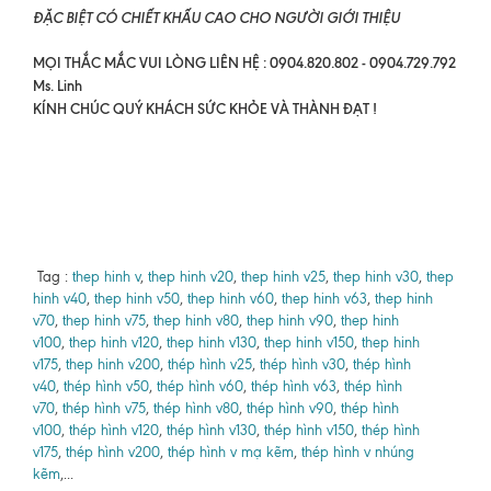
ĐẶC BIỆT CÓ CHIẾT KHẤU CAO CHO NGƯỜI GIỚI THIỆU
MỌI THẮC MẮC VUI LÒNG LIÊN HỆ : 0904.820.802 - 0904.729.792
Ms. Linh
KÍNH CHÚC QUÝ KHÁCH SỨC KHỎE VÀ THÀNH ĐẠT !
Tag :
thep hinh v
,
thep hinh v20
,
thep hinh v25
,
thep hinh v30
,
thep
hinh v40
,
thep hinh v50
,
thep hinh v60
,
thep hinh v63
,
thep hinh
v70
,
thep hinh v75
,
thep hinh v80
,
thep hinh v90
,
thep hinh
v100
,
thep hinh v120
,
thep hinh v130
,
thep hinh v150
,
thep hinh
v175
,
thep hinh v200
,
thép hình v25
,
thép hình v30
,
thép hình
v40
,
thép hình v50
,
thép hình v60
,
thép hình v63
,
thép hình
v70
,
thép hình v75
,
thép hình v80
,
thép hình v90
,
thép hình
v100
,
thép hình v120
,
thép hình v130
,
thép hình v150
,
thép hình
v175
,
thép hình v200
,
thép hình v mạ kẽm
,
thép hình v nhúng
kẽm
,...