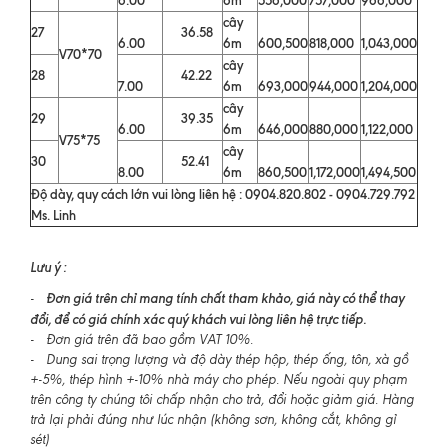
6.00
6m
556,000
757,000
966,000
cây
27
36.58
6.00
6m
600,500
818,000
1,043,000
V70*70
cây
28
42.22
7.00
6m
693,000
944,000
1,204,000
cây
29
39.35
6.00
6m
646,000
880,000
1,122,000
V75*75
cây
30
52.41
8.00
6m
860,500
1,172,000
1,494,500
Độ dày, quy cách lớn vui lòng liên hệ : 0904.820.802 - 0904.729.792
Ms. Linh
Lưu ý :
Đơn giá trên chỉ mang tính chất tham khảo, giá này có thể thay
-
đổi, để có giá chính xác quý khách vui lòng liên hệ trực tiếp.
- Đơn giá trên đã bao gồm VAT 10%.
- Dung sai trọng lượng và độ dày thép hộp, thép ống, tôn, xà gồ
+-5%, thép hình +-10% nhà máy cho phép. Nếu ngoài quy phạm
trên công ty chúng tôi chấp nhận cho trả, đổi hoặc giảm giá. Hàng
trả lại phải đúng như lúc nhận (không sơn, không cắt, không gỉ
sét)