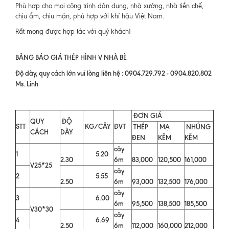
Phù hợp cho mọi công trình dân dụng, nhà xưởng, nhà tiền chế,
chịu ẩm, chịu mặn, phù hợp với khí hậu Việt Nam.
Rất mong được hợp tác với quý khách!
BẢNG BÁO GIÁ THÉP HÌNH V NHÀ BÈ
Độ dày, quy cách lớn vui lòng liên hệ : 0904.729.792 - 0904.820.802
Ms. Linh
ĐƠN GIÁ
QUY
ĐỘ
STT
KG/CÂY
ĐVT
THÉP
MẠ
NHÚNG
CÁCH
DÀY
ĐEN
KẼM
KẼM
cây
1
5.20
2.30
6m
83,000
120,500
161,000
V25*25
cây
2
5.55
2.50
6m
93,000
132,500
176,000
cây
3
6.00
6m
95,500
138,500
185,500
V30*30
cây
4
6.69
2.50
6m
112,000
160,000
212,000