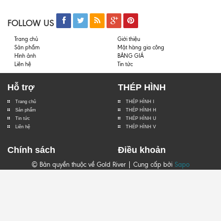
FOLLOW US
Trang chủ
Giới thiệu
Sản phẩm
Mặt hàng gia công
Hình ảnh
BẢNG GIÁ
Liên hệ
Tin tức
Hỗ trợ
THÉP HÌNH
Trang chủ
THÉP HÌNH I
Sản phẩm
THÉP HÌNH H
Tin tức
THÉP HÌNH U
Liên hệ
THÉP HÌNH V
Chính sách
Điều khoản
© Bản quyền thuộc về Gold River | Cung cấp bởi
Sapo