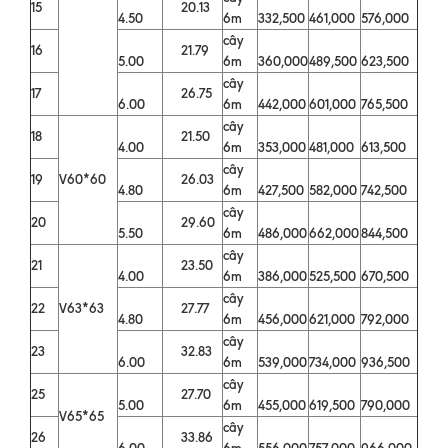
15
20.13
4.50
6m
332,500
461,000
576,000
cây
16
21.79
5.00
6m
360,000
489,500
623,500
cây
17
26.75
6.00
6m
442,000
601,000
765,500
cây
18
21.50
4.00
6m
353,000
481,000
613,500
cây
19
V60*60
26.03
4.80
6m
427,500
582,000
742,500
cây
20
29.60
5.50
6m
486,000
662,000
844,500
cây
21
23.50
4.00
6m
386,000
525,500
670,500
cây
22
V63*63
27.77
4.80
6m
456,000
621,000
792,000
cây
23
32.83
6.00
6m
539,000
734,000
936,500
cây
25
27.70
5.00
6m
455,000
619,500
790,000
V65*65
cây
26
33.86