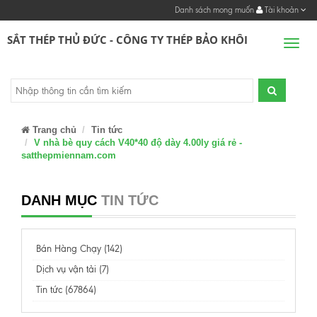
Danh sách mong muốn
Tài khoản
SẮT THÉP THỦ ĐỨC - CÔNG TY THÉP BẢO KHÔI
Men
Trang chủ
Tin tức
V nhà bè quy cách V40*40 độ dày 4.00ly giá rẻ -
satthepmiennam.com
DANH MỤC
TIN TỨC
Bán Hàng Chạy (142)
Dịch vụ vận tải (7)
Tin tức (67864)