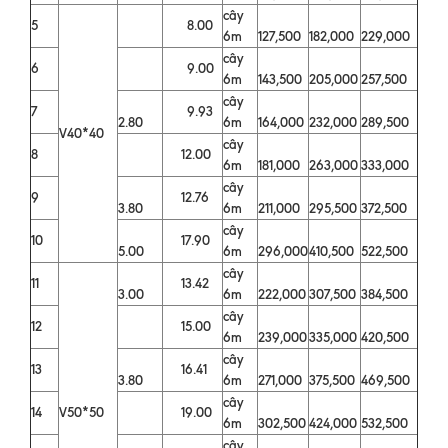
cây
5
8.00
6m
127,500
182,000
229,000
cây
6
9.00
6m
143,500
205,000
257,500
cây
7
9.93
2.80
6m
164,000
232,000
289,500
V40*40
cây
8
12.00
6m
181,000
263,000
333,000
cây
9
12.76
3.80
6m
211,000
295,500
372,500
cây
10
17.90
5.00
6m
296,000
410,500
522,500
cây
11
13.42
3.00
6m
222,000
307,500
384,500
cây
12
15.00
6m
239,000
335,000
420,500
cây
13
16.41
3.80
6m
271,000
375,500
469,500
cây
14
V50*50
19.00
6m
302,500
424,000
532,500
cây