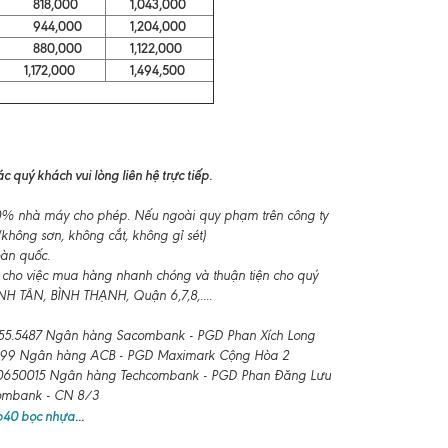
818,000
1,043,000
944,000
1,204,000
880,000
1,122,000
1,172,000
1,494,500
 quý khách vui lòng liên hệ trực tiếp.
-10% nhà máy cho phép. Nếu ngoài quy phạm trên công ty
không sơn, không cắt, không gỉ sét)
oàn quốc.
 cho việc mua hàng nhanh chóng và thuận tiện cho quý
 TÂN, BÌNH THẠNH, Quận 6,7,8,....
55.5487 Ngân hàng Sacombank - PGD Phan Xích Long
99 Ngân hàng ACB - PGD Maximark Cộng Hòa 2
650015 Ngân hàng Techcombank - PGD Phan Đăng Lưu
combank - CN 8/3
 b40 bọc nhựa
...