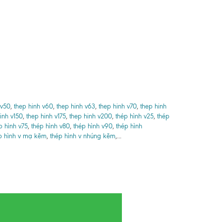
 v50
,
thep hinh v60
,
thep hinh v63
,
thep hinh v70
,
thep hinh
inh v150
,
thep hinh v175
,
thep hinh v200
,
thép hình v25
,
thép
p hình v75
,
thép hình v80
,
thép hình v90
,
thép hình
p hình v mạ kẽm
,
thép hình v nhúng kẽm
,...