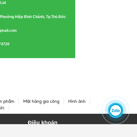
 Ltd
e, Phường Hiệp Bình Chánh, Tp.Thủ Đức
gmail.com
74720
n phẩm
Mặt hàng gia công
Hình ảnh
tức
Điều khoản