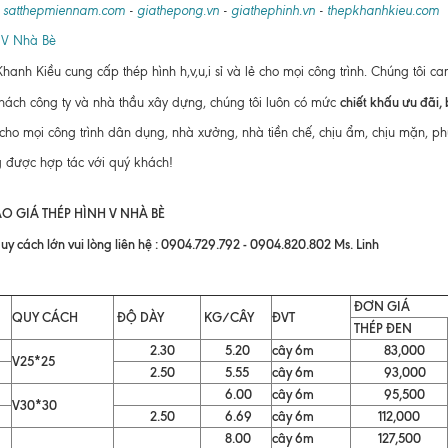
:
satthepmiennam.com
-
giathepong.vn
-
giathephinh.vn
-
thepkhanhkieu.com
 V Nhà Bè
hanh Kiều cung cấp thép hình h,v,u,i sỉ và lẻ cho mọi công trình. Chúng tôi c
chiết khấu ưu đãi,
khách công ty và nhà thầu xây dựng, chúng tôi luôn có mức
cho mọi công trình dân dụng, nhà xưởng, nhà tiền chế, chịu ẩm, chịu mặn, ph
 được hợp tác với quý khách!
O GIÁ THÉP HÌNH V NHÀ BÈ
uy cách lớn vui lòng liên hệ : 0904.729.792 - 0904.820.802 Ms. Linh
ĐƠN GIÁ
QUY CÁCH
ĐỘ DÀY
KG/CÂY
ĐVT
THÉP ĐEN
2.30
5.20
cây 6m
83,000
V25*25
2.50
5.55
cây 6m
93,000
6.00
cây 6m
95,500
V30*30
2.50
6.69
cây 6m
112,000
8.00
cây 6m
127,500