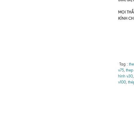
MỌI THẮC
KÍNH CH
Tag :
the
v75
,
thep
hình v30
v100
,
thé