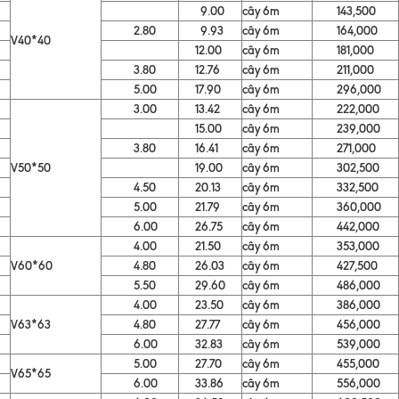
9.00
cây 6m
143,500
2.80
9.93
cây 6m
164,000
V40*40
12.00
cây 6m
181,000
3.80
12.76
cây 6m
211,000
5.00
17.90
cây 6m
296,000
3.00
13.42
cây 6m
222,000
15.00
cây 6m
239,000
3.80
16.41
cây 6m
271,000
V50*50
19.00
cây 6m
302,500
4.50
20.13
cây 6m
332,500
5.00
21.79
cây 6m
360,000
6.00
26.75
cây 6m
442,000
4.00
21.50
cây 6m
353,000
V60*60
4.80
26.03
cây 6m
427,500
5.50
29.60
cây 6m
486,000
4.00
23.50
cây 6m
386,000
V63*63
4.80
27.77
cây 6m
456,000
6.00
32.83
cây 6m
539,000
5.00
27.70
cây 6m
455,000
V65*65
6.00
33.86
cây 6m
556,000