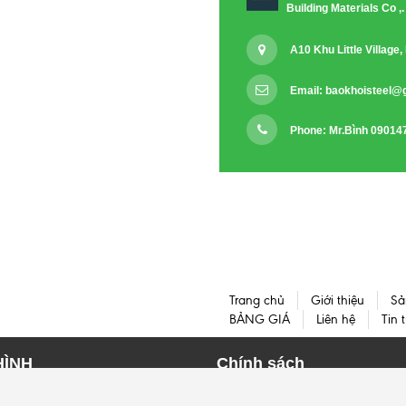
Building Materials Co ,.
A10 Khu Little Villag
Email:
baokhoisteel@
Phone: Mr.Bình 09014
Trang chủ
Giới thiệu
Sả
BẢNG GIÁ
Liên hệ
Tin 
HÌNH
Chính sách
HÌNH I