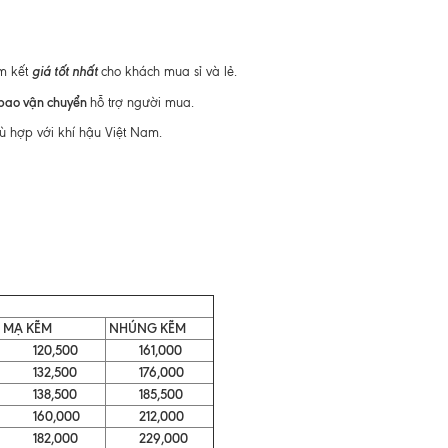
giá tốt nhất
am kết
cho khách mua sỉ và lẻ.
 bao vận chuyển
hỗ trợ người mua.
ù hợp với khí hậu Việt Nam.
MẠ KẼM
NHÚNG KẼM
120,500
161,000
132,500
176,000
138,500
185,500
160,000
212,000
182,000
229,000