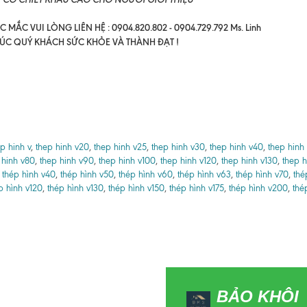
 MẮC VUI LÒNG LIÊN HỆ : 0904.820.802 - 0904.729.792 Ms. Linh
ÚC QUÝ KHÁCH SỨC KHỎE VÀ THÀNH ĐẠT !
p hinh v
,
thep hinh v20
,
thep hinh v25
,
thep hinh v30
,
thep hinh v40
,
thep hinh
 hinh v80
,
thep hinh v90
,
thep hinh v100
,
thep hinh v120
,
thep hinh v130
,
thep h
,
thép hình v40
,
thép hình v50
,
thép hình v60
,
thép hình v63
,
thép hình v70
,
thé
p hình v120
,
thép hình v130
,
thép hình v150
,
thép hình v175
,
thép hình v200
,
thé
BẢO KHÔI