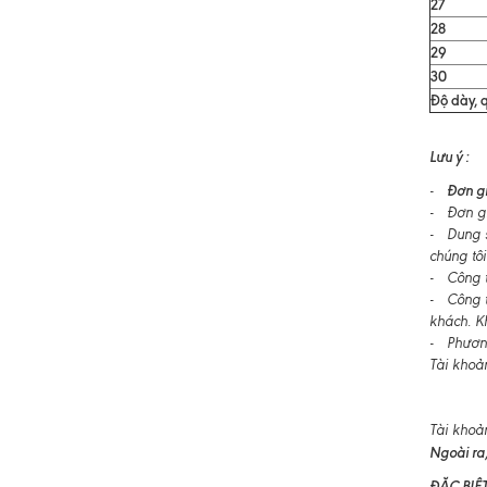
27
28
29
30
Độ dày, q
Lưu ý :
Đơn gi
-
- Đơn gi
- Dung s
chúng tôi
- Công ty
- Công t
khách. K
- Phương
Tài khoả
Tài khoả
Ngoài ra,
ĐẶC BIỆ