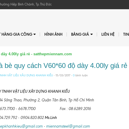
, Phường Hiệp Bình Chánh, Tp.Thủ Đức
T HÀNG GIA CÔNG
HÌNH ẢNH
BẢNG GIÁ
LIÊN HỆ
TI
 dày 4.00ly giá rẻ - satthepmiennam.com
à bè quy cách V60*60 độ dày 4.00ly giá r
NHH VẬT LIỆU XÂU DỰNG KHANH KIỀU
- 15/03/2017 -
0
bình luận
 TNHH VẬT LIỆU XÂY DỰNG KHANH KIỀU
: 14 Sông Thao, Phường 2, Quận Tân Bình, Tp Hồ Chí Minh
8.6673.7700 - 6678.7700 Fax : 08.6289.2016
Ms.Linh
04.729.792 - 0904.820.802
hepkhanhkieu@gmail.com
-
miennamsteel@gmail.com