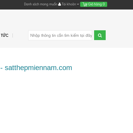
Danh sách mong muốn
Tài khoản
Giỏ hàng
0
N TỨC
ẻ - satthepmiennam.com