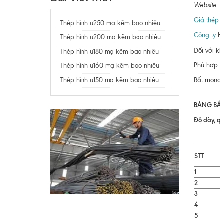
Website 
Giá thép
Thép hình u250 mạ kẽm bao nhiêu
Công ty
K
Thép hình u200 mạ kẽm bao nhiêu
Đối với 
Thép hình u180 mạ kẽm bao nhiêu
Phù hợp 
Thép hình u160 mạ kẽm bao nhiêu
Thép hình u150 mạ kẽm bao nhiêu
Rất mong
BẢNG BÁ
Độ dày, q
STT
1
2
3
4
5