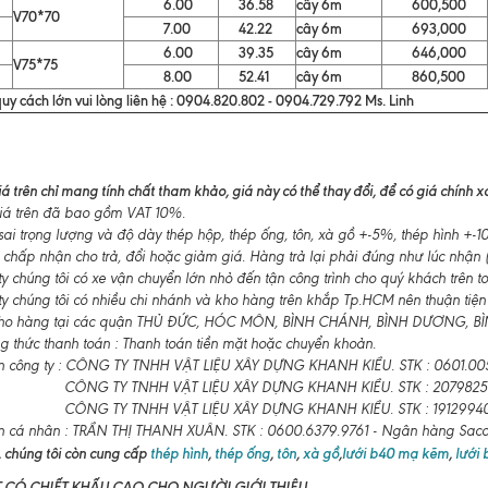
6.00
36.58
cây 6m
600,500
V70*70
7.00
42.22
cây 6m
693,000
6.00
39.35
cây 6m
646,000
V75*75
8.00
52.41
cây 6m
860,500
uy cách lớn vui lòng liên hệ : 0904.820.802 - 0904.729.792 Ms. Linh
á trên chỉ mang tính chất tham khảo, giá này có thể thay đổi, để có giá chính xác
á trên đã bao gồm VAT 10%.
ai trọng lượng và độ dày thép hộp, thép ống, tôn, xà gồ +-5%, thép hình +
 chấp nhận cho trả, đổi hoặc giảm giá. Hàng trả lại phải đúng như lúc nhận (
 chúng tôi có xe vận chuyển lớn nhỏ đến tận công trình cho quý khách trên t
y chúng tôi có nhiều chi nhánh và kho hàng trên khắp Tp.HCM nên thuận tiện
ho hàng tại các quận THỦ ĐỨC, HÓC MÔN, BÌNH CHÁNH, BÌNH DƯƠNG, BÌNH
 thức thanh toán : Thanh toán tiền mặt hoặc chuyển khoản.
n công ty : CÔNG TY TNHH VẬT LIỆU XÂY DỰNG KHANH KIỀU. STK : 0601.00
CÔNG TY TNHH VẬT LIỆU XÂY DỰNG KHANH KIỀU. STK : 2079825
CÔNG TY TNHH VẬT LIỆU XÂY DỰNG KHANH KIỀU. STK : 19129940
n cá nhân : TRẦN THỊ THANH XUÂN. STK : 0600.6379.9761 - Ngân hàng Sa
 chúng tôi còn cung cấp
thép hình
,
thép ống
,
tôn
,
xà gồ
,
lưới b40 mạ kẽm
,
lưới
T CÓ CHIẾT KHẤU CAO CHO NGƯỜI GIỚI THIỆU