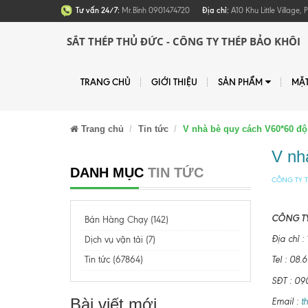
Tư vấn 24/7:
Mr.Bình 0901474720
Địa chỉ:
A10 Khu Little Village
SẮT THÉP THỦ ĐỨC - CÔNG TY THÉP BẢO KHÔI
TRANG CHỦ
GIỚI THIỆU
SẢN PHẨM
MẶ
Trang chủ
Tin tức
V nhà bè quy cách V60*60 độ
V nh
DANH MỤC
TIN TỨC
CÔNG TY T
CÔNG TY
Bán Hàng Chạy (142)
Địa chỉ 
Dịch vụ vận tải (7)
Tin tức (67864)
Tel : 0
SĐT : 09
Bài viết mới
Email :
t