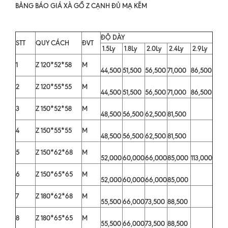
BẢNG BÁO GIÁ XÀ GỒ Z CẠNH ĐỦ MẠ KẼM
ĐỘ DÀY
STT
QUY CÁCH
ĐVT
1.5Ly
1.8Ly
2.0Ly
2.4Ly
2.9Ly
1
Z 120*52*58
M
44,500
51,500
56,500
71,000
86,500
2
Z 120*55*55
M
44,500
51,500
56,500
71,000
86,500
3
Z 150*52*58
M
48,500
56,500
62,500
81,500
4
Z 150*55*55
M
48,500
56,500
62,500
81,500
5
Z 150*62*68
M
52,000
60,000
66,000
85,000
113,000
6
Z 150*65*65
M
52,000
60,000
66,000
85,000
7
Z 180*62*68
M
55,500
66,000
73,500
88,500
8
Z 180*65*65
M
55,500
66,000
73,500
88,500