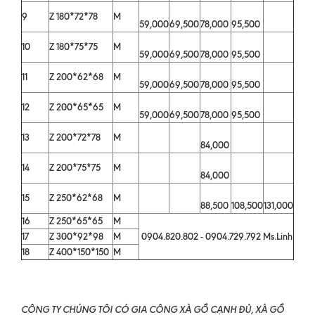
9
Z 180*72*78
M
59,000
69,500
78,000
95,500
10
Z 180*75*75
M
59,000
69,500
78,000
95,500
11
Z 200*62*68
M
59,000
69,500
78,000
95,500
12
Z 200*65*65
M
59,000
69,500
78,000
95,500
13
Z 200*72*78
M
84,000
14
Z 200*75*75
M
84,000
15
Z 250*62*68
M
88,500
108,500
131,000
16
Z 250*65*65
M
17
Z 300*92*98
M
0904.820.802 - 0904.729.792 Ms.Linh
18
Z 400*150*150
M
CÔNG TY CHÚNG TÔI CÓ GIA CÔNG XÀ GỒ CẠNH ĐỦ, XÀ GỒ