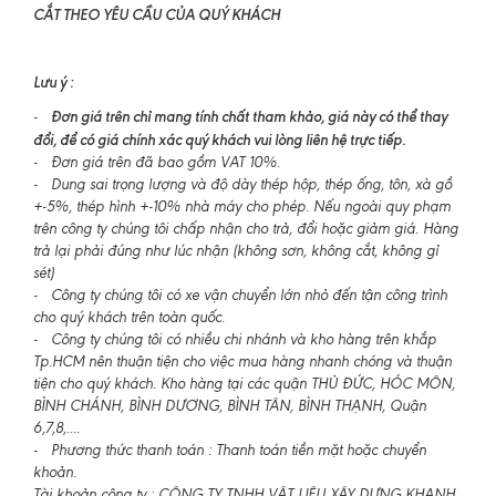
CẮT THEO YÊU CẦU CỦA QUÝ KHÁCH
Lưu ý :
Đơn giá trên chỉ mang tính chất tham khảo, giá này có thể thay
-
đổi, để có giá chính xác quý khách vui lòng liên hệ trực tiếp.
- Đơn giá trên đã bao gồm VAT 10%.
- Dung sai trọng lượng và độ dày thép hộp, thép ống, tôn, xà gồ
+-5%, thép hình +-10% nhà máy cho phép. Nếu ngoài quy phạm
trên công ty chúng tôi chấp nhận cho trả, đổi hoặc giảm giá. Hàng
trả lại phải đúng như lúc nhận (không sơn, không cắt, không gỉ
sét)
- Công ty chúng tôi có xe vận chuyển lớn nhỏ đến tận công trình
cho quý khách trên toàn quốc.
- Công ty chúng tôi có nhiều chi nhánh và kho hàng trên khắp
Tp.HCM nên thuận tiện cho việc mua hàng nhanh chóng và thuận
tiện cho quý khách. Kho hàng tại các quận THỦ ĐỨC, HÓC MÔN,
BÌNH CHÁNH, BÌNH DƯƠNG, BÌNH TÂN, BÌNH THẠNH, Quận
6,7,8,....
- Phương thức thanh toán : Thanh toán tiền mặt hoặc chuyển
khoản.
Tài khoản công ty : CÔNG TY TNHH VẬT LIỆU XÂY DỰNG KHANH