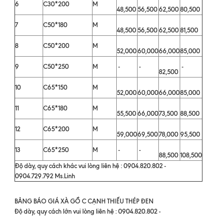
6
C30*200
M
48,500
56,500
62,500
80,500
7
C50*180
M
48,500
56,500
62,500
81,500
8
C50*200
M
52,000
60,000
66,000
85,000
9
C50*250
M
-
-
-
82,500
10
C65*150
M
52,000
60,000
66,000
85,000
11
C65*180
M
55,500
66,000
73,500
88,500
12
C65*200
M
59,000
69,500
78,000
95,500
13
C65*250
M
-
-
88,500
108,500
Độ dày, quy cách khác vui lòng liên hệ : 0904.820.802 -
0904.729.792 Ms.Linh
BẢNG BÁO GIÁ XÀ GỒ C CẠNH THIẾU THÉP ĐEN
Độ dày, quy cách lớn vui lòng liên hệ : 0904.820.802 -