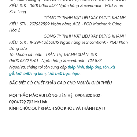
KIỀU. STK : 0601.0055.5487 Ngân hàng Sacombank - PGD Phan
Xích Long
CÔNG TY TNHH VẬT LIỆU XÂY DỰNG KHANH
KIỀU. STK : 207982599 Ngân hàng ACB - PGD Maximark Cộng
Hòa 2
CÔNG TY TNHH VẬT LIỆU XÂY DỰNG KHANH
KIỀU. STK : 19129940650015 Ngân hàng Techcombank - PGD Phan
Đăng Lưu
Tài khoản cá nhân : TRẦN THỊ THANH XUÂN. STK :
0600.6379.9761 - Ngân hàng Sacombank - CN 8/3
Ngoài ra, chúng tôi còn cung cấp
thép hình
,
thép ống
,
tôn
,
xà
gồ
,
lưới b40 mạ kẽm
,
lưới b40 bọc nhựa
...
ĐẶC BIỆT CÓ CHIẾT KHẤU CAO CHO NGƯỜI GIỚI THIỆU
MỌI THẮC MẮC VUI LÒNG LIÊN HỆ : 0904.820.802 -
0904.729.792 Ms.Linh
KÍNH CHÚC QUÝ KHÁCH SỨC KHỎE VÀ THÀNH ĐẠT !