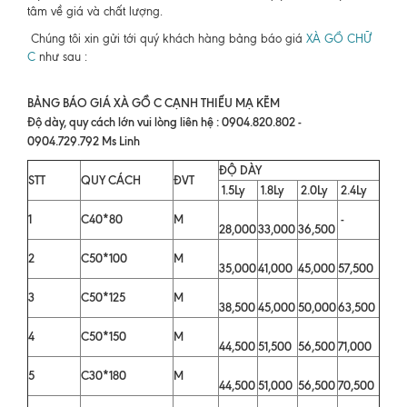
tâm về giá và chất lượng.
Chúng tôi xin gửi tới quý khách hàng bảng báo giá
XÀ GỒ CHỮ
C
như sau :
BẢNG BÁO GIÁ XÀ GỒ C CẠNH THIẾU MẠ KẼM
Độ dày, quy cách lớn vui lòng liên hệ : 0904.820.802 -
0904.729.792 Ms Linh
ĐỘ DÀY
STT
QUY CÁCH
ĐVT
1.5Ly
1.8Ly
2.0Ly
2.4Ly
1
C40*80
M
-
28,000
33,000
36,500
2
C50*100
M
35,000
41,000
45,000
57,500
3
C50*125
M
38,500
45,000
50,000
63,500
4
C50*150
M
44,500
51,500
56,500
71,000
5
C30*180
M
44,500
51,000
56,500
70,500