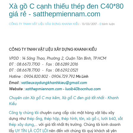
Xà gồ C cạnh thiếu thép đen C40*80
giá rẻ - satthepmiennam.com
CÔNG TY TNHH VẬT LIỆU XÂU DỰNG KHANH KIỀU
- 13/03/2017 -
0
bình luận
CÔNG TY TNHH VẬT LIỆU XÂY DỰNG KHANH KIỀU
VPDD : 14 Sông Thao, Phường 2, Quận Tân Bình, TP.HCM
ĐT : 08.6673.7700 - Fax : 08.6289.2016
ĐT : 08.6678.7700 - Fax : 08.6292.0521
Ms Linh
Hotline : 0904.820.802 - 0904.729.792
Email :
vatlieuxaydungkhanhkieu@gmail.com
Website :
satthepmiennam.com
-
luoib40bocnhua.com
Chuyên cán Xà gồ C mạ kẽm, Xà gồ C đen giá tốt nhất - Khanh
Kiều
Công ty chúng tôi
chuyên cung cấp các mặt hàng vật liệu xây
dựng như
thép ống
,
thép hộp
,
thép hình
,
tôn
,
xà gồ c
,
lưới b40
,
sắt
thép xây dựng
,... với giá tốt nhất thị trường. Chúng tôi kinh doanh
lấy
UY TÍN LÀ CỐT LÕI
nên đến với chúng tôi quý khách sẽ yên