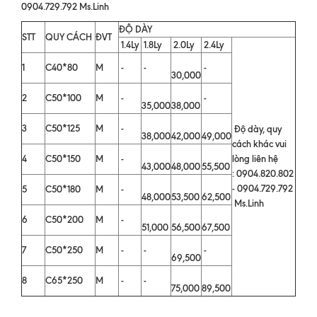
0904.729.792 Ms.Linh
ĐỘ DÀY
STT
QUY CÁCH
ĐVT
1.4Ly
1.8Ly
2.0Ly
2.4Ly
1
C40*80
M
-
-
-
30,000
2
C50*100
M
-
-
35,000
38,000
3
C50*125
M
-
Độ dày, quy
38,000
42,000
49,000
cách khác vui
4
C50*150
M
-
lòng liên hệ
43,000
48,000
55,500
: 0904.820.802
- 0904.729.792
5
C50*180
M
-
48,000
53,500
62,500
Ms.Linh
6
C50*200
M
-
51,000
56,500
67,500
7
C50*250
M
-
-
-
69,500
8
C65*250
M
-
-
75,000
89,500