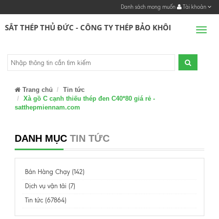
Danh sách mong muốn
Tài khoản
SẮT THÉP THỦ ĐỨC - CÔNG TY THÉP BẢO KHÔI
Men
Trang chủ
Tin tức
Xà gồ C cạnh thiếu thép đen C40*80 giá rẻ -
satthepmiennam.com
DANH MỤC
TIN TỨC
Bán Hàng Chạy (142)
Dịch vụ vận tải (7)
Tin tức (67864)