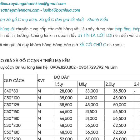
atlieuxaydungkhanhkieu@gmail.com
:
satthepmiennam.com
-
luoib40bocnhua.com
án Xà gồ C mạ kẽm, Xà gồ C đen giá tốt nhất - Khanh Kiều
húng tôi
chuyên cung cấp các mặt hàng vật liệu xây dựng như
thép ống
,
thé
ốt nhất thị trường. Chúng tôi kinh doanh lấy
UY TÍN LÀ CỐT LÕI
nên đến với ch
i xin gửi tới quý khách hàng bảng báo giá
XÀ GỒ CHỮ C
như sau :
O GIÁ XÀ GỒ C CẠNH THIẾU MẠ KẼM
uy cách lớn vui lòng liên hệ : 0904.820.802 - 0904.729.792 Ms Linh
ĐỘ DÀY
QUY CÁCH
ĐVT
1.5Ly
1.8Ly
2.0Ly
2.4
C40*80
M
28,000
33,000
36,500
-
C50*100
M
35,000
41,000
45,000
57
C50*125
M
38,500
45,000
50,000
63
C50*150
M
44,500
51,500
56,500
71
C30*180
M
44,500
51,000
56,500
70
C30*200
M
48,500
56,500
62,500
80
C50*180
M
48,500
56,500
62,500
81
C50*200
M
52,000
60,000
66,000
85