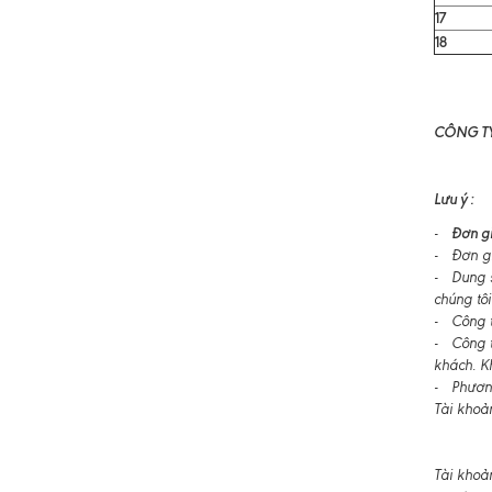
17
18
CÔNG TY
Lưu ý :
Đơn gi
-
- Đơn gi
- Dung s
chúng tôi
- Công ty
- Công t
khách. K
- Phương
Tài khoả
Tài khoả