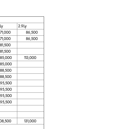
Ly
2.9Ly
,000
86,500
,000
86,500
,500
,500
,000
113,000
,000
,500
,500
,500
,500
,500
,500
8,500
131,000