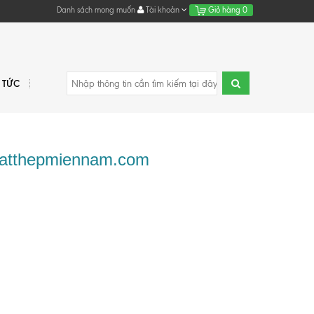
Danh sách mong muốn
Tài khoản
Giỏ hàng
0
N TỨC
 satthepmiennam.com