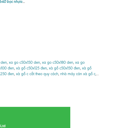
 b40 bọc nhựa
...
 den
,
xa go c50x150 den
,
xa go c50x180 den
,
xa go
x100 đen
,
xà gồ c50x125 đen
,
xà gồ c50x150 đen
,
xà gồ
x250 đen
,
xà gồ c cắt theo quy cách
,
nhà máy cán xà gồ c
,...
 Ltd