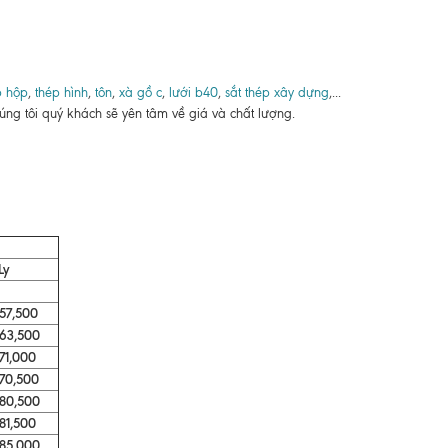
p hộp
,
thép hình
,
tôn
,
xà gồ c
,
lưới b40
,
sắt thép xây dựng
,...
úng tôi quý khách sẽ yên tâm về giá và chất lượng.
Ly
,500
,500
,000
,500
,500
,500
,000