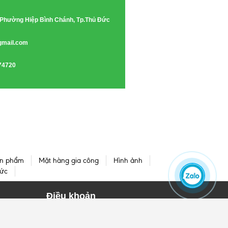
e, Phường Hiệp Bình Chánh, Tp.Thủ Đức
gmail.com
74720
n phẩm
Mặt hàng gia công
Hình ảnh
tức
Điều khoản