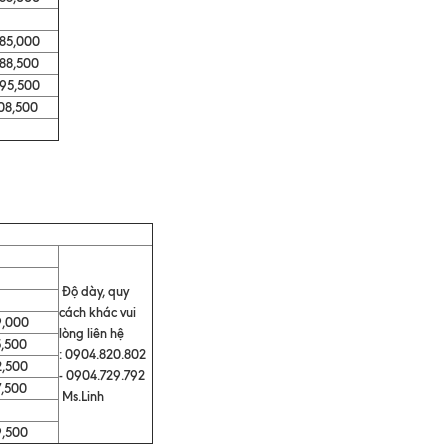
,000
,500
,500
8,500
Độ dày, quy
cách khác vui
000
lòng liên hệ
500
: 0904.820.802
500
- 0904.729.792
500
Ms.Linh
500