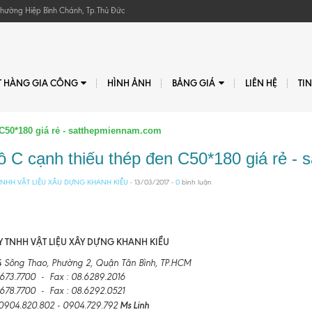
, Phường Hiệp Bình Chánh, Tp.Thủ Đức
T HÀNG GIA CÔNG
HÌNH ẢNH
BẢNG GIÁ
LIÊN HỆ
TI
 C50*180 giá rẻ - satthepmiennam.com
ồ C cạnh thiếu thép đen C50*180 giá rẻ -
NHH VẬT LIỆU XÂU DỰNG KHANH KIỀU
- 13/03/2017 -
0
bình luận
 TNHH VẬT LIỆU XÂY DỰNG KHANH KIỀU
4 Sông Thao, Phường 2, Quận Tân Bình, TP.HCM
6673.7700 - Fax : 08.6289.2016
6678.7700 - Fax : 08.6292.0521
Ms Linh
: 0904.820.802 - 0904.729.792