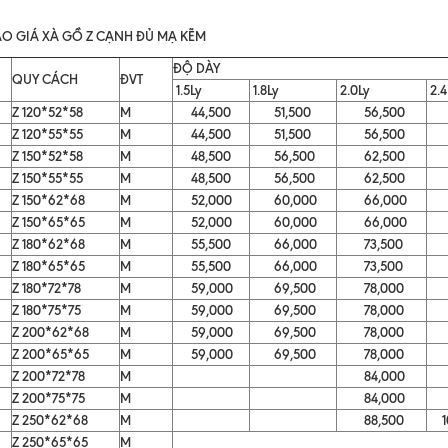
O GIÁ XÀ GỒ Z CẠNH ĐỦ MẠ KẼM
ĐỘ DÀY
QUY CÁCH
ĐVT
1.5Ly
1.8Ly
2.0Ly
2.4
Z 120*52*58
M
44,500
51,500
56,500
71
Z 120*55*55
M
44,500
51,500
56,500
71
Z 150*52*58
M
48,500
56,500
62,500
81
Z 150*55*55
M
48,500
56,500
62,500
81
Z 150*62*68
M
52,000
60,000
66,000
85
Z 150*65*65
M
52,000
60,000
66,000
85
Z 180*62*68
M
55,500
66,000
73,500
88
Z 180*65*65
M
55,500
66,000
73,500
88
Z 180*72*78
M
59,000
69,500
78,000
95
Z 180*75*75
M
59,000
69,500
78,000
95
Z 200*62*68
M
59,000
69,500
78,000
95
Z 200*65*65
M
59,000
69,500
78,000
95
Z 200*72*78
M
84,000
Z 200*75*75
M
84,000
Z 250*62*68
M
88,500
10
Z 250*65*65
M