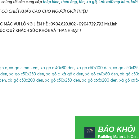
 chúng tôi còn cung cấp
thép hình
,
thép ống
,
tôn
,
xà gồ
,
lưới b40 mạ kẽm
,
lưới
T CÓ CHIẾT KHẤU CAO CHO NGƯỜI GIỚI THIỆU
 MẮC VUI LÒNG LIÊN HỆ : 0904.820.802 - 0904.729.792 Ms.Linh
ÚC QUÝ KHÁCH SỨC KHỎE VÀ THÀNH ĐẠT !
go c
,
xa go c ma kem
,
xa go c 40x80 den
,
xa go c50x100 den
,
xa go c50x125
 den
,
xa go c50x250 den
,
xà gồ c
,
xà gồ c đen
,
xà gồ c40x80 đen
,
xà gồ c50
đen
,
xà gồ c50x200 đen
,
xà gồ c50x250 đen
,
xà gồ c65x200 đen
,
xà gồ c65
BẢO KHÔI
Building Materials Co ,.