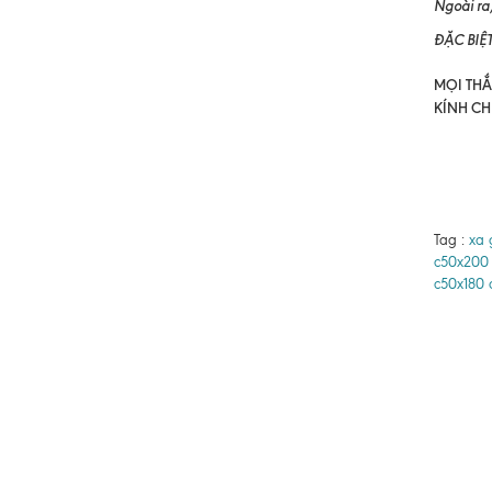
Ngoài ra,
ĐẶC BIỆ
MỌI THẮC
KÍNH CH
Tag :
xa 
c50x200
c50x180 