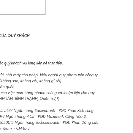
 CỦA QUÝ KHÁCH
 quý khách vui lòng liên hệ trực tiếp.
-10% nhà máy cho phép. Nếu ngoài quy phạm trên công ty
không sơn, không cắt, không gỉ sét)
oàn quốc.
 cho việc mua hàng nhanh chóng và thuận tiện cho quý
 TÂN, BÌNH THẠNH, Quận 6,7,8,....
55.5487 Ngân hàng Sacombank - PGD Phan Xích Long
99 Ngân hàng ACB - PGD Maximark Cộng Hòa 2
650015 Ngân hàng Techcombank - PGD Phan Đăng Lưu
combank - CN 8/3