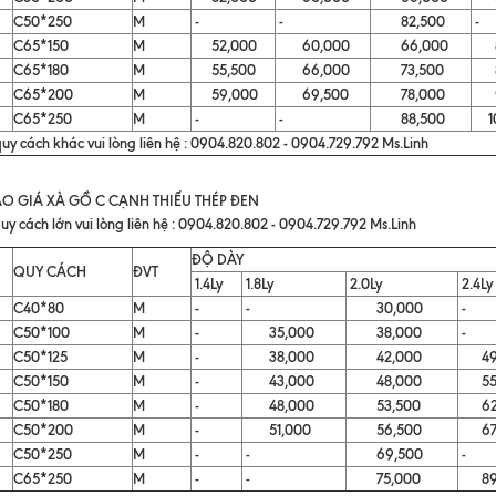
C50*250
M
-
-
82,500
-
C65*150
M
52,000
60,000
66,000
85
C65*180
M
55,500
66,000
73,500
88
C65*200
M
59,000
69,500
78,000
95
C65*250
M
-
-
88,500
10
uy cách khác vui lòng liên hệ : 0904.820.802 - 0904.729.792 Ms.Linh
O GIÁ XÀ GỒ C CẠNH THIẾU THÉP ĐEN
uy cách lớn vui lòng liên hệ : 0904.820.802 - 0904.729.792 Ms.Linh
ĐỘ DÀY
QUY CÁCH
ĐVT
1.4Ly
1.8Ly
2.0Ly
2.4Ly
C40*80
M
-
-
30,000
-
C50*100
M
-
35,000
38,000
-
C50*125
M
-
38,000
42,000
49,
C50*150
M
-
43,000
48,000
55,
C50*180
M
-
48,000
53,500
62,
C50*200
M
-
51,000
56,500
67,
C50*250
M
-
-
69,500
-
C65*250
M
-
-
75,000
89,