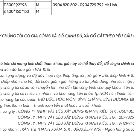
Z 300*92*98
M
0904.820.802 - 0904.729.792 Ms.Linh
Z 400*150*150
M
 CHÚNG TÔI CÓ GIA CÔNG XÀ GỒ CẠNH ĐỦ, XÀ GỒ CẮT THEO YÊU CẦU
á trên chỉ mang tính chất tham khảo, giá này có thể thay đổi, để có giá chính xác
á trên đã bao gồm VAT 10%.
ai trọng lượng và độ dày thép hộp, thép ống, tôn, xà gồ +-5%, thép hình +
 chấp nhận cho trả, đổi hoặc giảm giá. Hàng trả lại phải đúng như lúc nhận (
 chúng tôi có xe vận chuyển lớn nhỏ đến tận công trình cho quý khách trên t
y chúng tôi có nhiều chi nhánh và kho hàng trên khắp Tp.HCM nên thuận tiện
ho hàng tại các quận THỦ ĐỨC, HÓC MÔN, BÌNH CHÁNH, BÌNH DƯƠNG, BÌNH
 thức thanh toán : Thanh toán tiền mặt hoặc chuyển khoản.
n công ty : CÔNG TY TNHH VẬT LIỆU XÂY DỰNG KHANH KIỀU. STK : 0601.00
CÔNG TY TNHH VẬT LIỆU XÂY DỰNG KHANH KIỀU. STK : 2079825
CÔNG TY TNHH VẬT LIỆU XÂY DỰNG KHANH KIỀU. STK : 19129940
n cá nhân : TRẦN THỊ THANH XUÂN. STK : 0600.6379.9761 - Ngân hàng Sa