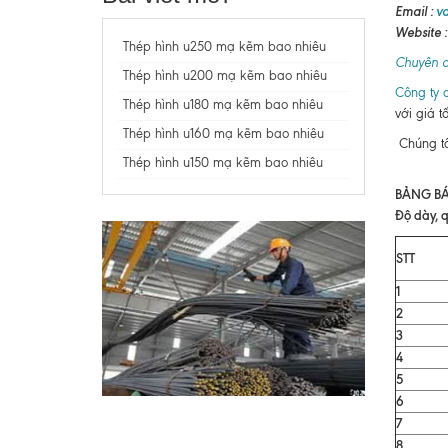
Email :
v
Website 
Thép hình u250 mạ kẽm bao nhiêu
Chuyên c
Thép hình u200 mạ kẽm bao nhiêu
Công ty c
Thép hình u180 mạ kẽm bao nhiêu
với giá t
Thép hình u160 mạ kẽm bao nhiêu
Chúng tô
Thép hình u150 mạ kẽm bao nhiêu
BẢNG BÁ
Độ dày, q
STT
1
2
3
4
5
6
7
8