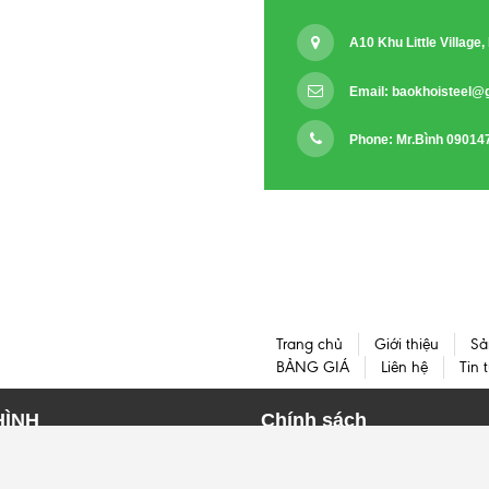
A10 Khu Little Villag
Email:
baokhoisteel@
Phone: Mr.Bình 09014
Trang chủ
Giới thiệu
Sả
BẢNG GIÁ
Liên hệ
Tin 
HÌNH
Chính sách
HÌNH I
HÌNH H