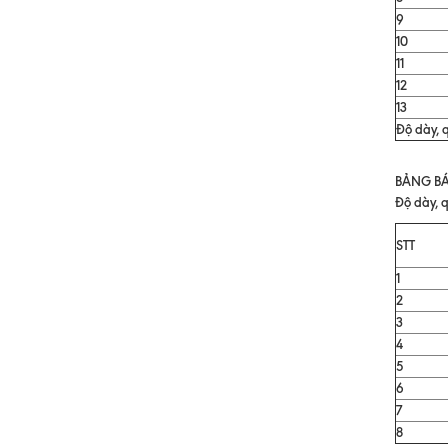
9
10
11
12
13
Độ dày, q
BẢNG BÁ
Độ dày, q
STT
1
2
3
4
5
6
7
8