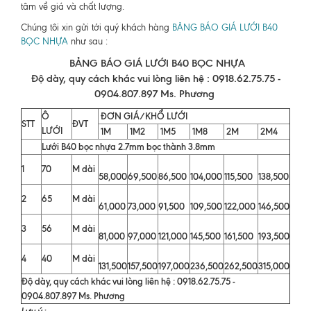
tâm về giá và chất lượng.
Chúng tôi xin gửi tới quý khách hàng
BẢNG BÁO GIÁ LƯỚI B40
BỌC NHỰA
như sau :
BẢNG BÁO GIÁ LƯỚI B40 BỌC NHỰA
Độ dày, quy cách khác vui lòng liên hệ :
0918.62.75.75 -
0904.807.897 Ms. Phương
Ô
ĐƠN GIÁ/KHỔ LƯỚI
STT
ĐVT
LƯỚI
1M
1M2
1M5
1M8
2M
2M4
Lưới B40 bọc nhựa 2.7mm bọc thành 3.8mm
1
70
M dài
58,000
69,500
86,500
104,000
115,500
138,500
2
65
M dài
61,000
73,000
91,500
109,500
122,000
146,500
3
56
M dài
81,000
97,000
121,000
145,500
161,500
193,500
4
40
M dài
131,500
157,500
197,000
236,500
262,500
315,000
Độ dày, quy cách khác vui lòng liên hệ : 0918.62.75.75 -
0904.807.897 Ms. Phương
Lưu ý :