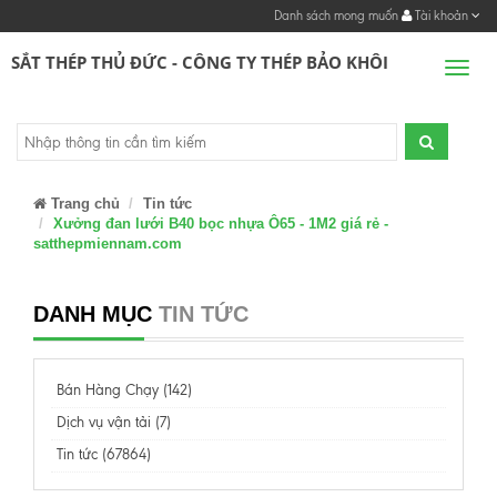
Danh sách mong muốn
Tài khoản
SẮT THÉP THỦ ĐỨC - CÔNG TY THÉP BẢO KHÔI
Men
Trang chủ
Tin tức
Xưởng đan lưới B40 bọc nhựa Ô65 - 1M2 giá rẻ -
satthepmiennam.com
DANH MỤC
TIN TỨC
Bán Hàng Chạy (142)
Dịch vụ vận tải (7)
Tin tức (67864)