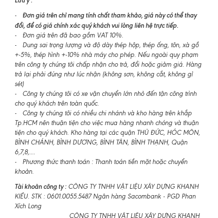
Đơn giá trên chỉ mang tính chất tham khảo, giá này có thể thay
-
đổi, để có giá chính xác quý khách vui lòng liên hệ trực tiếp.
- Đơn giá trên đã bao gồm VAT 10%.
- Dung sai trọng lượng và độ dày thép hộp, thép ống, tôn, xà gồ
+-5%, thép hình +-10% nhà máy cho phép. Nếu ngoài quy phạm
trên công ty chúng tôi chấp nhận cho trả, đổi hoặc giảm giá. Hàng
trả lại phải đúng như lúc nhận (không sơn, không cắt, không gỉ
sét)
- Công ty chúng tôi có xe vận chuyển lớn nhỏ đến tận công trình
cho quý khách trên toàn quốc.
- Công ty chúng tôi có nhiều chi nhánh và kho hàng trên khắp
Tp.HCM nên thuận tiện cho việc mua hàng nhanh chóng và thuận
tiện cho quý khách. Kho hàng tại các quận THỦ ĐỨC, HÓC MÔN,
BÌNH CHÁNH, BÌNH DƯƠNG, BÌNH TÂN, BÌNH THẠNH, Quận
6,7,8,....
- Phương thức thanh toán : Thanh toán tiền mặt hoặc chuyển
khoản.
Tài khoản công ty :
CÔNG TY TNHH VẬT LIỆU XÂY DỰNG KHANH
KIỀU. STK : 0601.0055.5487 Ngân hàng Sacombank - PGD Phan
Xích Long
CÔNG TY TNHH VẬT LIỆU XÂY DỰNG KHANH