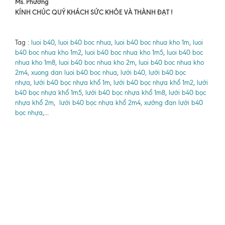
Ms. Phương
KÍNH CHÚC QUÝ KHÁCH SỨC KHỎE VÀ THÀNH ĐẠT !
Tag :
luoi b40
,
luoi b40 boc nhua
,
luoi b40 boc nhua kho 1m
,
luoi
b40 boc nhua kho 1m2
,
luoi b40 boc nhua kho 1m5
,
luoi b40 boc
nhua kho 1m8
,
luoi b40 boc nhua kho 2m
,
luoi b40 boc nhua kho
2m4
,
xuong dan luoi b40 boc nhua
,
lưới b40, lưới b40 bọc
nhựa
,
lưới b40 bọc nhựa khổ 1m
,
lưới b40 bọc nhựa khổ 1m2
,
lưới
b40 bọc nhựa khổ 1m5
,
lưới b40 bọc nhựa khổ 1m8
,
lưới b40 bọc
nhựa khổ 2m
,
lưới b40 bọc nhựa khổ 2m4
,
xưởng đan lưới b40
bọc nhựa
,...