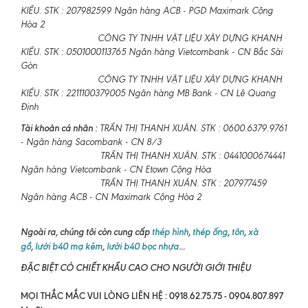
KIỀU. STK : 207982599 Ngân hàng ACB - PGD Maximark Cộng
Hòa 2
CÔNG TY TNHH VẬT LIỆU XÂY DỰNG KHANH
KIỀU. STK : 0501000113765 Ngân hàng Vietcombank - CN Bắc Sài
Gòn
CÔNG TY TNHH VẬT LIỆU XÂY DỰNG KHANH
KIỀU. STK : 2211100379005 Ngân hàng MB Bank - CN Lê Quang
Định
Tài khoản cá nhân :
TRẦN THỊ THANH XUÂN. STK : 0600.6379.9761
- Ngân hàng Sacombank - CN 8/3
TRẦN THỊ THANH XUÂN. STK : 0441000674441
Ngân hàng Vietcombank - CN Etown Cộng Hòa
TRẦN THỊ THANH XUÂN. STK : 207977459
Ngân hàng ACB - CN Maximark Cộng Hòa 2
Ngoài ra, chúng tôi còn cung cấp
thép hình
,
thép ống
,
tôn
,
xà
gồ
,
lưới b40 mạ kẽm
,
lưới b40 bọc nhựa
...
ĐẶC BIỆT CÓ CHIẾT KHẤU CAO CHO NGƯỜI GIỚI THIỆU
MỌI THẮC MẮC VUI LÒNG LIÊN HỆ : 0918.62.75.75 - 0904.807.897