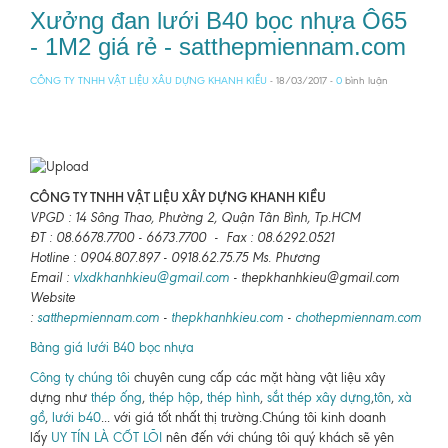
Xưởng đan lưới B40 bọc nhựa Ô65
- 1M2 giá rẻ - satthepmiennam.com
CÔNG TY TNHH VẬT LIỆU XÂU DỰNG KHANH KIỀU
- 18/03/2017 -
0
bình luận
CÔNG TY TNHH VẬT LIỆU XÂY DỰNG KHANH KIỀU
VPGD : 14 Sông Thao, Phường 2, Quận Tân Bình, Tp.HCM
ĐT : 08.6678.7700 - 6673.7700 - Fax : 08.6292.0521
Hotline : 0904.807.897 - 0918.62.75.75 Ms. Phương
Email :
vlxdkhanhkieu@gmail.com
- thepkhanhkieu@gmail.com
Website
:
satthepmiennam.com
-
thepkhanhkieu.com
-
chothepmiennam.com
Bảng giá lưới B40 bọc nhựa
Công ty chúng tôi
chuyên cung cấp các mặt hàng vật liệu xây
dựng như
thép ống
,
thép hộp
,
thép hình
,
sắt thép xây dựng
,
tôn
,
xà
gồ
,
lưới b40
... với giá tốt nhất thị trường.Chúng tôi kinh doanh
lấy
UY TÍN LÀ CỐT LÕI
nên đến với chúng tôi quý khách sẽ yên