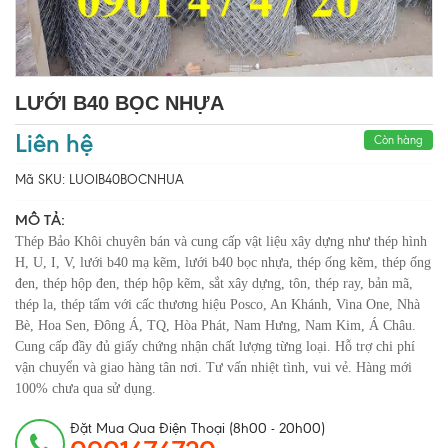
LƯỚI B40 BỌC NHỰA
Liên hệ
Còn hàng
Mã SKU:
LUOIB40BOCNHUA
MÔ TẢ:
Thép Bảo Khôi chuyên bán và cung cấp vật liệu xây dựng như thép hình
H, U, I, V, lưới b40 mạ kẽm, lưới b40 bọc nhựa, thép ống kẽm, thép ống
đen, thép hộp đen, thép hộp kẽm, sắt xây dựng, tôn, thép ray, bản mã,
thép la, thép tấm với cấc thương hiệu Posco, An Khánh, Vina One, Nhà
Bè, Hoa Sen, Đông Á, TQ, Hòa Phát, Nam Hưng, Nam Kim, Á Châu.
Cung cấp đầy đủ giấy chứng nhận chất lượng từng loại. Hỗ trợ chi phí
vận chuyển và giao hàng tân nơi. Tư vấn nhiệt tình, vui vẻ. Hàng mới
100% chưa qua sử dụng.
Đặt Mua Qua Điện Thoại (8h00 - 20h00)