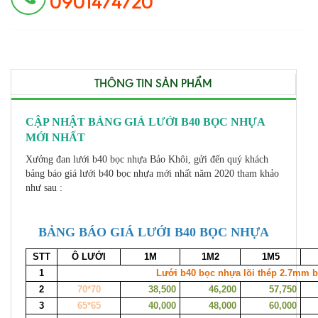
0901474720
THÔNG TIN SẢN PHẨM
CẬP NHẬT BẢNG GIÁ LƯỚI B40 BỌC NHỰA
MỚI NHẤT
Xưởng đan lưới b40 bọc nhựa Bảo Khôi, gửi đến quý khách
bảng báo giá lưới b40 bọc nhựa mới nhất năm 2020 tham khảo
như sau :
BẢNG BÁO GIÁ LƯỚI B40 BỌC NHỰA
STT
Ô LƯỚI
1M
1M2
1M5
1
Lưới b40 bọc nhựa lõi thép 2.7mm 
2
70*70
38,500
46,200
57,750
3
65*65
40,000
48,000
60,000