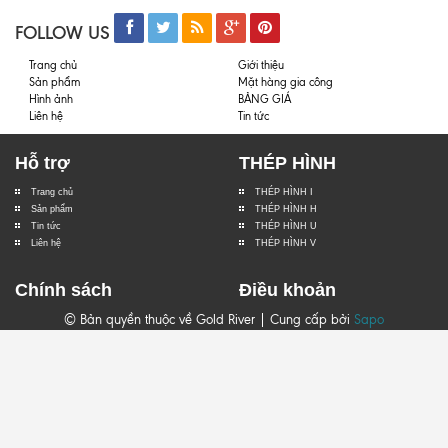
FOLLOW US
Trang chủ
Giới thiệu
Sản phẩm
Mặt hàng gia công
Hình ảnh
BẢNG GIÁ
Liên hệ
Tin tức
Hỗ trợ
THÉP HÌNH
Trang chủ
THÉP HÌNH I
Sản phẩm
THÉP HÌNH H
Tin tức
THÉP HÌNH U
Liên hệ
THÉP HÌNH V
Chính sách
Điều khoản
© Bản quyền thuộc về Gold River | Cung cấp bởi
Sapo