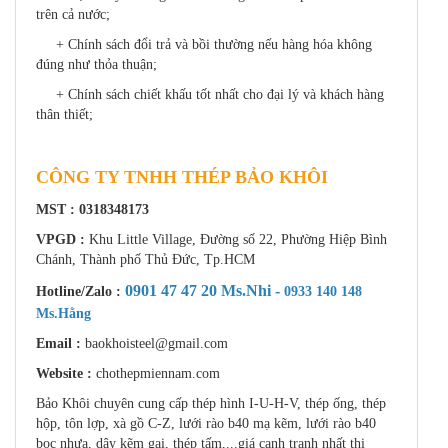
trên cả nước;
+ Chính sách đổi trả và bồi thường nếu hàng hóa không
đúng như thỏa thuận;
+ Chính sách chiết khấu tốt nhất cho đại lý và khách hàng
thân thiết;
CÔNG TY TNHH THÉP BẢO KHÔI
MST : 0318348173
VPGD :
Khu Little Village, Đường số 22, Phường Hiệp Bình
Chánh, Thành phố Thủ Đức, Tp.HCM
0901 47 47 20 Ms.Nhi -
Hotline/Zalo :
0933 140 148
Ms.Hằng
Email :
baokhoisteel@gmail.com
Website :
chothepmiennam.com
Bảo Khôi chuyên cung cấp thép hình I-U-H-V, thép ống, thép
hộp, tôn lợp, xà gồ C-Z, lưới rào b40 mạ kẽm, lưới rào b40
bọc nhựa, dây kẽm gai, thép tấm,...giá cạnh tranh nhất thị