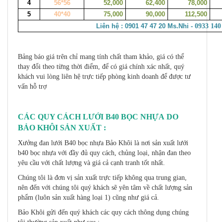
4
56*56
52,000
62,400
78,000
5
40*40
75,000
90,000
112,500
Liên hệ : 0901 47 47 20 Ms.Nhi -
0933 140
Bảng báo giá trên chỉ mang tính chất tham khảo, giá có thể
thay đổi theo từng thời điểm, để có giá chính xác nhất, quý
khách vui lòng liên hệ trực tiếp phòng kinh doanh để được tư
vấn hỗ trợ
CÁC QUY CÁCH LƯỚI B40 BỌC NHỰA DO
BẢO KHÔI SẢN XUẤT :
Xưởng đan lưới B40 bọc nhựa Bảo Khôi là nơi sản xuất lưới
b40 bọc nhựa với đầy đủ quy cách, chủng loại, nhận đan theo
yêu cầu với chất lượng và giá cả cạnh tranh tốt nhất.
Chúng tôi là đơn vị sản xuất trực tiếp không qua trung gian,
nên đến với chúng tôi quý khách sẽ yên tâm về chất lượng sản
phẩm (luôn sản xuất hàng loại 1) cũng như giá cả.
Bảo Khôi gửi đến quý khách các quy cách thông dụng chúng