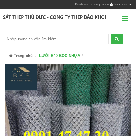
Danh sách mong muốn
Tài khoản
SẮT THÉP THỦ ĐỨC - CÔNG TY THÉP BẢO KHÔI
Men
Trang chủ
LƯỚI B40 BỌC NHỰA