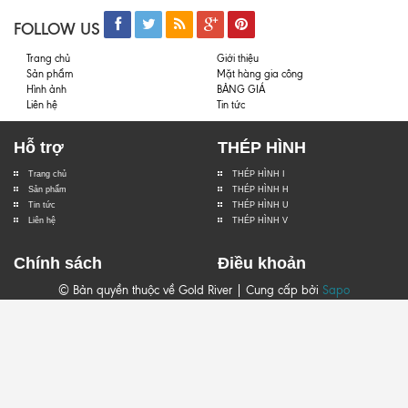
FOLLOW US
Trang chủ
Giới thiệu
Sản phẩm
Mặt hàng gia công
Hình ảnh
BẢNG GIÁ
Liên hệ
Tin tức
Hỗ trợ
THÉP HÌNH
Trang chủ
THÉP HÌNH I
Sản phẩm
THÉP HÌNH H
Tin tức
THÉP HÌNH U
Liên hệ
THÉP HÌNH V
Chính sách
Điều khoản
© Bản quyền thuộc về Gold River | Cung cấp bởi
Sapo