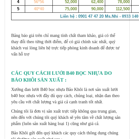
4
56*56
52,000
62,400
78,000
5
40*40
75,000
90,000
112,500
Liên hệ : 0901 47 47 20 Ms.Nhi -
0933 140
Bảng báo giá trên chỉ mang tính chất tham khảo, giá có thể
thay đổi theo từng thời điểm, để có giá chính xác nhất, quý
khách vui lòng liên hệ trực tiếp phòng kinh doanh để được tư
vấn hỗ trợ
CÁC QUY CÁCH LƯỚI B40 BỌC NHỰA DO
BẢO KHÔI SẢN XUẤT :
Xưởng đan lưới B40 bọc nhựa Bảo Khôi là nơi sản xuất lưới
b40 bọc nhựa với đầy đủ quy cách, chủng loại, nhận đan theo
yêu cầu với chất lượng và giá cả cạnh tranh tốt nhất.
Chúng tôi là đơn vị sản xuất trực tiếp không qua trung gian,
nên đến với chúng tôi quý khách sẽ yên tâm về chất lượng sản
phẩm (luôn sản xuất hàng loại 1) cũng như giá cả.
Bảo Khôi gửi đến quý khách các quy cách thông dụng chúng