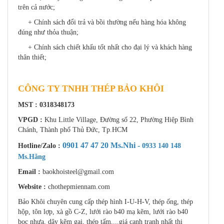
trên cả nước;
+ Chính sách đổi trả và bồi thường nếu hàng hóa không
đúng như thỏa thuận;
+ Chính sách chiết khấu tốt nhất cho đại lý và khách hàng
thân thiết;
CÔNG TY TNHH THÉP BẢO KHÔI
MST : 0318348173
VPGD :
Khu Little Village, Đường số 22, Phường Hiệp Bình
Chánh, Thành phố Thủ Đức, Tp.HCM
0901 47 47 20 Ms.Nhi -
Hotline/Zalo :
0933 140 148
Ms.Hằng
Email :
baokhoisteel@gmail.com
Website :
chothepmiennam.com
Bảo Khôi chuyên cung cấp thép hình I-U-H-V, thép ống, thép
hộp, tôn lợp, xà gồ C-Z, lưới rào b40 mạ kẽm, lưới rào b40
bọc nhựa, dây kẽm gai, thép tấm,...giá cạnh tranh nhất thị