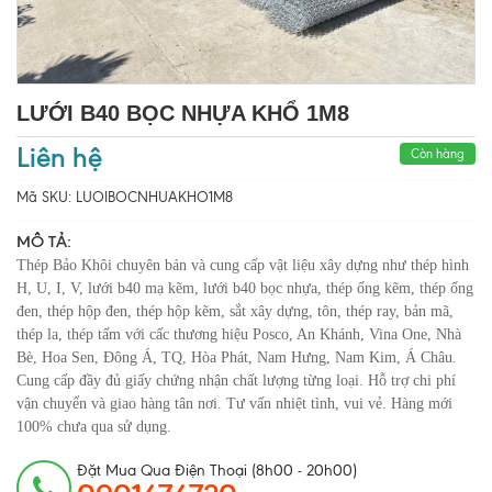
LƯỚI B40 BỌC NHỰA KHỔ 1M8
Liên hệ
Còn hàng
Mã SKU:
LUOIBOCNHUAKHO1M8
MÔ TẢ:
Thép Bảo Khôi chuyên bán và cung cấp vật liệu xây dựng như thép hình
H, U, I, V, lưới b40 mạ kẽm, lưới b40 bọc nhựa, thép ống kẽm, thép ống
đen, thép hộp đen, thép hộp kẽm, sắt xây dựng, tôn, thép ray, bản mã,
thép la, thép tấm với cấc thương hiệu Posco, An Khánh, Vina One, Nhà
Bè, Hoa Sen, Đông Á, TQ, Hòa Phát, Nam Hưng, Nam Kim, Á Châu.
Cung cấp đầy đủ giấy chứng nhận chất lượng từng loại. Hỗ trợ chi phí
vận chuyển và giao hàng tân nơi. Tư vấn nhiệt tình, vui vẻ. Hàng mới
100% chưa qua sử dụng.
Đặt Mua Qua Điện Thoại (8h00 - 20h00)