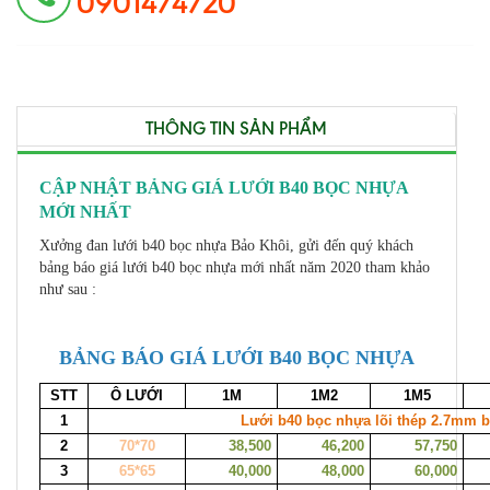
0901474720
THÔNG TIN SẢN PHẨM
CẬP NHẬT BẢNG GIÁ LƯỚI B40 BỌC NHỰA
MỚI NHẤT
Xưởng đan lưới b40 bọc nhựa Bảo Khôi, gửi đến quý khách
bảng báo giá lưới b40 bọc nhựa mới nhất năm 2020 tham khảo
như sau :
BẢNG BÁO GIÁ LƯỚI B40 BỌC NHỰA
STT
Ô LƯỚI
1M
1M2
1M5
1
Lưới b40 bọc nhựa lõi thép 2.7mm 
2
70*70
38,500
46,200
57,750
3
65*65
40,000
48,000
60,000