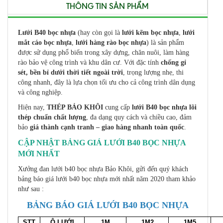
THÔNG TIN SẢN PHẨM
Lưới B40 bọc nhựa
(hay còn gọi là
lưới kẽm bọc nhựa
,
lưới
mắt cáo bọc nhựa
,
lưới hàng rào bọc nhựa
) là sản phẩm
được sử dụng phổ biến trong xây dựng, chăn nuôi, làm hàng
rào bảo vệ công trình và khu dân cư. Với đặc tính
chống gỉ
sét, bền bỉ dưới thời tiết ngoài trời
, trọng lượng nhẹ, thi
công nhanh, đây là lựa chọn tối ưu cho cả công trình dân dụng
và công nghiệp.
Hiện nay,
THÉP BẢO KHÔI
cung cấp
lưới B40 bọc nhựa lõi
thép chuẩn chất lượng
, đa dạng quy cách và chiều cao, đảm
bảo
giá thành cạnh tranh – giao hàng nhanh toàn quốc
.
CẬP NHẬT BẢNG GIÁ LƯỚI B40 BỌC NHỰA
MỚI NHẤT
Xưởng đan lưới b40 bọc nhựa Bảo Khôi, gửi đến quý khách
bảng báo giá lưới b40 bọc nhựa mới nhất năm 2020 tham khảo
như sau :
BẢNG BÁO GIÁ LƯỚI B40 BỌC NHỰA
STT
Ô LƯỚI
1M
1M2
1M5