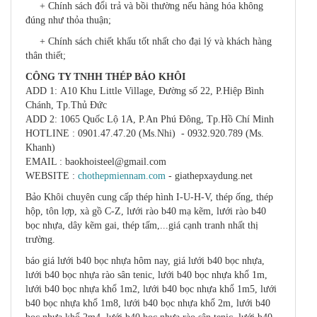
+ Chính sách đổi trả và bồi thường nếu hàng hóa không
đúng như thỏa thuận;
+ Chính sách chiết khấu tốt nhất cho đại lý và khách hàng
thân thiết;
CÔNG TY TNHH THÉP BẢO KHÔI
ADD 1: A10 Khu Little Village, Đường số 22, P.Hiệp Bình
Chánh, Tp.Thủ Đức
ADD 2: 1065 Quốc Lộ 1A, P.An Phú Đông, Tp.Hồ Chí Minh
HOTLINE : 0901.47.47.20 (Ms.Nhi) - 0932.920.789 (Ms.
Khanh)
EMAIL : baokhoisteel@gmail.com
WEBSITE :
chothepmiennam.com
- giathepxaydung.net
Bảo Khôi chuyên cung cấp thép hình I-U-H-V, thép ống, thép
hộp, tôn lợp, xà gồ C-Z, lưới rào b40 mạ kẽm, lưới rào b40
bọc nhựa, dây kẽm gai, thép tấm,...giá cạnh tranh nhất thị
trường.
báo giá lưới b40 bọc nhựa hôm nay, giá lưới b40 bọc nhựa,
lưới b40 bọc nhựa rào sân tenic, lưới b40 bọc nhựa khổ 1m,
lưới b40 bọc nhựa khổ 1m2, lưới b40 bọc nhựa khổ 1m5, lưới
b40 bọc nhựa khổ 1m8, lưới b40 bọc nhựa khổ 2m, lưới b40