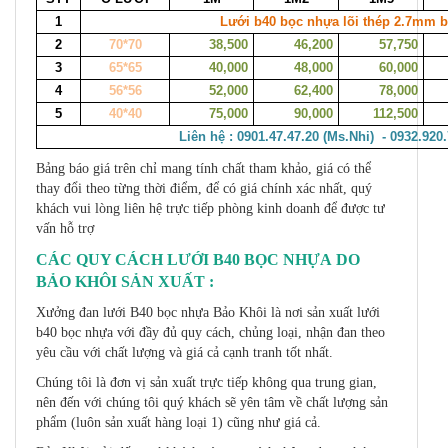
1
Lưới b40 bọc nhựa lõi thép 2.7mm 
2
70*70
38,500
46,200
57,750
3
65*65
40,000
48,000
60,000
4
56*56
52,000
62,400
78,000
5
40*40
75,000
90,000
112,500
Liên hệ : 0901.47.47.20 (Ms.Nhi) - 0932.920
Bảng báo giá trên chỉ mang tính chất tham khảo, giá có thể
thay đổi theo từng thời điểm, để có giá chính xác nhất, quý
khách vui lòng liên hệ trực tiếp phòng kinh doanh để được tư
vấn hỗ trợ
CÁC QUY CÁCH LƯỚI B40 BỌC NHỰA DO
BẢO KHÔI SẢN XUẤT :
Xưởng đan lưới B40 bọc nhựa Bảo Khôi là nơi sản xuất lưới
b40 bọc nhựa với đầy đủ quy cách, chủng loại, nhận đan theo
yêu cầu với chất lượng và giá cả cạnh tranh tốt nhất.
Chúng tôi là đơn vị sản xuất trực tiếp không qua trung gian,
nên đến với chúng tôi quý khách sẽ yên tâm về chất lượng sản
phẩm (luôn sản xuất hàng loại 1) cũng như giá cả.