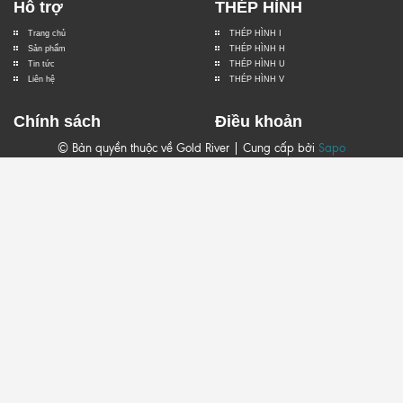
Hỗ trợ
THÉP HÌNH
Trang chủ
THÉP HÌNH I
Sản phẩm
THÉP HÌNH H
Tin tức
THÉP HÌNH U
Liên hệ
THÉP HÌNH V
Chính sách
Điều khoản
© Bản quyền thuộc về Gold River | Cung cấp bởi
Sapo