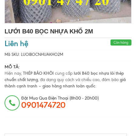
LƯỚI B40 BỌC NHỰA KHỔ 2M
Liên hệ
Còn hàng
Mã SKU:
LUOIBOCNHUAKHO2M
MÔ TẢ:
Hiện nay,
THÉP BẢO KHÔI
cung cấp
lưới B40 bọc nhựa lõi thép
chuẩn chất lượng
, đa dạng quy cách và chiều cao, đảm bảo
giá
thành cạnh tranh – giao hàng nhanh toàn quốc
.
Đặt Mua Qua Điện Thoại (8h00 - 20h00)
0901474720