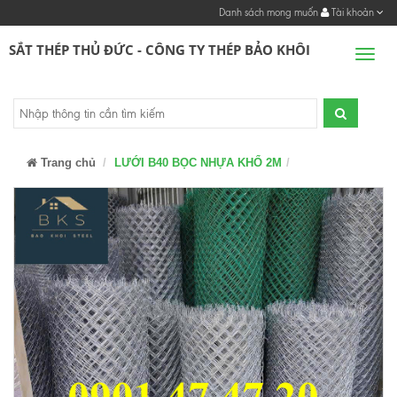
Danh sách mong muốn
Tài khoản
SẮT THÉP THỦ ĐỨC - CÔNG TY THÉP BẢO KHÔI
Men
Trang chủ
LƯỚI B40 BỌC NHỰA KHỔ 2M