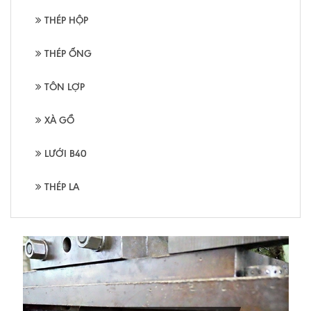
THÉP HỘP
THÉP ỐNG
TÔN LỢP
XÀ GỒ
LƯỚI B40
THÉP LA