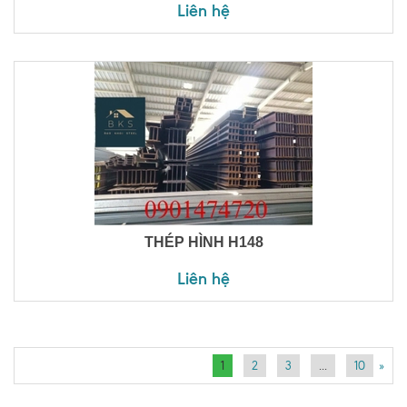
Liên hệ
THÉP HÌNH H148
Liên hệ
1
2
3
...
10
»