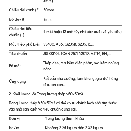
3mm)
Chiều dài cạnh (B)
50mm
Độ dày (t)
3mm
Chiều dài tiêu
6 mét hoặc 12 mét tùy nhà sản xuất và yêu cầu)
chuẩn (L)
Mác thép phổ biến
SS400, A36, Q235B, S235JR,...
Tiêu chuẩn
JIS G3101, TCVN 7571-1:2019, ASTM, EN,...
Thép đen, mạ kẽm điện phân, mạ kẽm nhúng
Bề mặt
nóng.
Kết cấu nhà xưởng, làm khung, giá đỡ, hàng
Ứng dụng
rào, lan can,...
2. Khối lượng Và Trọng lượng thép v50x50x3
Trọng lượng thép V50x50x3 có thể có sự chênh lệch nhỏ tùy thuộc
vào nhà sản xuất và tiêu chuẩn dung sai.
Đơn vị
Trọng lượng tham khảo
Kg/m
Khoảng 2.25 kg/m đến 2.32 kg/m