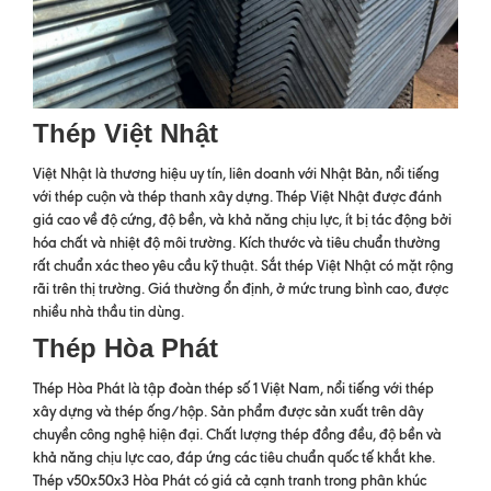
Thép Việt Nhật
Việt Nhật là thương hiệu uy tín, liên doanh với Nhật Bản, nổi tiếng
với thép cuộn và thép thanh xây dựng. Thép Việt Nhật được đánh
giá cao về độ cứng, độ bền, và khả năng chịu lực, ít bị tác động bởi
hóa chất và nhiệt độ môi trường. Kích thước và tiêu chuẩn thường
rất chuẩn xác theo yêu cầu kỹ thuật. Sắt thép Việt Nhật có mặt rộng
rãi trên thị trường. Giá thường ổn định, ở mức trung bình cao, được
nhiều nhà thầu tin dùng.
Thép Hòa Phát
Thép Hòa Phát là tập đoàn thép số 1 Việt Nam, nổi tiếng với thép
xây dựng và thép ống/hộp. Sản phẩm được sản xuất trên dây
chuyền công nghệ hiện đại. Chất lượng thép đồng đều, độ bền và
khả năng chịu lực cao, đáp ứng các tiêu chuẩn quốc tế khắt khe.
Thép v50x50x3 Hòa Phát có giá cả cạnh tranh trong phân khúc