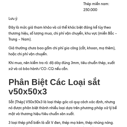
Thép miền nam:
250.000
Lưu ý:
Đây là mức giá tham khảo và có thể khác biệt đáng kể tùy theo
thương hiệu, số lượng mua, chi phí vận chuyển, khu vực (miền Bắc –
Trung – Nam).
Giá thường chưa bao gồm chi phí gia công (cắt, khoan, mạ thêm),
hoặc chi phí vận chuyển.
Khi mua, nên kiểm tra rõ: độ dày đúng 3mm, tiêu chuẩn thép, xuất
xứ và có bảo hành/CO-CQ nếu cần.
Phân Biệt Các Loại sắt
v50x50x3
Sắt (Thép) V50x50x3 là loại thép góc có quy cách xác định, nhưng
nó được phân biệt thành nhiều loại dựa trên phương pháp xử lý bề
mặt và thương hiệu/tiêu chuẩn sản xuất.
3 loại thép phổ biến là sắt V đen, thép mạ kẽm, thép nhúng nóng.