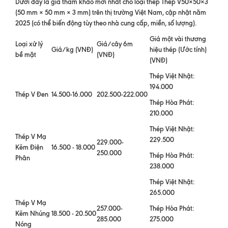
Dưới đây là giá tham khảo mới nhất cho loại thép Thép V50×50×3
(50 mm × 50 mm × 3 mm) trên thị trường Việt Nam, cập nhật năm
2025 (có thể biến động tùy theo nhà cung cấp, miền, số lượng).
Giá một vài thương
Loại xử lý
Giá/cây 6m
Giá/kg (VNĐ)
hiệu thép (Ước tính)
bề mặt
(VNĐ)
(VNĐ)
Thép Việt Nhật:
194.000
Thép V Đen
14.500-16.000
202.500-222.000
Thép Hòa Phát:
210.000
Thép Việt Nhật:
Thép V Mạ
229.500
229.000-
Kẽm Điện
16.500 - 18.000
250.000
Thép Hòa Phát:
Phân
238.000
Thép Việt Nhật:
265.000
Thép V Mạ
257.000-
Thép Hòa Phát:
Kẽm Nhúng
18.500 - 20.500
285.000
275.000
Nóng