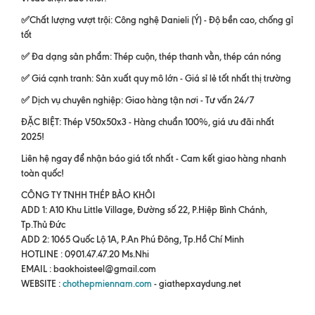
✅Chất lượng vượt trội: Công nghệ Danieli (Ý) - Độ bền cao, chống gỉ
tốt
✅ Đa dạng sản phẩm: Thép cuộn, thép thanh vằn, thép cán nóng
✅ Giá cạnh tranh: Sản xuất quy mô lớn - Giá sỉ lẻ tốt nhất thị trường
✅ Dịch vụ chuyên nghiệp: Giao hàng tận nơi - Tư vấn 24/7
ĐẶC BIỆT: Thép V50x50x3 - Hàng chuẩn 100%, giá ưu đãi nhất
2025!
Liên hệ ngay để nhận báo giá tốt nhất - Cam kết giao hàng nhanh
toàn quốc!
CÔNG TY TNHH THÉP BẢO KHÔI
ADD 1: A10 Khu Little Village, Đường số 22, P.Hiệp Bình Chánh,
Tp.Thủ Đức
ADD 2: 1065 Quốc Lộ 1A, P.An Phú Đông, Tp.Hồ Chí Minh
HOTLINE : 0901.47.47.20 Ms.Nhi
EMAIL : baokhoisteel@gmail.com
WEBSITE :
chothepmiennam.com
- giathepxaydung.net