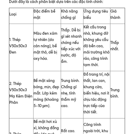
Dưới đây là cách phân biệt dựa trên các đặc tính chính:
Đặc điểm bề
Khả năng
Ứng dụng tiêu
Giá
Loại
mặt
chống gỉ
biểu
thành
Kết cấu trong
Thấp. Dễ bị
Màu đen xám
nhà, khung đỡ
gỉ sét nhanh
1. Thép
tự nhiên (do
không yêu cầu
chóng nếu
Thấp
V50x50x3
cán nóng), bề
độ bền cao,
tiếp xúc với
nhất.
Đen
mặt thô, dễ bị
môi trường khô
nước, độ
oxy hóa.
ráo, công trình
ẩm.
tạm thời.
Đồ trang trí, nội
Bề mặt sáng
Trung bình.
thất, lan can,
2. Thép
bóng, mịn, đẹp
Chống gỉ
khung cửa,
V50x50x3
Trung
mắt. Lớp kẽm
nhẹ, tính
biển hiệu, nơi ít
Mạ Kẽm Điện
bình.
mỏng (khoảng
thẩm mỹ
chịu tác động
Phân
5–10 μm).
cao.
trực tiếp của
thời tiết.
Bề mặt hơi xù
Công trình
xì, không đồng
Rất cao.
ngoài trời, khu
3. Thép
đều (do quá