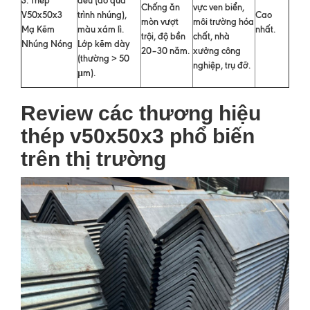
Chống ăn
vực ven biển,
V50x50x3
trình nhúng),
Cao
mòn vượt
môi trường hóa
Mạ Kẽm
màu xám lì.
nhất.
trội, độ bền
chất, nhà
Nhúng Nóng
Lớp kẽm dày
20–30 năm.
xưởng công
(thường > 50
nghiệp, trụ đỡ.
μm).
Review các thương hiệu
thép v50x50x3 phổ biến
trên thị trường