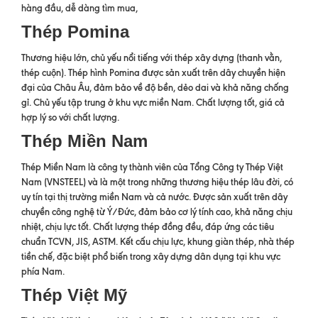
hàng đầu, dễ dàng tìm mua,
Thép Pomina
Thương hiệu lớn, chủ yếu nổi tiếng với thép xây dựng (thanh vằn,
thép cuộn). Thép hình Pomina được sản xuất trên dây chuyền hiện
đại của Châu Âu, đảm bảo về độ bền, dẻo dai và khả năng chống
gỉ. Chủ yếu tập trung ở khu vực miền Nam. Chất lượng tốt, giá cả
hợp lý so với chất lượng.
Thép Miền Nam
Thép Miền Nam là công ty thành viên của Tổng Công ty Thép Việt
Nam (VNSTEEL) và là một trong những thương hiệu thép lâu đời, có
uy tín tại thị trường miền Nam và cả nước. Được sản xuất trên dây
chuyền công nghệ từ Ý/Đức, đảm bảo cơ lý tính cao, khả năng chịu
nhiệt, chịu lực tốt. Chất lượng thép đồng đều, đáp ứng các tiêu
chuẩn TCVN, JIS, ASTM. Kết cấu chịu lực, khung giàn thép, nhà thép
tiền chế, đặc biệt phổ biến trong xây dựng dân dụng tại khu vực
phía Nam.
Thép Việt Mỹ