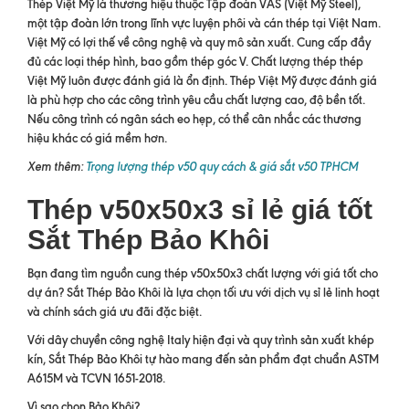
Thép Việt Mỹ là thương hiệu thuộc Tập đoàn VAS (Việt Mỹ Steel),
một tập đoàn lớn trong lĩnh vực luyện phôi và cán thép tại Việt Nam.
Việt Mỹ có lợi thế về công nghệ và quy mô sản xuất. Cung cấp đầy
đủ các loại thép hình, bao gồm thép góc V. Chất lượng thép thép
Việt Mỹ luôn được đánh giá là ổn định. Thép Việt Mỹ được đánh giá
là phù hợp cho các công trình yêu cầu chất lượng cao, độ bền tốt.
Nếu công trình có ngân sách eo hẹp, có thể cân nhắc các thương
hiệu khác có giá mềm hơn.
Xem thêm:
Trọng lượng thép v50 quy cách & giá sắt v50 TPHCM
Thép v50x50x3 sỉ lẻ giá tốt
Sắt Thép Bảo Khôi
Bạn đang tìm nguồn cung thép v50x50x3 chất lượng với giá tốt cho
dự án? Sắt Thép Bảo Khôi là lựa chọn tối ưu với dịch vụ sỉ lẻ linh hoạt
và chính sách giá ưu đãi đặc biệt.
Với dây chuyền công nghệ Italy hiện đại và quy trình sản xuất khép
kín, Sắt Thép Bảo Khôi tự hào mang đến sản phẩm đạt chuẩn ASTM
A615M và TCVN 1651-2018.
Vì sao chọn Bảo Khôi?