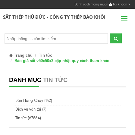
Danh sách mong muốn
Tài khoản
SẮT THÉP THỦ ĐỨC - CÔNG TY THÉP BẢO KHÔI
Men
Trang chủ
Tin tức
Báo giá sắt v50x50x3 cập nhật quy cách tham khảo
DANH MỤC
TIN TỨC
Bán Hàng Chạy (142)
Dịch vụ vận tải (7)
Tin tức (67864)