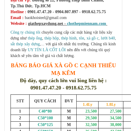
Địa chỉ Vp:
Đường số 22, Phường Hiệp Bình Chánh,
Tp.Thủ Đức. Tp.HCM
Hotline :
0901.47.47.20 - 0904.807.897 - 0918.62.75.75
Email :
baokhoisteel@gmail.com
Website :
giathepxaydung,net -
chothepmiennam.com
Công ty chúng tôi
chuyên cung cấp các mặt hàng vật liệu xây
dựng như
thép ống
,
thép hộp
,
thép hình
,
tôn
,
xà gồ c
,
lưới b40
,
sắt thép xây dựng
,... với giá tốt nhất thị trường. Chúng tôi kinh
doanh lấy
UY TÍN LÀ CỐT LÕI
nên đến với chúng tôi quý
khách sẽ yên tâm về giá và chất lượng
.
BẢNG BÁO GIÁ XÀ GỒ C CẠNH THIẾU
MẠ KẼM
Độ dày, quy cách lớn vui lòng liên hệ :
0901.47.47.20 - 0918.62.75.75
STT
QUY CÁCH
ĐVT
1.4Ly
1.8Ly
1
C40*80
M
23,500
27,500
3
2
C50*100
M
29,500
34,500
3
3
C50*125
M
32,500
38,000
4