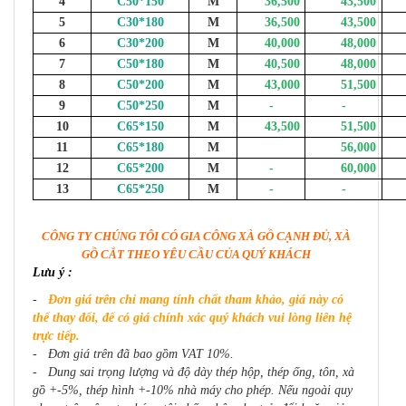
4
C50*150
M
36,500
43,500
6
5
C30*180
M
36,500
43,500
6
6
C30*200
M
40,000
48,000
5
7
C50*180
M
40,500
48,000
5
8
C50*200
M
43,000
51,500
5
9
C50*250
M
-
-
6
10
C65*150
M
43,500
51,500
5
11
C65*180
M
56,000
6
12
C65*200
M
-
60,000
6
13
C65*250
M
-
-
7
CÔNG TY CHÚNG TÔI CÓ GIA CÔNG XÀ GỒ CẠNH ĐỦ, XÀ
GỒ CẮT THEO YÊU CẦU CỦA QUÝ KHÁCH
Lưu ý :
-
Đơn giá trên chỉ mang tính chất tham khảo, giá này có
thể thay đổi, để có giá chính xác quý khách vui lòng liên hệ
trực tiếp.
- Đơn giá trên đã bao gồm VAT 10%.
- Dung sai trọng lượng và độ dày thép hộp, thép ống, tôn, xà
gồ +-5%, thép hình +-10% nhà máy cho phép. Nếu ngoài quy