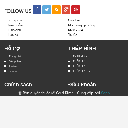
FOLLOW US
Trang chủ
Giới thiệu
Sản phẩm
Mặt hàng gia công
Hình ảnh
BẢNG GIÁ
Liên hệ
Tin tức
Hỗ trợ
THÉP HÌNH
Trang chủ
THÉP HÌNH I
Sản phẩm
THÉP HÌNH H
Tin tức
THÉP HÌNH U
Liên hệ
THÉP HÌNH V
Chính sách
Điều khoản
© Bản quyền thuộc về Gold River | Cung cấp bởi
Sapo