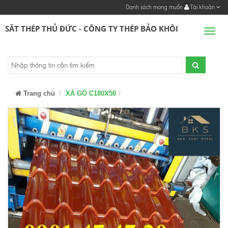
Danh sách mong muốn
Tài khoản
SẮT THÉP THỦ ĐỨC - CÔNG TY THÉP BẢO KHÔI
Men
Trang chủ
XÀ GỒ C180X50