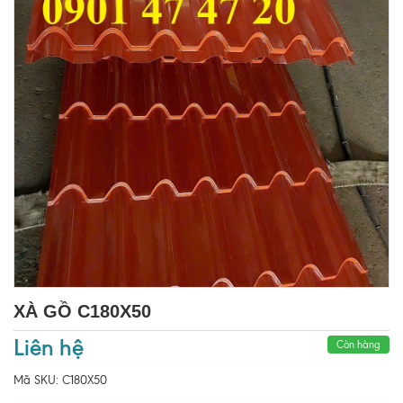
XÀ GỒ C180X50
Liên hệ
Còn hàng
Mã SKU:
C180X50