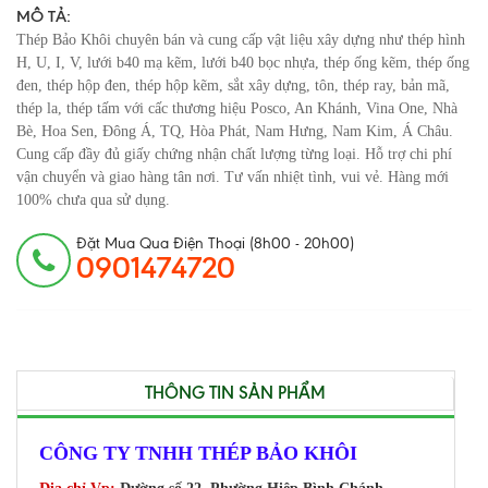
MÔ TẢ:
Thép Bảo Khôi chuyên bán và cung cấp vật liệu xây dựng như thép hình
H, U, I, V, lưới b40 mạ kẽm, lưới b40 bọc nhựa, thép ống kẽm, thép ống
đen, thép hộp đen, thép hộp kẽm, sắt xây dựng, tôn, thép ray, bản mã,
thép la, thép tấm với cấc thương hiệu Posco, An Khánh, Vina One, Nhà
Bè, Hoa Sen, Đông Á, TQ, Hòa Phát, Nam Hưng, Nam Kim, Á Châu.
Cung cấp đầy đủ giấy chứng nhận chất lượng từng loại. Hỗ trợ chi phí
vận chuyển và giao hàng tân nơi. Tư vấn nhiệt tình, vui vẻ. Hàng mới
100% chưa qua sử dụng.
Đặt Mua Qua Điện Thoại (8h00 - 20h00)
0901474720
THÔNG TIN SẢN PHẨM
CÔNG TY TNHH THÉP BẢO KHÔI