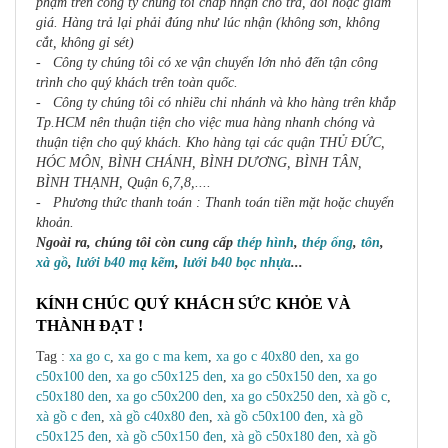
phạm trên công ty chúng tôi chấp nhận cho trả, đổi hoặc giảm
giá. Hàng trả lại phải đúng như lúc nhận (không sơn, không
cắt, không gỉ sét)
- Công ty chúng tôi có xe vận chuyển lớn nhỏ đến tận công
trình cho quý khách trên toàn quốc.
- Công ty chúng tôi có nhiều chi nhánh và kho hàng trên khắp
Tp.HCM nên thuận tiện cho việc mua hàng nhanh chóng và
thuận tiện cho quý khách. Kho hàng tại các quận THỦ ĐỨC,
HÓC MÔN, BÌNH CHÁNH, BÌNH DƯƠNG, BÌNH TÂN,
BÌNH THẠNH, Quận 6,7,8,....
- Phương thức thanh toán : Thanh toán tiền mặt hoặc chuyển
khoản.
Ngoài ra, chúng tôi còn cung cấp
thép hình
,
thép ống
,
tôn
,
xà gồ
,
lưới b40 mạ kẽm
,
lưới b40 bọc nhựa
...
KÍNH CHÚC QUÝ KHÁCH SỨC KHỎE VÀ
THÀNH ĐẠT !
Tag :
xa go c
,
xa go c ma kem
,
xa go c 40x80 den
,
xa go
c50x100 den
,
xa go c50x125 den
,
xa go c50x150 den
,
xa go
c50x180 den
,
xa go c50x200 den
,
xa go c50x250 den
,
xà gồ c
,
xà gồ c đen
,
xà gồ c40x80 đen
,
xà gồ c50x100 đen
,
xà gồ
c50x125 đen
,
xà gồ c50x150 đen
,
xà gồ c50x180 đen
,
xà gồ