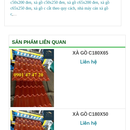
c50x200 đen
,
xà gồ c50x250 đen
,
xà gồ c65x200 đen
,
xà gồ
c65x250 đen
,
xà gồ c cắt theo quy cách
,
nhà máy cán xà gồ
c
,...
SẢN PHẨM LIÊN QUAN
XÀ GỒ C180X65
Liên hệ
XÀ GỒ C180X50
Liên hệ