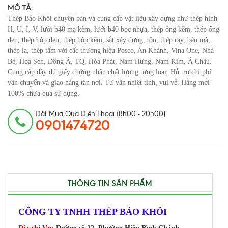
MÔ TẢ:
Thép Bảo Khôi chuyên bán và cung cấp vật liệu xây dựng như thép hình
H, U, I, V, lưới b40 mạ kẽm, lưới b40 bọc nhựa, thép ống kẽm, thép ống
đen, thép hộp đen, thép hộp kẽm, sắt xây dựng, tôn, thép ray, bản mã,
thép la, thép tấm với cấc thương hiệu Posco, An Khánh, Vina One, Nhà
Bè, Hoa Sen, Đông Á, TQ, Hòa Phát, Nam Hưng, Nam Kim, Á Châu.
Cung cấp đầy đủ giấy chứng nhận chất lượng từng loại. Hỗ trợ chi phí
vận chuyển và giao hàng tân nơi. Tư vấn nhiệt tình, vui vẻ. Hàng mới
100% chưa qua sử dụng.
Đặt Mua Qua Điện Thoại (8h00 - 20h00)
0901474720
THÔNG TIN SẢN PHẨM
CÔNG TY TNHH THÉP BẢO KHÔI