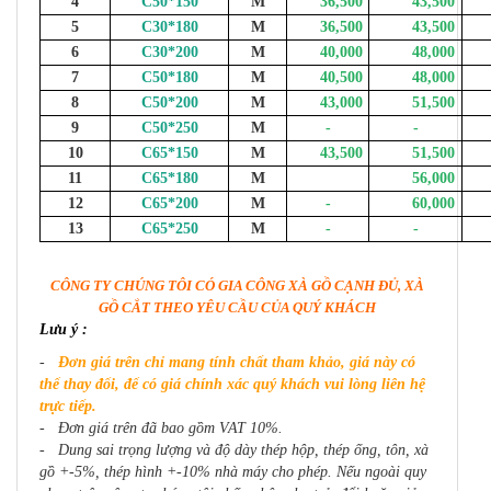
4
C50*150
M
36,500
43,500
6
5
C30*180
M
36,500
43,500
6
6
C30*200
M
40,000
48,000
5
7
C50*180
M
40,500
48,000
5
8
C50*200
M
43,000
51,500
5
9
C50*250
M
-
-
6
10
C65*150
M
43,500
51,500
5
11
C65*180
M
56,000
6
12
C65*200
M
-
60,000
6
13
C65*250
M
-
-
7
CÔNG TY CHÚNG TÔI CÓ GIA CÔNG XÀ GỒ CẠNH ĐỦ, XÀ
GỒ CẮT THEO YÊU CẦU CỦA QUÝ KHÁCH
Lưu ý :
-
Đơn giá trên chỉ mang tính chất tham khảo, giá này có
thể thay đổi, để có giá chính xác quý khách vui lòng liên hệ
trực tiếp.
- Đơn giá trên đã bao gồm VAT 10%.
- Dung sai trọng lượng và độ dày thép hộp, thép ống, tôn, xà
gồ +-5%, thép hình +-10% nhà máy cho phép. Nếu ngoài quy