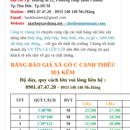
Địa chỉ Vp:
Đường số 22, Phường Hiệp Bình Chánh,
Tp.Thủ Đức. Tp.HCM
Hotline :
0901.47.47.20 - 0933 140 148 Ms.Hằng
Email :
baokhoisteel@gmail.com
Website :
giathepxaydung,net -
chothepmiennam.com
Công ty chúng tôi
chuyên cung cấp các mặt hàng vật liệu xây
dựng như
thép ống
,
thép hộp
,
thép hình
,
tôn
,
xà gồ c
,
lưới b40
,
sắt thép xây dựng
,... với giá tốt nhất thị trường. Chúng tôi kinh
doanh lấy
UY TÍN LÀ CỐT LÕI
nên đến với chúng tôi quý
khách sẽ yên tâm về giá và chất lượng
.
BẢNG BÁO GIÁ XÀ GỒ C CẠNH THIẾU
MẠ KẼM
Độ dày, quy cách lớn vui lòng liên hệ :
0901.47.47.20 -
0933 140 148 Ms.Hằng
STT
QUY CÁCH
ĐVT
1.4Ly
1.8Ly
1
C40*80
M
23,500
27,500
3
2
C50*100
M
29,500
34,500
3
3
C50*125
M
32,500
38,000
4