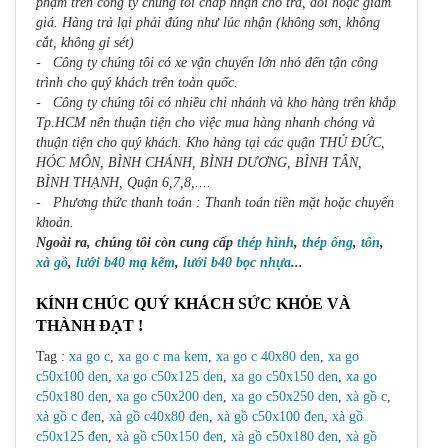
phạm trên công ty chúng tôi chấp nhận cho trả, đổi hoặc giảm
giá. Hàng trả lại phải đúng như lúc nhận (không sơn, không
cắt, không gỉ sét)
- Công ty chúng tôi có xe vận chuyển lớn nhỏ đến tận công
trình cho quý khách trên toàn quốc.
- Công ty chúng tôi có nhiều chi nhánh và kho hàng trên khắp
Tp.HCM nên thuận tiện cho việc mua hàng nhanh chóng và
thuận tiện cho quý khách. Kho hàng tại các quận THỦ ĐỨC,
HÓC MÔN, BÌNH CHÁNH, BÌNH DƯƠNG, BÌNH TÂN,
BÌNH THẠNH, Quận 6,7,8,....
- Phương thức thanh toán : Thanh toán tiền mặt hoặc chuyển
khoản.
Ngoài ra, chúng tôi còn cung cấp
thép hình
,
thép ống
,
tôn
,
xà gồ
,
lưới b40 mạ kẽm
,
lưới b40 bọc nhựa
...
KÍNH CHÚC QUÝ KHÁCH SỨC KHỎE VÀ
THÀNH ĐẠT !
Tag :
xa go c
,
xa go c ma kem
,
xa go c 40x80 den
,
xa go
c50x100 den
,
xa go c50x125 den
,
xa go c50x150 den
,
xa go
c50x180 den
,
xa go c50x200 den
,
xa go c50x250 den
,
xà gồ c
,
xà gồ c đen
,
xà gồ c40x80 đen
,
xà gồ c50x100 đen
,
xà gồ
c50x125 đen
,
xà gồ c50x150 đen
,
xà gồ c50x180 đen
,
xà gồ