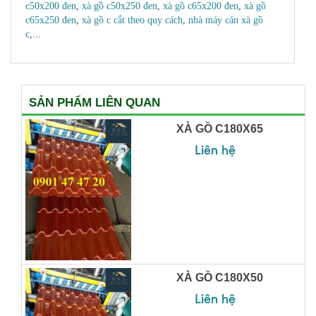
c50x200 đen
,
xà gồ c50x250 đen
,
xà gồ c65x200 đen
,
xà gồ
c65x250 đen
,
xà gồ c cắt theo quy cách
,
nhà máy cán xà gồ
c
,...
SẢN PHẨM LIÊN QUAN
XÀ GỒ C180X65
Liên hệ
XÀ GỒ C180X50
Liên hệ