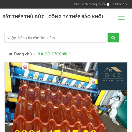
Danh sách mong muốn
Tài khoản
SẮT THÉP THỦ ĐỨC - CÔNG TY THÉP BẢO KHÔI
Men
Trang chủ
XÀ GỒ C30X180