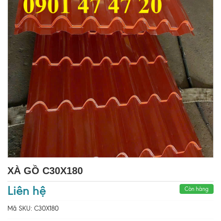
XÀ GỒ C30X180
Liên hệ
Còn hàng
Mã SKU:
C30X180