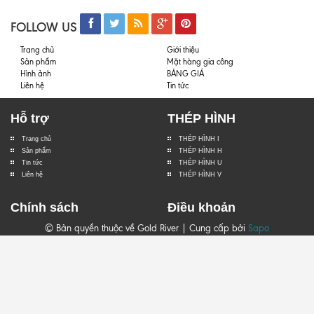
FOLLOW US
Trang chủ
Giới thiệu
Sản phẩm
Mặt hàng gia công
Hình ảnh
BẢNG GIÁ
Liên hệ
Tin tức
Hỗ trợ
THÉP HÌNH
Trang chủ
THÉP HÌNH I
Sản phẩm
THÉP HÌNH H
Tin tức
THÉP HÌNH U
Liên hệ
THÉP HÌNH V
Chính sách
Điều khoản
© Bản quyền thuộc về Gold River | Cung cấp bởi
Sapo